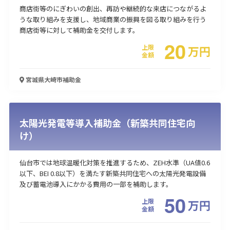
商店街等のにぎわいの創出、再訪や継続的な来店につながるよ
うな取り組みを支援し、地域商業の振興を図る取り組みを行う
商店街等に対して補助金を交付します。
20
上限
万
円
金額
宮城県大崎市
補助金
太陽光発電等導入補助金（新築共同住宅向
け）
仙台市では地球温暖化対策を推進するため、ZEH水準（UA値0.6
以下、BEI 0.8以下）を満たす新築共同住宅への太陽光発電設備
及び蓄電池導入にかかる費用の一部を補助します。
50
上限
万
円
金額