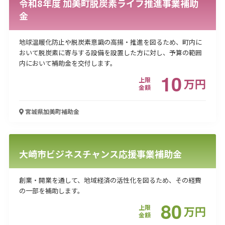
令和8年度 加美町脱炭素ライフ推進事業補助
金
地球温暖化防止や脱炭素意識の高揚・推進を図るため、町内に
おいて脱炭素に寄与する設備を設置した方に対し、予算の範囲
内において補助金を交付します。
10
上限
万
円
金額
宮城県加美町
補助金
大崎市ビジネスチャンス応援事業補助金
創業・開業を通して、地域経済の活性化を図るため、その経費
の一部を補助します。
80
上限
万
円
金額