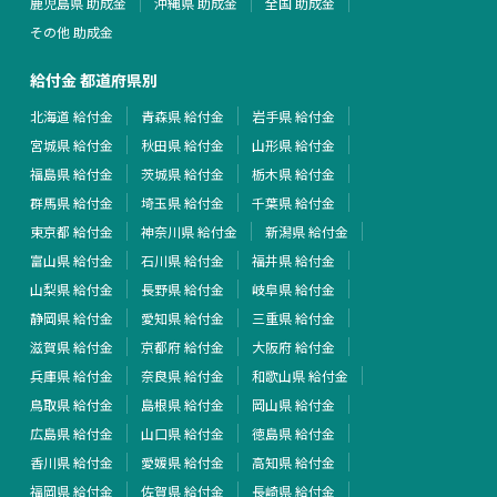
鹿児島県 助成金
沖縄県 助成金
全国 助成金
その他 助成金
給付金 都道府県別
北海道 給付金
青森県 給付金
岩手県 給付金
宮城県 給付金
秋田県 給付金
山形県 給付金
福島県 給付金
茨城県 給付金
栃木県 給付金
群馬県 給付金
埼玉県 給付金
千葉県 給付金
東京都 給付金
神奈川県 給付金
新潟県 給付金
富山県 給付金
石川県 給付金
福井県 給付金
山梨県 給付金
長野県 給付金
岐阜県 給付金
静岡県 給付金
愛知県 給付金
三重県 給付金
滋賀県 給付金
京都府 給付金
大阪府 給付金
兵庫県 給付金
奈良県 給付金
和歌山県 給付金
鳥取県 給付金
島根県 給付金
岡山県 給付金
広島県 給付金
山口県 給付金
徳島県 給付金
香川県 給付金
愛媛県 給付金
高知県 給付金
福岡県 給付金
佐賀県 給付金
長崎県 給付金