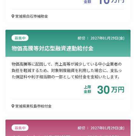
金額
宮城県白石市
補助金
募集中
締切 ：
2027年01月29日(金)
物価高騰等対応型融資連動給付金
物価高騰等に起因して、売上高等が減少している中小企業者の
負担を軽減するため、対象制度融資を利用した場合に、支払っ
た保証料や利子相当額の一部として給付金を支給いたします。
30
上限
万
円
金額
宮城県東松島市
給付金
募集中
締切 ：
2027年01月29日(金)