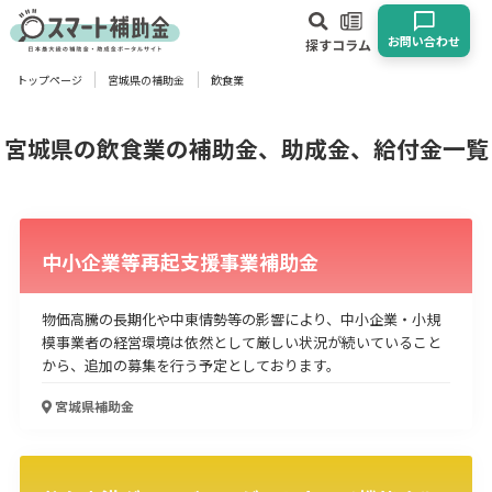
お問い合わせ
探す
コラム
トップページ
宮城県の補助金
飲食業
対象
企業
団体
個人
その他
宮城県の飲食業の補助金、助成金、給付金一覧
エリア
中小企業等再起支援事業補助金
物価高騰の長期化や中東情勢等の影響により、中小企業・小規
模事業者の経営環境は依然として厳しい状況が続いていること
業種
から、追加の募集を行う予定としております。
物流・運輸業
製造業
情報通信業
卸売･小売業
飲食業
宮城県
補助金
建設･不動産業
サービス業
医療･福祉
農業･林業
漁業
宿泊･旅館業
その他