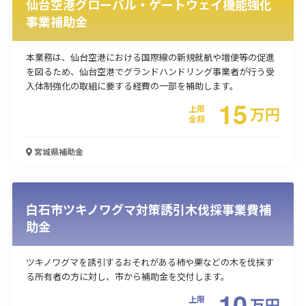
仙台空港グローバル・ゲートウェイ機能強化
事業補助金
使い道
経営改善・経営強化
販路拡大
海外展開
設備投資
IT導入
本業務は、仙台空港における国際線の新規就航や増便等の促進
人材採用・雇用
人材育成・福利厚生
特許・知的財産
を図るため、仙台空港でグランドハンドリング事業者が行う受
起業・創業
事業承継
災害・被災者支援
コロナ関連
入体制強化の取組に要する経費の一部を補助します。
15
環境・省エネ
テレワーク
上限
万
円
金額
宮城県
補助金
受付中のみ
白石市ツキノワグマ対策誘引木伐採事業費補
助金
ツキノワグマを誘引するおそれがある柿や栗などの木を伐採す
検索
る所有者の方に対し、市から補助金を交付します。
10
上限
万
円