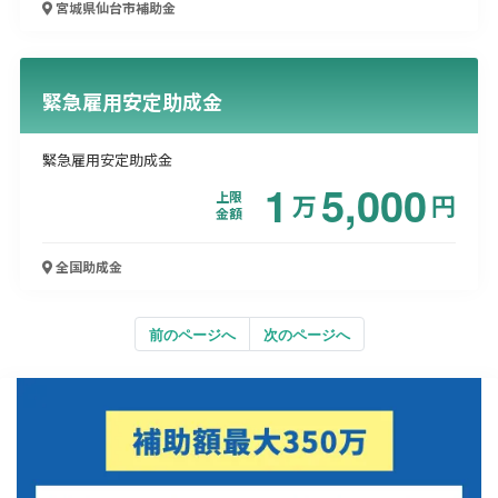
宮城県仙台市
補助金
緊急雇用安定助成金
緊急雇用安定助成金
1
5,000
上限
万
円
金額
全国
助成金
前のページへ
次のページへ