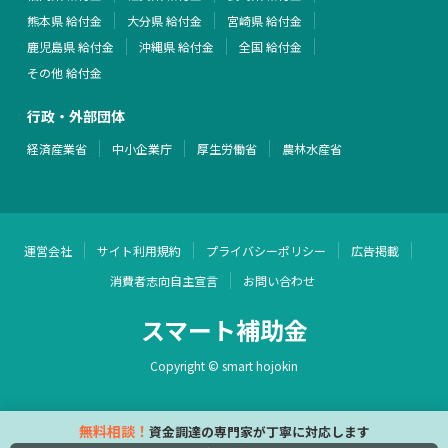
熊本県 給付金
大分県 給付金
宮崎県 給付金
鹿児島県 給付金
沖縄県 給付金
全国 給付金
その他 給付金
行政・外部団体
経済産業省
中小企業庁
厚生労働省
農林水産省
運営会社
サイト利用規約
プライバシーポリシー
広告掲載
消費者志向自主宣言
お問い合わせ
スマート補助金
Copyright © smart hojokin
無料相談！
資金調達の専門家が丁寧に対応します