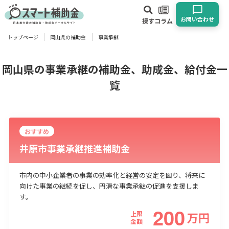
お問い合わせ
探す
コラム
トップページ
岡山県の補助金
事業承継
対象
企業
団体
個人
その他
岡山県の事業承継の補助金、助成金、給付金一
覧
エリア
おすすめ
井原市事業承継推進補助金
業種
市内の中小企業者の事業の効率化と経営の安定を図り、将来に
物流・運輸業
製造業
情報通信業
卸売･小売業
飲食業
向けた事業の継続を促し、円滑な事業承継の促進を支援しま
す。
建設･不動産業
サービス業
医療･福祉
農業･林業
漁業
200
宿泊･旅館業
その他
上限
万
円
金額