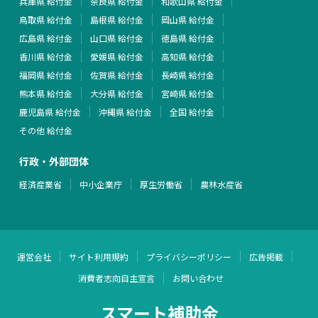
兵庫県 給付金
奈良県 給付金
和歌山県 給付金
鳥取県 給付金
島根県 給付金
岡山県 給付金
広島県 給付金
山口県 給付金
徳島県 給付金
香川県 給付金
愛媛県 給付金
高知県 給付金
福岡県 給付金
佐賀県 給付金
長崎県 給付金
熊本県 給付金
大分県 給付金
宮崎県 給付金
鹿児島県 給付金
沖縄県 給付金
全国 給付金
その他 給付金
行政・外部団体
経済産業省
中小企業庁
厚生労働省
農林水産省
運営会社
サイト利用規約
プライバシーポリシー
広告掲載
消費者志向自主宣言
お問い合わせ
スマート補助金