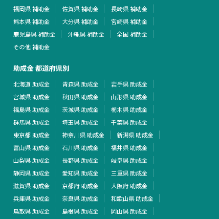
福岡県 補助金
佐賀県 補助金
長崎県 補助金
熊本県 補助金
大分県 補助金
宮崎県 補助金
鹿児島県 補助金
沖縄県 補助金
全国 補助金
その他 補助金
助成金 都道府県別
北海道 助成金
青森県 助成金
岩手県 助成金
宮城県 助成金
秋田県 助成金
山形県 助成金
福島県 助成金
茨城県 助成金
栃木県 助成金
群馬県 助成金
埼玉県 助成金
千葉県 助成金
東京都 助成金
神奈川県 助成金
新潟県 助成金
富山県 助成金
石川県 助成金
福井県 助成金
山梨県 助成金
長野県 助成金
岐阜県 助成金
静岡県 助成金
愛知県 助成金
三重県 助成金
滋賀県 助成金
京都府 助成金
大阪府 助成金
兵庫県 助成金
奈良県 助成金
和歌山県 助成金
鳥取県 助成金
島根県 助成金
岡山県 助成金