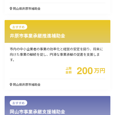
使い道
岡山県井原市
補助金
経営改善・経営強化
販路拡大
海外展開
設備投資
IT導入
人材採用・雇用
人材育成・福利厚生
特許・知的財産
おすすめ
起業・創業
事業承継
災害・被災者支援
コロナ関連
井原市事業承継推進補助金
環境・省エネ
テレワーク
市内の中小企業者の事業の効率化と経営の安定を図り、将来に
向けた事業の継続を促し、円滑な事業承継の促進を支援しま
す。
200
上限
万
円
金額
受付中のみ
岡山県井原市
補助金
検索
おすすめ
岡山市事業承継支援補助金