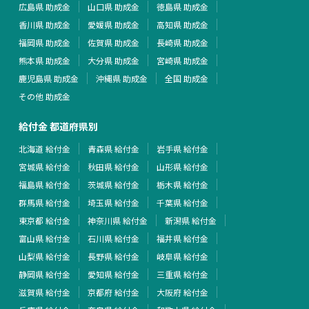
広島県 助成金
山口県 助成金
徳島県 助成金
香川県 助成金
愛媛県 助成金
高知県 助成金
福岡県 助成金
佐賀県 助成金
長崎県 助成金
熊本県 助成金
大分県 助成金
宮崎県 助成金
鹿児島県 助成金
沖縄県 助成金
全国 助成金
その他 助成金
給付金 都道府県別
北海道 給付金
青森県 給付金
岩手県 給付金
宮城県 給付金
秋田県 給付金
山形県 給付金
福島県 給付金
茨城県 給付金
栃木県 給付金
群馬県 給付金
埼玉県 給付金
千葉県 給付金
東京都 給付金
神奈川県 給付金
新潟県 給付金
富山県 給付金
石川県 給付金
福井県 給付金
山梨県 給付金
長野県 給付金
岐阜県 給付金
静岡県 給付金
愛知県 給付金
三重県 給付金
滋賀県 給付金
京都府 給付金
大阪府 給付金