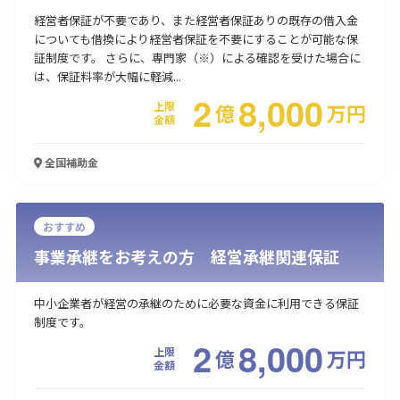
経営者保証が不要であり、また経営者保証ありの既存の借入金
についても借換により経営者保証を不要にすることが可能な保
証制度です。 さらに、専門家（※）による確認を受けた場合に
は、保証料率が大幅に軽減...
2
8,000
上限
億
万
円
金額
全国
補助金
おすすめ
事業承継をお考えの方 経営承継関連保証
中小企業者が経営の承継のために必要な資金に利用できる保証
制度です。
2
8,000
上限
億
万
円
金額