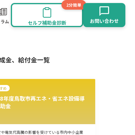
2分簡単
お問い合わせ
コラム
セルフ補助金診断
助成金、給付金一覧
すめ
8年度鳥取市再エネ・省エネ設備導
助金
旅館業
その他
費や電気代高騰の影響を受けている市内中小企業