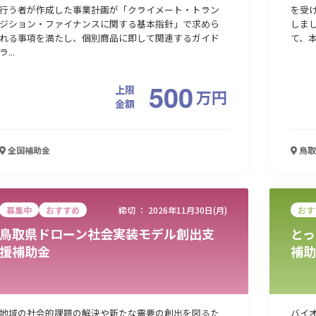
行う者が作成した事業計画が「クライメート・トラン
を受
ジション・ファイナンスに関する基本指針」で求めら
しま
れる事項を満たし、個別商品に即して関連するガイド
て、本
ラ...
500
上限
万
円
金額
全国
補助金
鳥取
募集中
おすすめ
締切 ：
2026年11月30日(月)
おす
鳥取県ドローン社会実装モデル創出支
とっ
援補助金
補助
地域の社会的課題の解決や新たな需要の創出を図るた
バイ