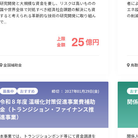
研究開発と大規模な資金を要し、リスクは高いものの
者に
国や世界全体で対処すべき経済社会課題の解決にも資
エネ
すると考えられる革新的な技術の研究開発に取り組ん
の削
人材採用・雇用
人材育成・福利厚生
特許・知的財産
起業・創業
で...
25
上限
億
円
金額
全国
補助金
鳥取
募集中
おすすめ
締切 ：
2027年01月29日(金)
おす
令和８年度 温暖化対策促進事業費補助
関係
検索
金（トランジション・ファイナンス推
進事業）
本事業では、トランジションボンド等にて資金調達を
関係