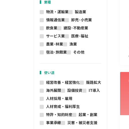
業種
物流・運輸業
製造業
情報通信業
卸売･小売業
飲食業
建設･不動産業
サービス業
医療･福祉
農業･林業
漁業
宿泊･旅館業
その他
使い道
経営改善・経営強化
販路拡大
海外展開
設備投資
IT導入
人材採用・雇用
人材育成・福利厚生
特許・知的財産
起業・創業
事業承継
災害・被災者支援