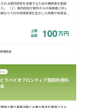
け入れる県内団体を支援するための補助金を創設
した。 （１）県内団体が県外からの来県者に対し
県ならではの地域資源を生かした体験や地域活...
100
上限
万
円
金額
県
補助金
すめ
とりバイオフロンティア施設利用料
金
オ関連企業が事業活動に必要な資金を確保できる