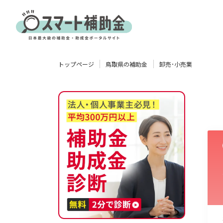
対象
トップページ
鳥取県の補助金
卸売･小売業
企業
団体
個人
その他
エリア
業種
物流・運輸業
製造業
情報通信業
卸売･小売業
飲食業