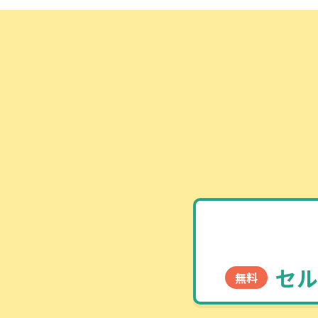
セル
無料