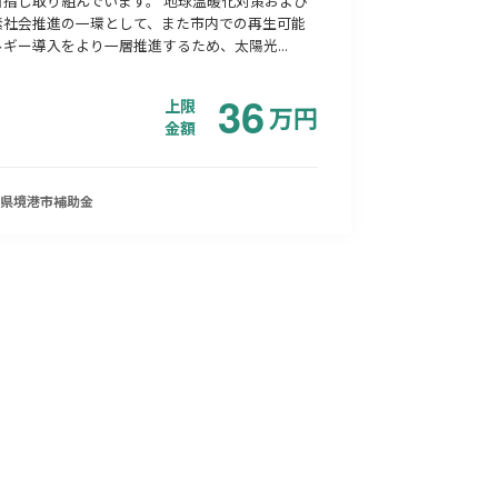
目指し取り組んでいます。 地球温暖化対策および
素社会推進の一環として、また市内での再生可能
ギー導入をより一層推進するため、太陽光...
36
上限
万
円
金額
県境港市
補助金