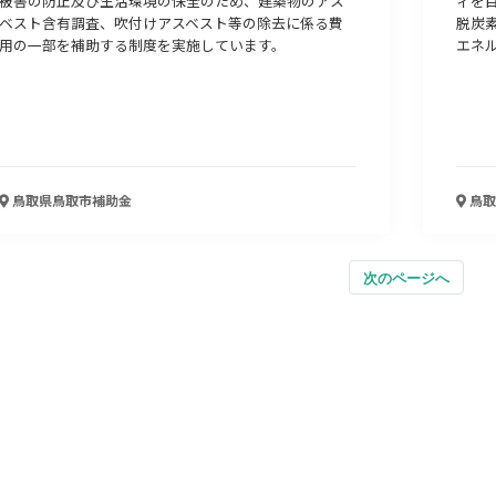
被害の防止及び生活環境の保全のため、建築物のアス
ィを
ベスト含有調査、吹付けアスベスト等の除去に係る費
脱炭
用の一部を補助する制度を実施しています。
エネル
鳥取県鳥取市
補助金
鳥取
次のページへ