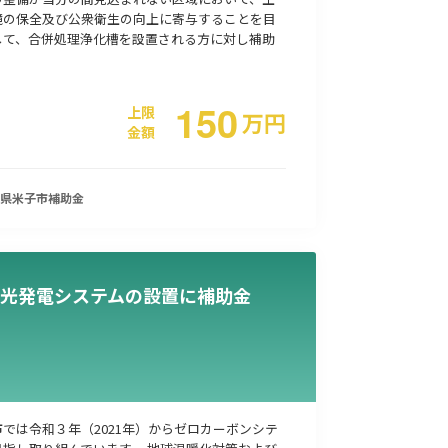
境の保全及び公衆衛生の向上に寄与することを目
して、合併処理浄化槽を設置される方に対し補助
150
上限
万
円
金額
県米子市
補助金
光発電システムの設置に補助金
では令和３年（2021年）からゼロカーボンシテ