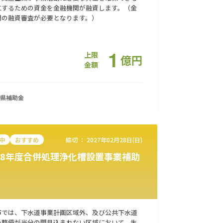
にするための資金を金融機関が融資します。（金
関の融資審査が必要となります。）
1
上限
億
円
金額
県
補助金
中
おすすめ
締切 ：
2027年02月28日(日)
8年度合併処理浄化槽設置事業補助
市では、下水道事業計画区域外、及び公共下水道
の整備が当分の間見込まれない区域において、生