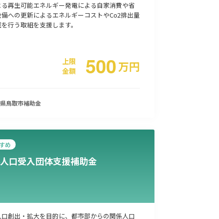
よる再生可能エネルギー発電による自家消費や省
設備への更新によるエネルギーコストやCo2排出量
減を行う取組を支援します。
事業承継
災害・被災者支援
コロナ関連
環境・省エネ
500
上限
万
円
金額
県鳥取市
補助金
すめ
人口受入団体支援補助金
人口創出・拡大を目的に、都市部からの関係人口