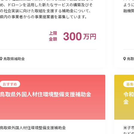
め、ドローンを活用した新たなサービスの構築及びそ
よう
の社会実装に向けた取組を支援する補助金について、
融機
県内の事業者からの事業提案書を募集しています。
300
上限
万
円
金額
鳥取県
補助金
鳥取
おすすめ
募集
鳥取県外国人材住環境整備支援補助金
令和
金
鳥取県外国人材住環境整備支援補助金
米子
など