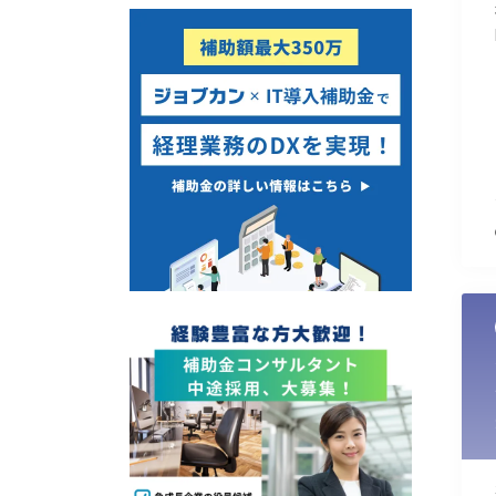
使い道
経営改善・経営強化
販路拡大
海外展開
設備投資
IT導入
テレワーク
受付中のみ