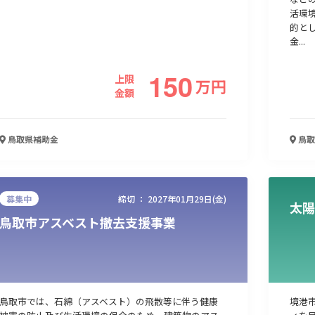
活環
的と
金...
150
上限
万
円
金額
鳥取県
補助金
鳥取
募集中
締切 ：
2027年01月29日(金)
太陽
鳥取市アスベスト撤去支援事業
鳥取市では、石綿（アスベスト）の飛散等に伴う健康
境港市