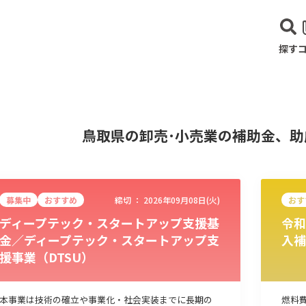
探す
鳥取県の卸売･小売業の補助金、
募集中
おすすめ
締切 ：
2026年09月08日(火)
おす
ディープテック・スタートアップ支援基
令和
金／ディープテック・スタートアップ支
入補
援事業（DTSU）
建設･不動産業
サービス業
医療･福祉
農業･林業
漁業
宿泊･
本事業は技術の確立や事業化・社会実装までに長期の
燃料