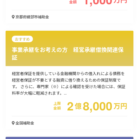
金額
使い道
京都府綾部市
補助金
経営改善・経営強化
販路拡大
海外展開
設備投資
IT導入
人材採用・雇用
人材育成・福利厚生
特許・知的財産
起業・創業
事業承継
災害・被災者支援
コロナ関連
おすすめ
環境・省エネ
テレワーク
事業承継をお考えの方 経営承継借換関連保
証
経営者保証を提供している金融機関からの借入れによる債務を
経営者保証が不要とする融資に借り換えるための保証制度で
す。 さらに、専門家（※）による確認を受けた場合には、保証
受付中のみ
料率が大幅に軽減されます。...
2
8,000
上限
億
万
円
金額
検索
全国
補助金