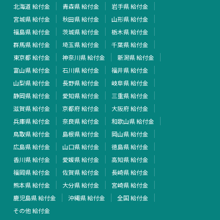
北海道 給付金
青森県 給付金
岩手県 給付金
宮城県 給付金
秋田県 給付金
山形県 給付金
福島県 給付金
茨城県 給付金
栃木県 給付金
群馬県 給付金
埼玉県 給付金
千葉県 給付金
東京都 給付金
神奈川県 給付金
新潟県 給付金
富山県 給付金
石川県 給付金
福井県 給付金
山梨県 給付金
長野県 給付金
岐阜県 給付金
静岡県 給付金
愛知県 給付金
三重県 給付金
滋賀県 給付金
京都府 給付金
大阪府 給付金
兵庫県 給付金
奈良県 給付金
和歌山県 給付金
鳥取県 給付金
島根県 給付金
岡山県 給付金
広島県 給付金
山口県 給付金
徳島県 給付金
香川県 給付金
愛媛県 給付金
高知県 給付金
福岡県 給付金
佐賀県 給付金
長崎県 給付金
熊本県 給付金
大分県 給付金
宮崎県 給付金
鹿児島県 給付金
沖縄県 給付金
全国 給付金
その他 給付金