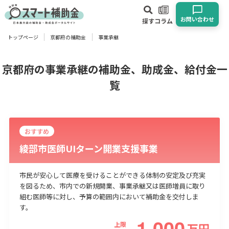
お問い合わせ
探す
コラム
トップページ
京都府の補助金
事業承継
対象
企業
団体
個人
その他
京都府の事業承継の補助金、助成金、給付金一
覧
エリア
おすすめ
綾部市医師UIターン開業支援事業
業種
市民が安心して医療を受けることができる体制の安定及び充実
物流・運輸業
製造業
情報通信業
卸売･小売業
飲食業
を図るため、市内での新規開業、事業承継又は医師増員に取り
組む医師等に対し、予算の範囲内において補助金を交付しま
建設･不動産業
サービス業
医療･福祉
農業･林業
漁業
す。
宿泊･旅館業
その他
1,000
上限
万
円