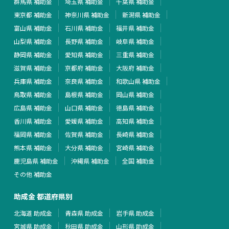
群馬県 補助金
埼玉県 補助金
千葉県 補助金
東京都 補助金
神奈川県 補助金
新潟県 補助金
富山県 補助金
石川県 補助金
福井県 補助金
山梨県 補助金
長野県 補助金
岐阜県 補助金
静岡県 補助金
愛知県 補助金
三重県 補助金
滋賀県 補助金
京都府 補助金
大阪府 補助金
兵庫県 補助金
奈良県 補助金
和歌山県 補助金
鳥取県 補助金
島根県 補助金
岡山県 補助金
広島県 補助金
山口県 補助金
徳島県 補助金
香川県 補助金
愛媛県 補助金
高知県 補助金
福岡県 補助金
佐賀県 補助金
長崎県 補助金
熊本県 補助金
大分県 補助金
宮崎県 補助金
鹿児島県 補助金
沖縄県 補助金
全国 補助金
その他 補助金
助成金 都道府県別
北海道 助成金
青森県 助成金
岩手県 助成金
宮城県 助成金
秋田県 助成金
山形県 助成金