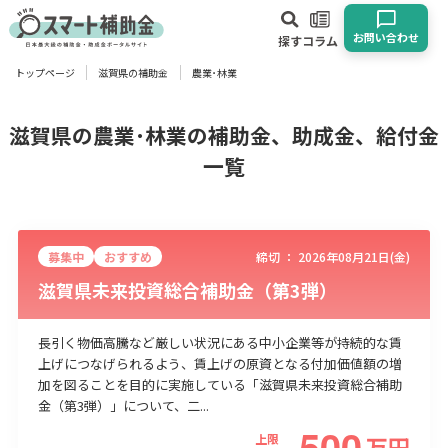
お問い合わせ
探す
コラム
トップページ
滋賀県の補助金
農業･林業
対象
企業
団体
個人
その他
滋賀県の農業･林業の補助金、助成金、給付金
一覧
エリア
募集中
おすすめ
締切 ：
2026年08月21日(金)
滋賀県未来投資総合補助金（第3弾）
業種
長引く物価高騰など厳しい状況にある中小企業等が持続的な賃
物流・運輸業
製造業
情報通信業
卸売･小売業
飲食業
上げにつなげられるよう、賃上げの原資となる付加価値額の増
加を図ることを目的に実施している「滋賀県未来投資総合補助
建設･不動産業
サービス業
医療･福祉
農業･林業
漁業
金（第3弾）」について、二...
宿泊･旅館業
その他
500
上限
万
円