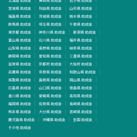
北海道 助成金
青森県 助成金
岩手県 助成金
宮城県 助成金
秋田県 助成金
山形県 助成金
福島県 助成金
茨城県 助成金
栃木県 助成金
群馬県 助成金
埼玉県 助成金
千葉県 助成金
東京都 助成金
神奈川県 助成金
新潟県 助成金
富山県 助成金
石川県 助成金
福井県 助成金
山梨県 助成金
長野県 助成金
岐阜県 助成金
静岡県 助成金
愛知県 助成金
三重県 助成金
滋賀県 助成金
京都府 助成金
大阪府 助成金
兵庫県 助成金
奈良県 助成金
和歌山県 助成金
鳥取県 助成金
島根県 助成金
岡山県 助成金
広島県 助成金
山口県 助成金
徳島県 助成金
香川県 助成金
愛媛県 助成金
高知県 助成金
福岡県 助成金
佐賀県 助成金
長崎県 助成金
熊本県 助成金
大分県 助成金
宮崎県 助成金
鹿児島県 助成金
沖縄県 助成金
全国 助成金
その他 助成金