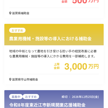
金額
使い道
滋賀県
補助金
経営改善・経営強化
販路拡大
海外展開
設備投資
IT導入
人材採用・雇用
人材育成・福利厚生
特許・知的財産
起業・創業
事業承継
災害・被災者支援
コロナ関連
おすすめ
環境・省エネ
テレワーク
農業用機械・施設等の導入における補助金
地域の中核となって農地を引き受ける担い手の経営改善に必要
な農業用機械・施設等の導入にかかる費用を一部補助します。
3,000
上限
万
円
金額
受付中のみ
滋賀県守山市
補助金
検索
募集中
おすすめ
締切 ：
2026年12月25日(金)
令和8年度東近江市新規開業応援補助金