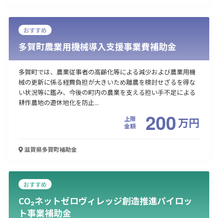
おすすめ
多賀町農業用機械導入支援事業費補助金
多賀町では、農業従事者の高齢化等による減少および農業用機
械の更新に係る経費負担が大きいため離農を検討せざるを得な
い状況等に鑑み、今後の町内の農業を支える担い手不足による
耕作農地の遊休地化を防止...
200
上限
万
円
金額
滋賀県多賀町
補助金
おすすめ
CO₂ネットゼロヴィレッジ創造推進パイロッ
ト事業補助金