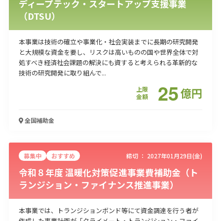
ディープテック・スタートアップ支援事業
（DTSU）
本事業は技術の確立や事業化・社会実装までに長期の研究開発
と大規模な資金を要し、リスクは高いものの国や世界全体で対
処すべき経済社会課題の解決にも資すると考えられる革新的な
技術の研究開発に取り組んで...
25
上限
億
円
金額
全国
補助金
募集中
おすすめ
締切 ：
2027年01月29日(金)
令和８年度 温暖化対策促進事業費補助金（ト
ランジション・ファイナンス推進事業）
本事業では、トランジションボンド等にて資金調達を行う者が
作成した事業計画が「クライメート・トランジション・ファイ