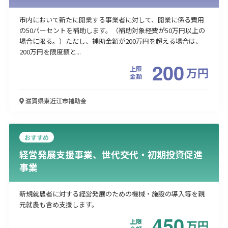
市内において新たに開業する事業者に対して、開業に係る費用
の50パーセントを補助します。（補助対象経費が50万円以上の
場合に限る。）ただし、補助金額が200万円を超える場合は、
200万円を限度額と...
200
上限
万
円
金額
滋賀県東近江市
補助金
おすすめ
経営発展支援事業、世代交代・初期投資促進
事業
新規就農者に対する経営発展のための機械・施設の導入等を親
元就農も含め支援します。
450
上限
万
円