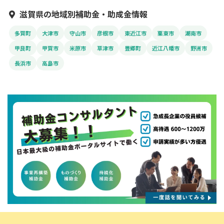
滋賀県の地域別補助金・助成金情報
多賀町
大津市
守山市
彦根市
東近江市
栗東市
湖南市
甲良町
甲賀市
米原市
草津市
豊郷町
近江八幡市
野洲市
長浜市
高島市