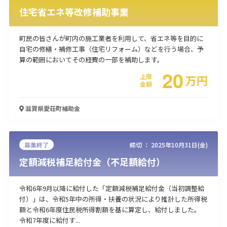
住宅省エネ等改修補助事業
町民の皆さんが町内の施工業者を利用して、省エネ等を目的に
自宅の修繕・補修工事（住宅リフォーム）などを行う場合、予
算の範囲においてその経費の一部を補助します。
20
上限
万
円
金額
滋賀県愛荘町
補助金
募集終了
締切 ：
2025年10月31日(金)
定額減税補足給付金（不足額給付）
令和6年9月以降に給付した「定額減税補足給付金（当初調整給
付）」は、令和5年中の所得・扶養の状況により推計した所得税
額と令和6年度住民税所得割額を基に算定し、給付しました。
令和7年度に給付す...