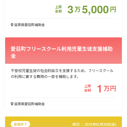
3
5,000
上限
万
円
金額
滋賀県愛荘町
補助金
愛荘町フリースクール利用児童生徒支援補助
金
不登校児童生徒の社会的自立を支援するため、フリースクール
の利用に要する費用の一部を補助します。
1
上限
万
円
金額
滋賀県愛荘町
補助金
募集終了
締切 ：
2026年01月30日(金)