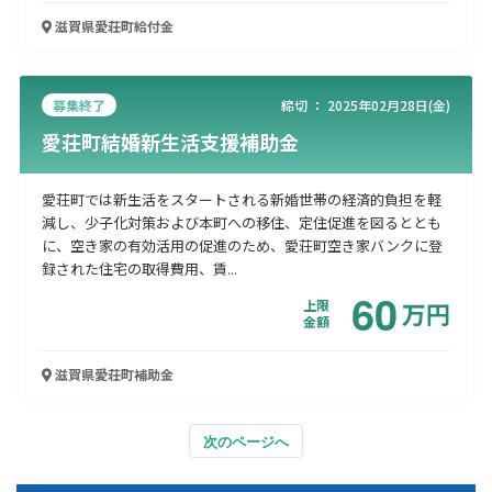
滋賀県愛荘町
給付金
募集終了
締切 ：
2025年02月28日(金)
愛荘町結婚新生活支援補助金
愛荘町では新生活をスタートされる新婚世帯の経済的負担を軽
減し、少子化対策および本町への移住、定住促進を図るととも
に、空き家の有効活用の促進のため、愛荘町空き家バンクに登
録された住宅の取得費用、賃...
60
上限
万
円
金額
滋賀県愛荘町
補助金
次のページへ