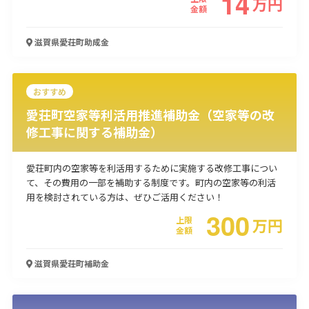
14
万
円
金額
使い道
滋賀県愛荘町
助成金
経営改善・経営強化
販路拡大
海外展開
設備投資
IT導入
人材採用・雇用
人材育成・福利厚生
特許・知的財産
起業・創業
事業承継
災害・被災者支援
コロナ関連
おすすめ
環境・省エネ
テレワーク
愛荘町空家等利活用推進補助金（空家等の改
修工事に関する補助金）
愛荘町内の空家等を利活用するために実施する改修工事につい
て、その費用の一部を補助する制度です。町内の空家等の利活
用を検討されている方は、ぜひご活用ください！
受付中のみ
300
上限
万
円
金額
滋賀県愛荘町
補助金
検索