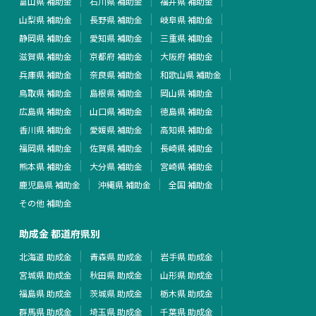
富山県 補助金
石川県 補助金
福井県 補助金
山梨県 補助金
長野県 補助金
岐阜県 補助金
静岡県 補助金
愛知県 補助金
三重県 補助金
滋賀県 補助金
京都府 補助金
大阪府 補助金
兵庫県 補助金
奈良県 補助金
和歌山県 補助金
鳥取県 補助金
島根県 補助金
岡山県 補助金
広島県 補助金
山口県 補助金
徳島県 補助金
香川県 補助金
愛媛県 補助金
高知県 補助金
福岡県 補助金
佐賀県 補助金
長崎県 補助金
熊本県 補助金
大分県 補助金
宮崎県 補助金
鹿児島県 補助金
沖縄県 補助金
全国 補助金
その他 補助金
助成金 都道府県別
北海道 助成金
青森県 助成金
岩手県 助成金
宮城県 助成金
秋田県 助成金
山形県 助成金
福島県 助成金
茨城県 助成金
栃木県 助成金
群馬県 助成金
埼玉県 助成金
千葉県 助成金