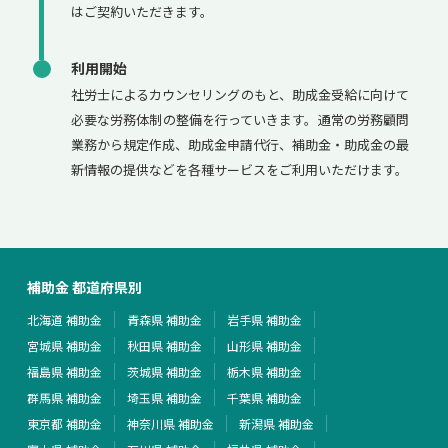
はご契約いただきます。
利用開始
社労士によるカウンセリングのもと、助成金受給に向けて
必要な労務体制の整備を行っていきます。通常の労務顧問
業務から規定作成、助成金申請代行、補助金・助成金の最
新情報の提供などを各種サービスをご利用いただけます。
補助金 都道府県別
北海道 補助金
青森県 補助金
岩手県 補助金
宮城県 補助金
秋田県 補助金
山形県 補助金
福島県 補助金
茨城県 補助金
栃木県 補助金
群馬県 補助金
埼玉県 補助金
千葉県 補助金
東京都 補助金
神奈川県 補助金
新潟県 補助金