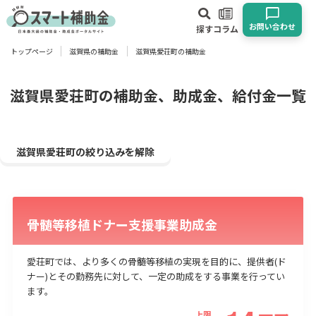
お問い合わせ
探す
コラム
トップページ
滋賀県の補助金
滋賀県愛荘町の補助金
対象
企業
団体
個人
その他
滋賀県愛荘町の補助金、助成金、給付金一覧
エリア
滋賀県愛荘町の絞り込みを解除
骨髄等移植ドナー支援事業助成金
業種
物流・運輸業
製造業
情報通信業
卸売･小売業
飲食業
愛荘町では、より多くの骨髄等移植の実現を目的に、提供者(ド
建設･不動産業
サービス業
医療･福祉
農業･林業
漁業
ナー)とその勤務先に対して、一定の助成をする事業を行ってい
ます。
宿泊･旅館業
その他
上限