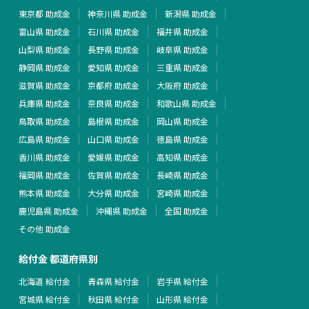
東京都 助成金
神奈川県 助成金
新潟県 助成金
富山県 助成金
石川県 助成金
福井県 助成金
山梨県 助成金
長野県 助成金
岐阜県 助成金
静岡県 助成金
愛知県 助成金
三重県 助成金
滋賀県 助成金
京都府 助成金
大阪府 助成金
兵庫県 助成金
奈良県 助成金
和歌山県 助成金
鳥取県 助成金
島根県 助成金
岡山県 助成金
広島県 助成金
山口県 助成金
徳島県 助成金
香川県 助成金
愛媛県 助成金
高知県 助成金
福岡県 助成金
佐賀県 助成金
長崎県 助成金
熊本県 助成金
大分県 助成金
宮崎県 助成金
鹿児島県 助成金
沖縄県 助成金
全国 助成金
その他 助成金
給付金 都道府県別
北海道 給付金
青森県 給付金
岩手県 給付金
宮城県 給付金
秋田県 給付金
山形県 給付金