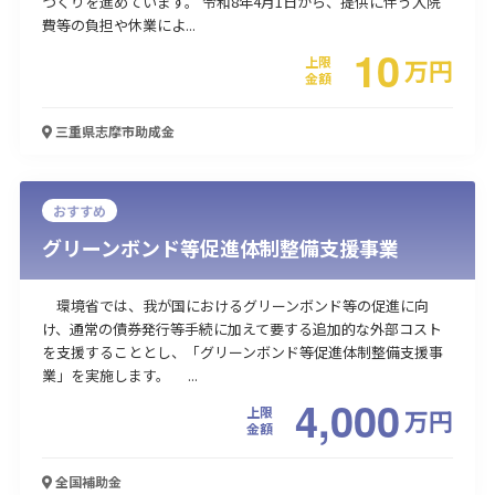
づくりを進めています。 令和8年4月1日から、提供に伴う入院
費等の負担や休業によ...
10
上限
万
円
金額
三重県志摩市
助成金
おすすめ
グリーンボンド等促進体制整備支援事業
環境省では、我が国におけるグリーンボンド等の促進に向
け、通常の債券発行等手続に加えて要する追加的な外部コスト
を支援することとし、「グリーンボンド等促進体制整備支援事
業」を実施します。 ...
4,000
上限
万
円
金額
全国
補助金