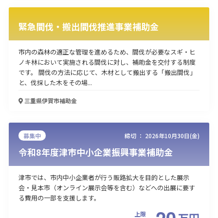
使い道
緊急間伐・搬出間伐推進事業補助金
経営改善・経営強化
販路拡大
海外展開
設備投資
IT導入
人材採用・雇用
人材育成・福利厚生
特許・知的財産
市内の森林の適正な管理を進めるため、間伐が必要なスギ・ヒ
起業・創業
事業承継
災害・被災者支援
コロナ関連
ノキ林において実施される間伐に対し、補助金を交付する制度
です。 間伐の方法に応じて、木材として搬出する「搬出間伐」
環境・省エネ
テレワーク
と、伐採した木をその場...
三重県伊賀市
補助金
募集中
締切 ：
2026年10月30日(金)
受付中のみ
令和8年度津市中小企業振興事業補助金
津市では、市内中小企業者が行う販路拡大を目的とした展示
会・見本市（オンライン展示会等を含む）などへの出展に要す
検索
る費用の一部を支援します。
20
上限
万
円