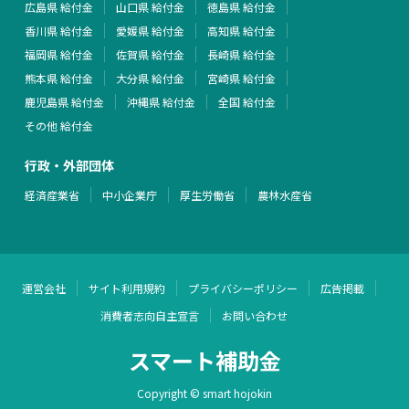
広島県 給付金
山口県 給付金
徳島県 給付金
香川県 給付金
愛媛県 給付金
高知県 給付金
福岡県 給付金
佐賀県 給付金
長崎県 給付金
熊本県 給付金
大分県 給付金
宮崎県 給付金
鹿児島県 給付金
沖縄県 給付金
全国 給付金
その他 給付金
行政・外部団体
経済産業省
中小企業庁
厚生労働省
農林水産省
運営会社
サイト利用規約
プライバシーポリシー
広告掲載
消費者志向自主宣言
お問い合わせ
スマート補助金
Copyright © smart hojokin