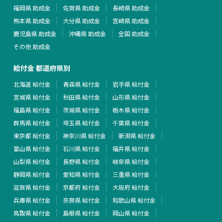
福岡県 助成金
佐賀県 助成金
長崎県 助成金
熊本県 助成金
大分県 助成金
宮崎県 助成金
鹿児島県 助成金
沖縄県 助成金
全国 助成金
その他 助成金
給付金 都道府県別
北海道 給付金
青森県 給付金
岩手県 給付金
宮城県 給付金
秋田県 給付金
山形県 給付金
福島県 給付金
茨城県 給付金
栃木県 給付金
群馬県 給付金
埼玉県 給付金
千葉県 給付金
東京都 給付金
神奈川県 給付金
新潟県 給付金
富山県 給付金
石川県 給付金
福井県 給付金
山梨県 給付金
長野県 給付金
岐阜県 給付金
静岡県 給付金
愛知県 給付金
三重県 給付金
滋賀県 給付金
京都府 給付金
大阪府 給付金
兵庫県 給付金
奈良県 給付金
和歌山県 給付金
鳥取県 給付金
島根県 給付金
岡山県 給付金