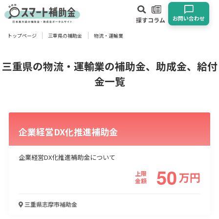
お問い合わせ
探す
コラム
トップページ
三重県の補助金
物流・運輸業
対象
企業
団体
個人
その他
三重県の物流・運輸業の補助金、助成金、給付
金一覧
エリア
企業経営DX化推進補助金
企業経営DX化推進補助金について
業種
50
上限
万
円
物流・運輸業
製造業
情報通信業
卸売･小売業
飲食業
金額
建設･不動産業
サービス業
医療･福祉
農業･林業
漁業
宿泊･旅館業
その他
三重県志摩市
補助金