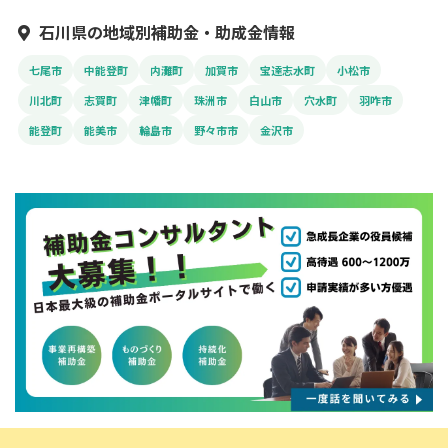
石川県の地域別補助金・助成金情報
七尾市
中能登町
内灘町
加賀市
宝達志水町
小松市
川北町
志賀町
津幡町
珠洲市
白山市
穴水町
羽咋市
能登町
能美市
輪島市
野々市市
金沢市