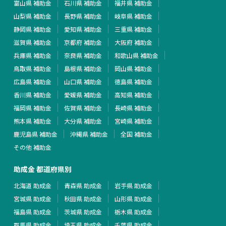
富山県 補助金
石川県 補助金
福井県 補助金
山梨県 補助金
長野県 補助金
岐阜県 補助金
静岡県 補助金
愛知県 補助金
三重県 補助金
滋賀県 補助金
京都府 補助金
大阪府 補助金
兵庫県 補助金
奈良県 補助金
和歌山県 補助金
鳥取県 補助金
島根県 補助金
岡山県 補助金
広島県 補助金
山口県 補助金
徳島県 補助金
香川県 補助金
愛媛県 補助金
高知県 補助金
福岡県 補助金
佐賀県 補助金
長崎県 補助金
熊本県 補助金
大分県 補助金
宮崎県 補助金
鹿児島県 補助金
沖縄県 補助金
全国 補助金
その他 補助金
助成金 都道府県別
北海道 助成金
青森県 助成金
岩手県 助成金
宮城県 助成金
秋田県 助成金
山形県 助成金
福島県 助成金
茨城県 助成金
栃木県 助成金
群馬県 助成金
埼玉県 助成金
千葉県 助成金