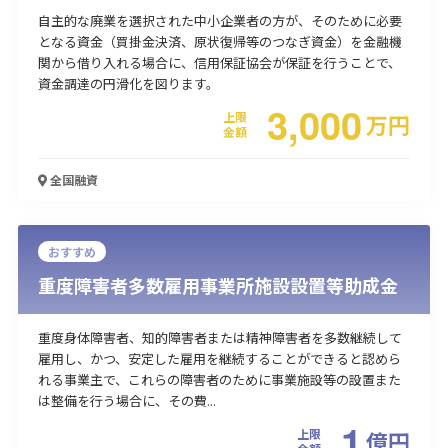
自主的な廃業を選択された中小企業者の方が、そのために必要
となる資金（買掛金決済、原状復帰等のつなぎ資金）を金融機
関から借り入れる場合に、信用保証協会が保証を行うことで、
資金調達の円滑化を図ります。
3,000
上限
万
円
金額
全国
融資
おすすめ
重度障害者多数雇用事業所施設設置等助成金
重度身体障害者、知的障害者または精神障害者を多数継続して
雇用し、かつ、安定した雇用を継続することができると認めら
れる事業主で、これらの障害者のために事業施設等の設置また
は整備を行う場合に、その費...
1
上限
億
円