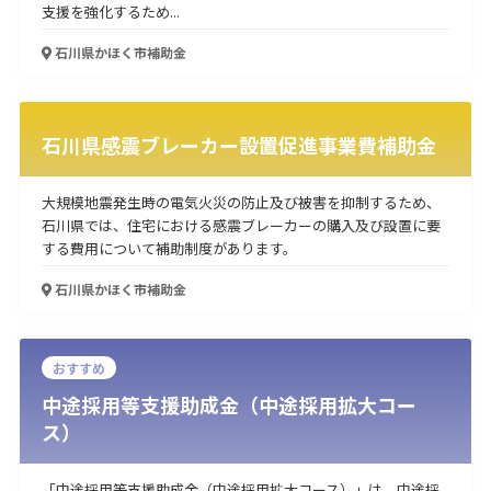
支援を強化するため...
使い道
石川県かほく市
補助金
経営改善・経営強化
販路拡大
海外展開
設備投資
IT導入
人材採用・雇用
人材育成・福利厚生
特許・知的財産
起業・創業
事業承継
災害・被災者支援
コロナ関連
石川県感震ブレーカー設置促進事業費補助金
環境・省エネ
テレワーク
大規模地震発生時の電気火災の防止及び被害を抑制するため、
石川県では、住宅における感震ブレーカーの購入及び設置に要
する費用について補助制度があります。
石川県かほく市
補助金
受付中のみ
おすすめ
中途採用等支援助成金（中途採用拡大コー
ス）
検索
「中途採用等支援助成金（中途採用拡大コース）」は、中途採