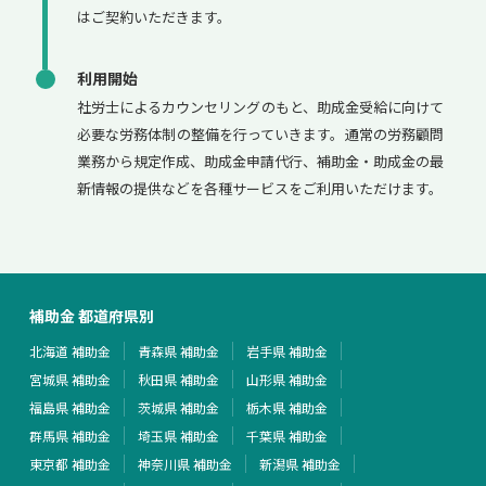
はご契約いただきます。
利用開始
社労士によるカウンセリングのもと、助成金受給に向けて
必要な労務体制の整備を行っていきます。通常の労務顧問
業務から規定作成、助成金申請代行、補助金・助成金の最
新情報の提供などを各種サービスをご利用いただけます。
補助金 都道府県別
北海道 補助金
青森県 補助金
岩手県 補助金
宮城県 補助金
秋田県 補助金
山形県 補助金
福島県 補助金
茨城県 補助金
栃木県 補助金
群馬県 補助金
埼玉県 補助金
千葉県 補助金
東京都 補助金
神奈川県 補助金
新潟県 補助金