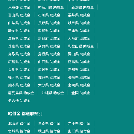
東京都 助成金
神奈川県 助成金
新潟県 助成金
富山県 助成金
石川県 助成金
福井県 助成金
山梨県 助成金
長野県 助成金
岐阜県 助成金
静岡県 助成金
愛知県 助成金
三重県 助成金
滋賀県 助成金
京都府 助成金
大阪府 助成金
兵庫県 助成金
奈良県 助成金
和歌山県 助成金
鳥取県 助成金
島根県 助成金
岡山県 助成金
広島県 助成金
山口県 助成金
徳島県 助成金
香川県 助成金
愛媛県 助成金
高知県 助成金
福岡県 助成金
佐賀県 助成金
長崎県 助成金
熊本県 助成金
大分県 助成金
宮崎県 助成金
鹿児島県 助成金
沖縄県 助成金
全国 助成金
その他 助成金
給付金 都道府県別
北海道 給付金
青森県 給付金
岩手県 給付金
宮城県 給付金
秋田県 給付金
山形県 給付金