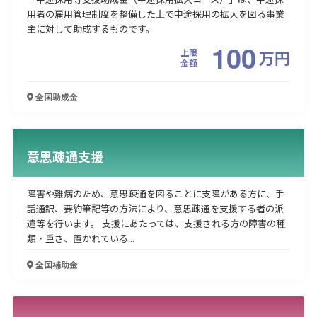
用者の雇用管理制度を整備した上で中途採用の拡大を図る事業
主に対して助成するものです。
100
上限
万
円
金額
全国
助成金
意思疎通支援
障害や難病のため、意思疎通を図ることに支障がある方に、手
話通訳、要約筆記等の方法により、意思疎通を支援する者の派
遣等を行います。 支援にあたっては、支援される方の障害の種
類・重さ、置かれている...
全国
補助金