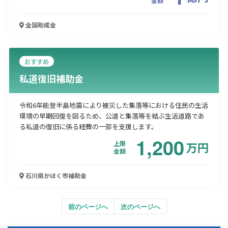
金額
全国
助成金
おすすめ
私道復旧補助金
令和6年能登半島地震により被災した集落等における住民の生活
環境の早期回復を図るため、公道と集落等を結ぶ生活道路であ
る私道の復旧に係る経費の一部を支援します。
1,200
上限
万
円
金額
石川県かほく市
補助金
前のページへ
次のページへ