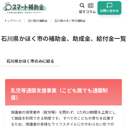
お問い合わせ
探す
コラム
トップページ
石川県の補助金
石川県かほく市の補助金
対象
企業
団体
個人
その他
石川県かほく市の補助金、助成金、給付金一覧
エリア
石川県かほく市のみに絞る
乳児等通園支援事業（こども誰でも通園制
業種
度）
物流・運輸業
製造業
情報通信業
卸売･小売業
飲食業
建設･不動産業
サービス業
医療･福祉
農業･林業
漁業
保護者の保育要件（就労等）を問わず、1カ月10時間を上限とし
て施設を利用できる制度です。 すべてのこどもの育ちを応援す
宿泊･旅館業
その他
るため、保護者の多様なライフスタイルにかかわらない形での