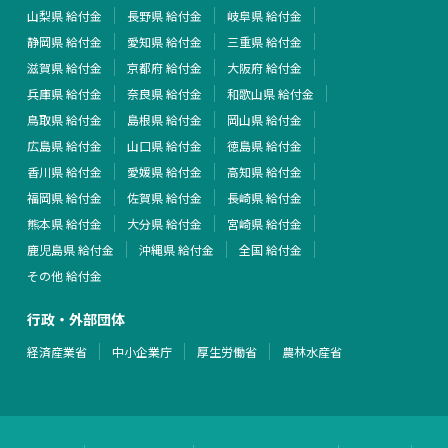
山梨県 給付金
長野県 給付金
岐阜県 給付金
静岡県 給付金
愛知県 給付金
三重県 給付金
滋賀県 給付金
京都府 給付金
大阪府 給付金
兵庫県 給付金
奈良県 給付金
和歌山県 給付金
鳥取県 給付金
島根県 給付金
岡山県 給付金
広島県 給付金
山口県 給付金
徳島県 給付金
香川県 給付金
愛媛県 給付金
高知県 給付金
福岡県 給付金
佐賀県 給付金
長崎県 給付金
熊本県 給付金
大分県 給付金
宮崎県 給付金
鹿児島県 給付金
沖縄県 給付金
全国 給付金
その他 給付金
行政・外部団体
経済産業省
中小企業庁
厚生労働省
農林水産省