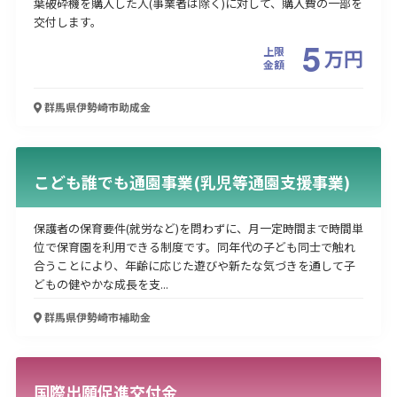
葉破砕機を購入した人(事業者は除く)に対して、購入費の一部を
交付します。
5
上限
万
円
金額
群馬県伊勢崎市
助成金
こども誰でも通園事業(乳児等通園支援事業)
保護者の保育要件(就労など)を問わずに、月一定時間まで時間単
位で保育園を利用できる制度です。同年代の子ども同士で触れ
合うことにより、年齢に応じた遊びや新たな気づきを通して子
どもの健やかな成長を支...
群馬県伊勢崎市
補助金
国際出願促進交付金