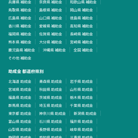
兵庫県 補助金
奈良県 補助金
和歌山県 補助金
鳥取県 補助金
島根県 補助金
岡山県 補助金
広島県 補助金
山口県 補助金
徳島県 補助金
香川県 補助金
愛媛県 補助金
高知県 補助金
福岡県 補助金
佐賀県 補助金
長崎県 補助金
熊本県 補助金
大分県 補助金
宮崎県 補助金
鹿児島県 補助金
沖縄県 補助金
全国 補助金
その他 補助金
助成金 都道府県別
北海道 助成金
青森県 助成金
岩手県 助成金
宮城県 助成金
秋田県 助成金
山形県 助成金
福島県 助成金
茨城県 助成金
栃木県 助成金
群馬県 助成金
埼玉県 助成金
千葉県 助成金
東京都 助成金
神奈川県 助成金
新潟県 助成金
富山県 助成金
石川県 助成金
福井県 助成金
山梨県 助成金
長野県 助成金
岐阜県 助成金
静岡県 助成金
愛知県 助成金
三重県 助成金