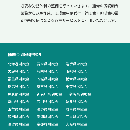
必要な労務体制の整備を行っていきます。通常の労務顧問
業務から規定作成、助成金申請代行、補助金・助成金の最
新情報の提供などを各種サービスをご利用いただけます。
補助金 都道府県別
北海道 補助金
青森県 補助金
岩手県 補助金
宮城県 補助金
秋田県 補助金
山形県 補助金
福島県 補助金
茨城県 補助金
栃木県 補助金
群馬県 補助金
埼玉県 補助金
千葉県 補助金
東京都 補助金
神奈川県 補助金
新潟県 補助金
富山県 補助金
石川県 補助金
福井県 補助金
山梨県 補助金
長野県 補助金
岐阜県 補助金
静岡県 補助金
愛知県 補助金
三重県 補助金
滋賀県 補助金
京都府 補助金
大阪府 補助金