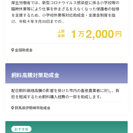
厚生労働省では、新型コロナウイルス感染症に係る小学校等の
臨時休業等により仕事を休まざるをえなくなった保護者の皆様
を支援するため、小学校休業等対応助成金・支援金制度を設
け、令和４年９月30日までの...
1
2,000
上限
万
円
金額
全国
助成金
飼料高騰対策助成金
配合飼料価格高騰の影響を受けた市内の畜産農業者に対し、負
担を軽減するため飼料購入経費の一部を助成します。
群馬県伊勢崎市
助成金
おすすめ