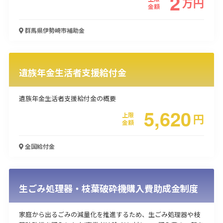
2
万
円
金額
使い道
群馬県伊勢崎市
補助金
経営改善・経営強化
販路拡大
海外展開
設備投資
IT導入
人材採用・雇用
人材育成・福利厚生
特許・知的財産
起業・創業
事業承継
災害・被災者支援
コロナ関連
遺族年金生活者支援給付金
環境・省エネ
テレワーク
遺族年金生活者支援給付金の概要
5,620
上限
円
金額
全国
給付金
受付中のみ
生ごみ処理器・枝葉破砕機購入費助成金制度
検索
家庭から出るごみの減量化を推進するため、生ごみ処理器や枝