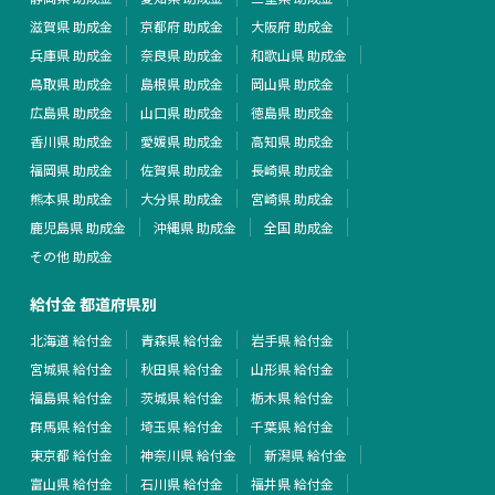
滋賀県 助成金
京都府 助成金
大阪府 助成金
兵庫県 助成金
奈良県 助成金
和歌山県 助成金
鳥取県 助成金
島根県 助成金
岡山県 助成金
広島県 助成金
山口県 助成金
徳島県 助成金
香川県 助成金
愛媛県 助成金
高知県 助成金
福岡県 助成金
佐賀県 助成金
長崎県 助成金
熊本県 助成金
大分県 助成金
宮崎県 助成金
鹿児島県 助成金
沖縄県 助成金
全国 助成金
その他 助成金
給付金 都道府県別
北海道 給付金
青森県 給付金
岩手県 給付金
宮城県 給付金
秋田県 給付金
山形県 給付金
福島県 給付金
茨城県 給付金
栃木県 給付金
群馬県 給付金
埼玉県 給付金
千葉県 給付金
東京都 給付金
神奈川県 給付金
新潟県 給付金
富山県 給付金
石川県 給付金
福井県 給付金