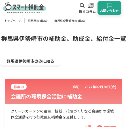
お問い合わせ
探す
コラム
トップページ
群馬県の補助金
群馬県伊勢崎市の補助金
対象
企業
団体
個人
その他
群馬県伊勢崎市の補助金、助成金、給付金一覧
エリア
群馬県伊勢崎市のみに絞る
募集中
締切 ：
2027年02月26日(金)
業種
会議所の環境保全活動に補助金
物流・運輸業
製造業
情報通信業
卸売･小売業
飲食業
建設･不動産業
サービス業
医療･福祉
農業･林業
漁業
グリーンカーテンの設置、植栽、花壇づくりなど会議所の環境
保全活動を行う行政区に補助金を交付します。
宿泊･旅館業
その他
上限