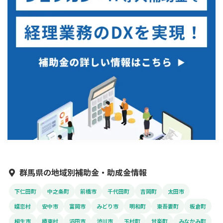
群馬県の地域別補助金・助成金情報
下仁田町
中之条町
前橋市
千代田町
吉岡町
太田市
嬬恋村
安中市
富岡市
みどり市
明和町
東吾妻町
板倉町
桐生市
榛東村
沼田市
渋川市
玉村町
甘楽町
みなかみ町