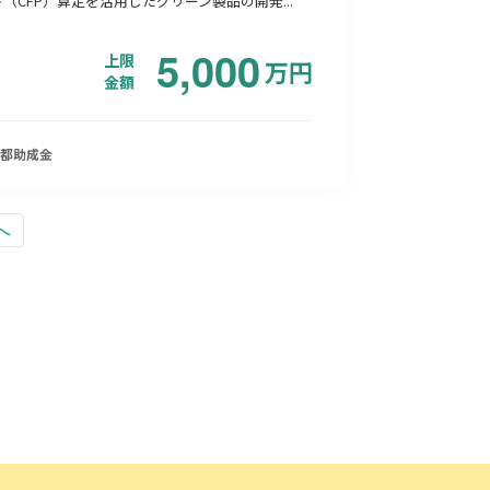
（CFP）算定を活用したグリーン製品の開発...
5,000
上限
万
円
金額
都
助成金
へ