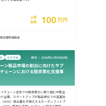
100
上限
万
円
金額
県武豊町
補助金
中
おすすめ
締切 ：
2026年11月30日(月)
ーン製品市場の創出に向けたサプ
チェーンにおける脱炭素化支援事
ライチェーン全体での脱炭素化に取り組む中堅企
中小企業、スタートアップが製品単位での温室効
ス（GHG）排出量を可視化するカーボンフットプ