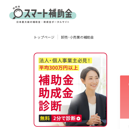
対象
トップページ
卸売･小売業の補助金
企業
団体
個人
その他
エリア
業種
物流・運輸業
製造業
情報通信業
卸売･小売業
飲食業
使い道