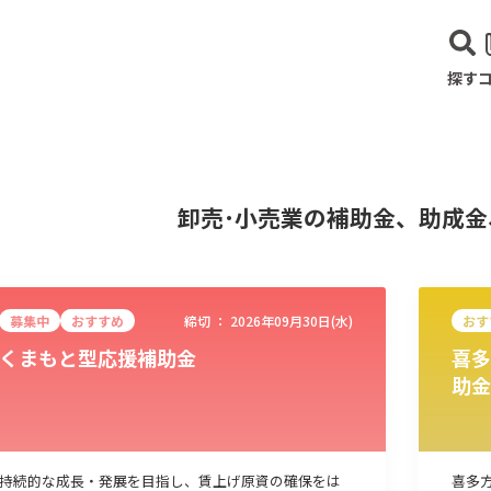
探す
卸売･小売業の補助金、助成
募集中
おすすめ
締切 ：
2026年09月30日(水)
おす
くまもと型応援補助金
喜多
助金
建設･不動産業
サービス業
医療･福祉
農業･林業
漁業
宿泊･
持続的な成長・発展を目指し、賃上げ原資の確保をは
喜多