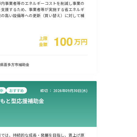
市内事業者等のエネルギーコストを削減し事業の
事業承継
災害・被災者支援
コロナ関連
環境・省エネ
を支援するため、事業者等が実施する省エネルギ
果の高い設備等への更新（買い替え）に対して補
100
上限
万
円
金額
県喜多方市
補助金
中
おすすめ
締切 ：
2026年09月30日(水)
もと型応援補助金
県では、持続的な成長・発展を目指し、賃上げ原