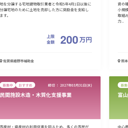
地を分譲する宅地建物取引業者と令和5年4月1日以後に
資の
分譲宅地のために土地を売却した方に奨励金を支給し
小規
ます。
取組
力...
200
上限
万
円
金額
佐賀県嬉野市
補助金
熊本
募集中
おすすめ
締切 ：
2027年03月31日(水)
募集
民間施設木造・木質化支援事業
富山
市産材・県産材の利用促進を図るため、多くの市民が
中心