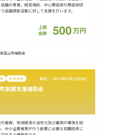
、店舗の賃借、経営相談、中心商店街の商店街団
行う店舗誘致活動に対して支援を行います。
500
上限
万
円
金額
県富山市
補助金
中
おすすめ
締切 ：
2027年03月31日(水)
町創業支援補助金
業の振興、地域経済の活性化及び雇用の確保を図
め、中小企業者等が行う創業に必要な初期投資に
て交付する補助金です。