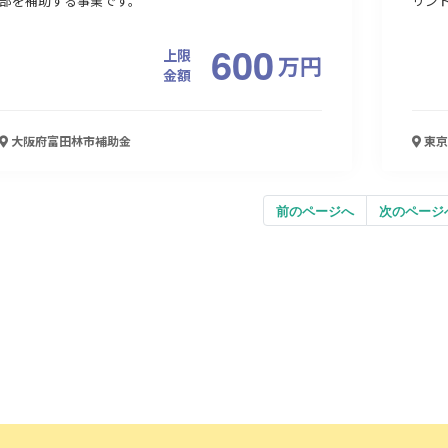
部を補助する事業です。
リント
600
上限
万
円
金額
大阪府富田林市
補助金
東京
前のページへ
次のページ