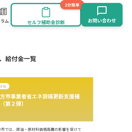
2分簡単
お問い合わせ
コラム
セルフ補助金診断
金、給付金一覧
すめ
方市事業者省エネ設備更新支援補
（第２弾）
旅館業
その他
方市では、原油・原材料価格高騰の影響を受けて