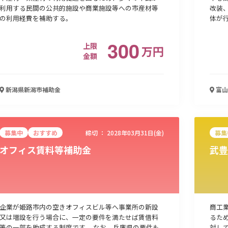
利用する民間の公共的施設や商業施設等への市産材等
改装
の利用経費を補助する。
体が
300
上限
万
円
金額
新潟県新潟市
補助金
富山
募集中
おすすめ
締切 ：
2028年03月31日(金)
募集
オフィス賃料等補助金
武豊
企業が姫路市内の空きオフィスビル等へ事業所の新設
商工
又は増設を行う場合に、一定の要件を満たせば賃借料
るた
等の一部を助成する制度です。 なお、兵庫県の要件も
対し