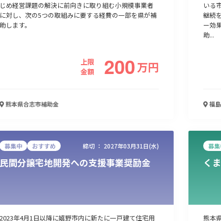
じめ経営課題の解決に前向きに取り組む小規模事業者
いる
人材採用・雇用
人材育成・福利厚生
特許・知的財産
起業・創業
に対し、次の5つの取組みに要する経費の一部を県が補
継続
助します。
ー効
助...
200
上限
万
円
金額
熊本県合志市
補助金
福島
検索
募集中
おすすめ
締切 ：
2027年03月31日(水)
募集
民間分譲宅地開発への支援事業奨励金
くま
2023年4月1日以降に嬉野市内に新たに一戸建て住宅用
熊本