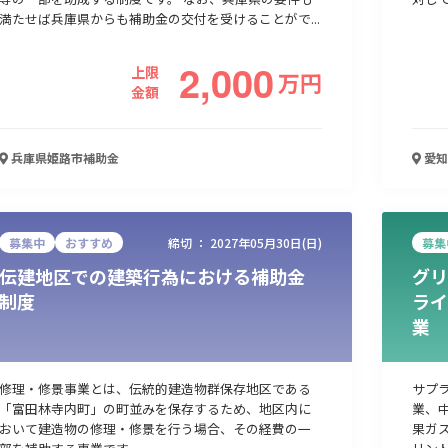
満たせば兵庫県からも補助金の交付を受けることがで...
2,000
上限
万
円
金額
兵庫県姫路市
補助金
愛知
募集中
おすすめ
締切 ：
2027年05月30日(日)
募集
伝建地区での建築行為における補助金
グリ
制度
ライ
業
修理・修景事業とは、伝統的建造物群保存地区である
サプ
「富田林寺内町」の町並みを保存するため、地区内に
業、
おいて建造物の修理・修景を行う場合、その経費の一
果ガ