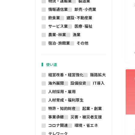
物流・運輸業
製造業
情報通信業
卸売･小売業
飲食業
建設･不動産業
サービス業
医療･福祉
農業･林業
漁業
宿泊･旅館業
その他
使い道
経営改善・経営強化
販路拡大
海外展開
設備投資
IT導入
人材採用・雇用
人材育成・福利厚生
特許・知的財産
起業・創業
事業承継
災害・被災者支援
コロナ関連
環境・省エネ
テレワーク