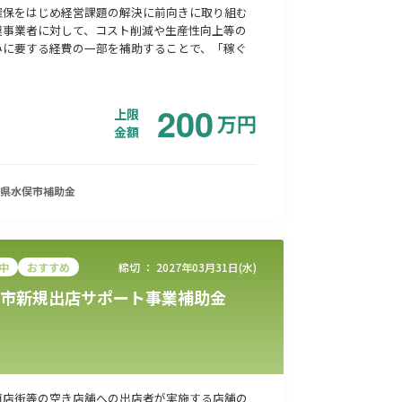
確保をはじめ経営課題の解決に前向きに取り組む
模事業者に対して、コスト削減や生産性向上等の
みに要する経費の一部を補助することで、「稼ぐ
200
上限
万
円
金額
県水俣市
補助金
中
おすすめ
締切 ：
2027年03月31日(水)
市新規出店サポート事業補助金
商店街等の空き店舗への出店者が実施する店舗の