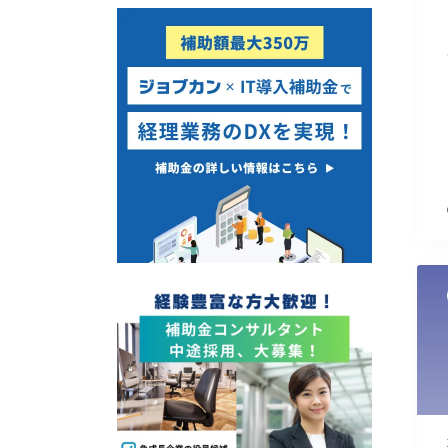
経営改善・経営強化
販路拡大
海外展開
設備投資
IT導入
テレワーク
受付中のみ