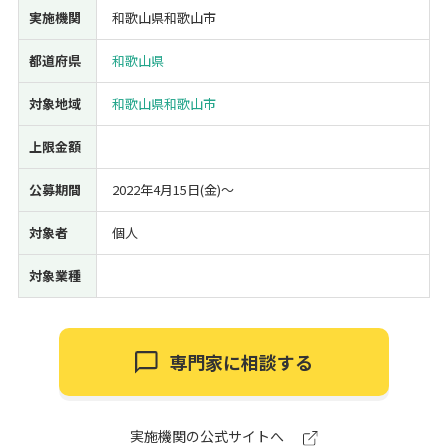
実施機関
和歌山県和歌山市
経営改善・経営強化
販路拡大
海外展開
設備投資
IT導入
人材採用・雇用
人材育成・福利厚生
特許・知的財産
都道府県
和歌山県
起業・創業
事業承継
災害・被災者支援
コロナ関連
対象地域
和歌山県和歌山市
環境・省エネ
テレワーク
上限金額
公募期間
2022年4月15日(金)〜
対象者
個人
受付中のみ
対象業種
検索
専門家に相談する
実施機関の公式サイトへ