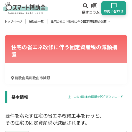
お問い合わせ
探す
コラム
トップページ
補助金一覧
住宅の省エネ改修に伴う固定資産税の減額措置
対象
企業
団体
個人
その他
住宅の省エネ改修に伴う固定資産税の減額措
エリア
置
和歌山県和歌山市
減額
業種
物流・運輸業
製造業
情報通信業
卸売･小売業
飲食業
基本情報
この補助金の情報をPDFダウンロード
建設･不動産業
サービス業
医療･福祉
農業･林業
漁業
宿泊･旅館業
その他
要件を満たす住宅の省エネ改修工事を行うと、
その住宅の固定資産税が減額されます。
使い道