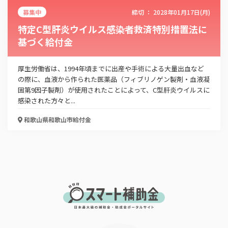
募集中
締切 ：
2028年01月17日(月)
住宅の省エネ改修に伴う固定資産税の減額措置
特定C型肝炎ウイルス感染者救済特別措置法に
基づく給付金
お名前
厚生労働省は、1994年頃までに出産や手術による大量出血など
の際に、血液から作られた医薬品（フィブリノゲン製剤・血液凝
会社名
固第9因子製剤）が使用されたことによって、C型肝炎ウイルスに
感染された方々と...
和歌山県和歌山市
給付金
メールアドレス
電話番号
「PDF資料ダウンロード」ボタンを押下した時点