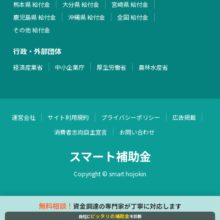
熊本県 給付金
大分県 給付金
宮崎県 給付金
鹿児島県 給付金
沖縄県 給付金
全国 給付金
その他 給付金
行政・外部団体
経済産業省
中小企業庁
厚生労働省
農林水産省
運営会社
サイト利用規約
プライバシーポリシー
広告掲載
消費者志向自主宣言
お問い合わせ
スマート補助金
Copyright © smart hojokin
無料相談！
資金調達の専門家が丁寧に対応します
ピッタリの補助金
自社に
を診断