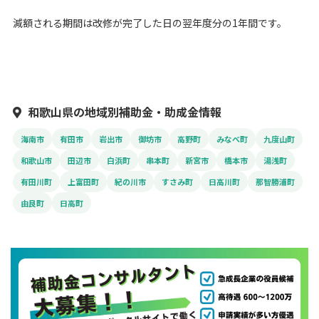
減額される期間は改修が完了した日の翌年度分の1年間です。
和歌山県の地域別補助金・助成金情報
海南市
有田市
岩出市
御坊市
高野町
みなべ町
九度山町
和歌山市
田辺市
白浜町
串本町
新宮市
橋本市
湯浅町
有田川町
上富田町
紀の川市
すさみ町
日高川町
那智勝浦町
由良町
日高町