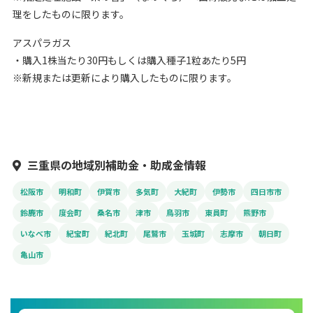
理をしたものに限ります。
アスパラガス
・購入1株当たり30円もしくは購入種子1粒あたり5円
※新規または更新により購入したものに限ります。
三重県の地域別補助金・助成金情報
松阪市
明和町
伊賀市
多気町
大紀町
伊勢市
四日市市
鈴鹿市
度会町
桑名市
津市
鳥羽市
東員町
熊野市
いなべ市
紀宝町
紀北町
尾鷲市
玉城町
志摩市
朝日町
亀山市