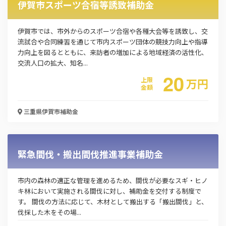
伊賀市スポーツ合宿等誘致補助金
伊賀市では、市外からのスポーツ合宿や各種大会等を誘致し、交
流試合や合同練習を通じて市内スポーツ団体の競技力向上や指導
力向上を図るとともに、来訪者の増加による地域経済の活性化、
交流人口の拡大、知名...
20
上限
万
円
金額
三重県伊賀市
補助金
この補助金の情報をPDFダウンロード
伊賀市特産農産物等生産振興支援事業補助金
緊急間伐・搬出間伐推進事業補助金
お名前
市内の森林の適正な管理を進めるため、間伐が必要なスギ・ヒノ
キ林において実施される間伐に対し、補助金を交付する制度で
す。 間伐の方法に応じて、木材として搬出する「搬出間伐」と、
会社名
伐採した木をその場...