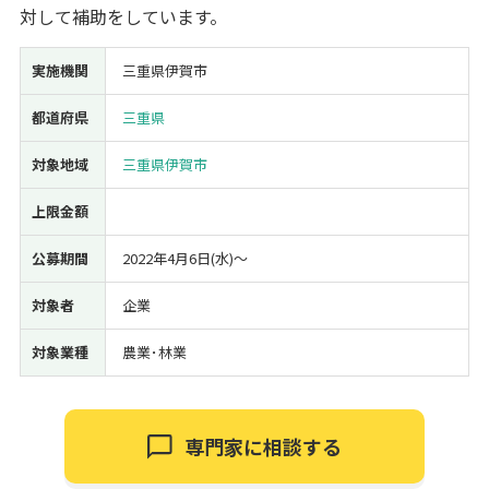
対して補助をしています。
経営改善・経営強化
販路拡大
海外展開
設備投資
IT導入
人材採用・雇用
人材育成・福利厚生
特許・知的財産
実施機関
三重県伊賀市
起業・創業
事業承継
災害・被災者支援
コロナ関連
都道府県
三重県
環境・省エネ
テレワーク
対象地域
三重県伊賀市
上限金額
公募期間
2022年4月6日(水)〜
受付中のみ
対象者
企業
対象業種
農業･林業
検索
専門家に相談する