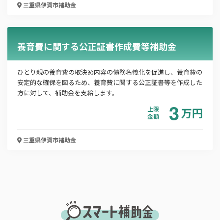
三重県伊賀市
補助金
メールアドレス
養育費に関する公正証書作成費等補助金
電話番号
ひとり親の養育費の取決め内容の債務名義化を促進し、養育費の
安定的な確保を図るため、養育費に関する公正証書等を作成した
方に対して、補助金を支給します。
3
上限
万
円
「PDF資料ダウンロード」ボタンを押下した時点
金額
で本サービスの
利用規約
に同意したものとみなさ
れます。
三重県伊賀市
補助金