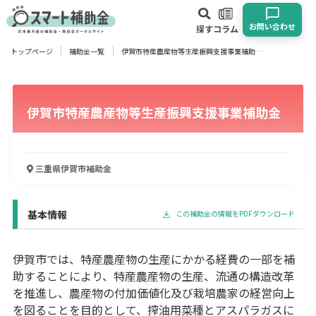
お問い合わせ
探す
コラム
トップページ
補助金一覧
伊賀市特産農産物等生産振興支援事業補助金
対象
企業
団体
個人
その他
伊賀市特産農産物等生産振興支援事業補助金
エリア
三重県伊賀市
補助金
業種
基本情報
この補助金の情報をPDFダウンロード
物流・運輸業
製造業
情報通信業
卸売･小売業
飲食業
建設･不動産業
サービス業
医療･福祉
農業･林業
漁業
伊賀市では、特産農産物の生産にかかる経費の一部を補
宿泊･旅館業
その他
助することにより、特産農産物の生産、流通の構造改革
を推進し、農産物の付加価値化及び栽培農家の経営向上
を図ることを目的として、搾油用菜種とアスパラガスに
使い道