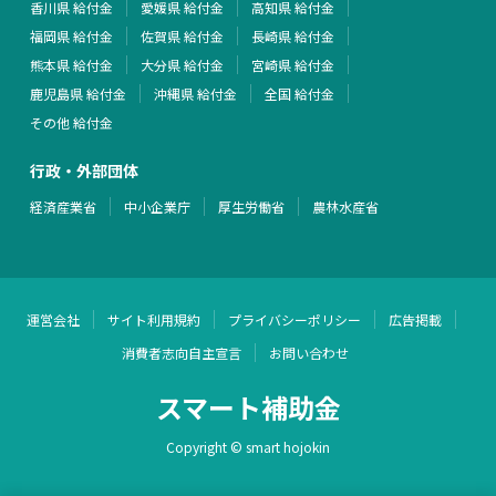
香川県 給付金
愛媛県 給付金
高知県 給付金
福岡県 給付金
佐賀県 給付金
長崎県 給付金
熊本県 給付金
大分県 給付金
宮崎県 給付金
鹿児島県 給付金
沖縄県 給付金
全国 給付金
その他 給付金
行政・外部団体
経済産業省
中小企業庁
厚生労働省
農林水産省
運営会社
サイト利用規約
プライバシーポリシー
広告掲載
消費者志向自主宣言
お問い合わせ
スマート補助金
Copyright © smart hojokin