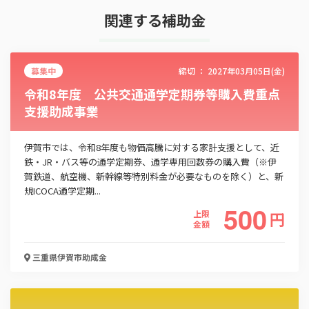
関連する補助金
募集中
締切 ：
2027年03月05日(金)
令和8年度 公共交通通学定期券等購入費重点
支援助成事業
伊賀市では、令和8年度も物価高騰に対する家計支援として、近
鉄・JR・バス等の通学定期券、通学専用回数券の購入費（※伊
賀鉄道、航空機、新幹線等特別料金が必要なものを除く）と、新
規ICOCA通学定期...
500
上限
円
金額
三重県伊賀市
助成金