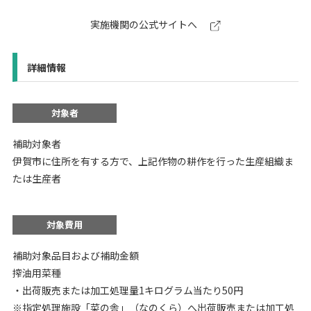
実施機関の公式サイトへ
詳細情報
対象者
補助対象者
伊賀市に住所を有する方で、上記作物の耕作を行った生産組織ま
たは生産者
対象費用
補助対象品目および補助金額
搾油用菜種
・出荷販売または加工処理量1キログラム当たり50円
※指定処理施設「菜の舎」（なのくら）へ出荷販売または加工処