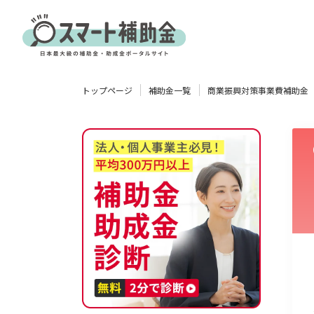
対象
トップページ
補助金一覧
商業振興対策事業費補助金
企業
団体
個人
その他
エリア
業種
物流・運輸業
製造業
情報通信業
卸売･小売業
飲食業
使い道