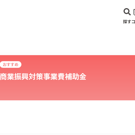
探す
おすすめ
商業振興対策事業費補助金
建設･不動産業
サービス業
医療･福祉
農業･林業
漁業
宿泊･