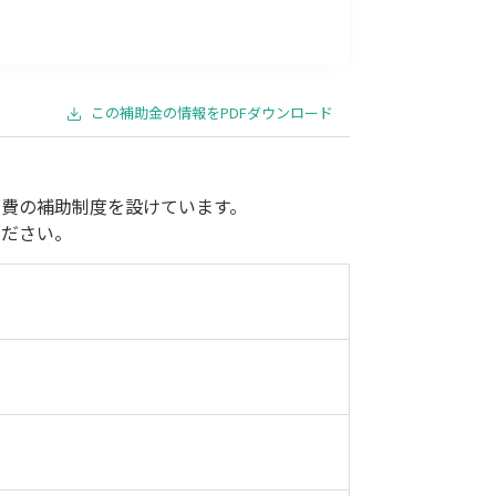
事業承継
災害・被災者支援
コロナ関連
環境・省エネ
この補助金の情報をPDFダウンロード
費の補助制度を設けています。
ください。