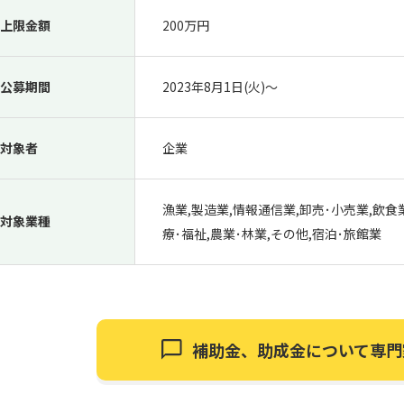
上限金額
200万円
公募期間
2023年8月1日(火)〜
対象者
企業
漁業,製造業,情報通信業,卸売･小売業,飲食
対象業種
療･福祉,農業･林業,その他,宿泊･旅館業
補助金、助成金について
専門