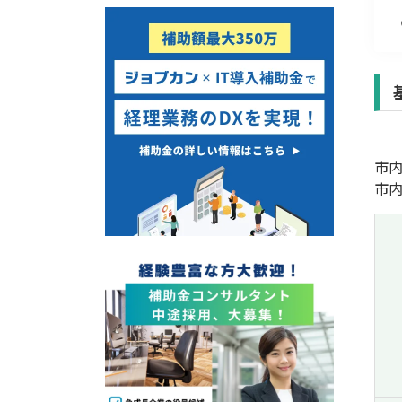
経営改善・経営強化
販路拡大
海外展開
設備投資
IT導入
テレワーク
市
受付中のみ
市