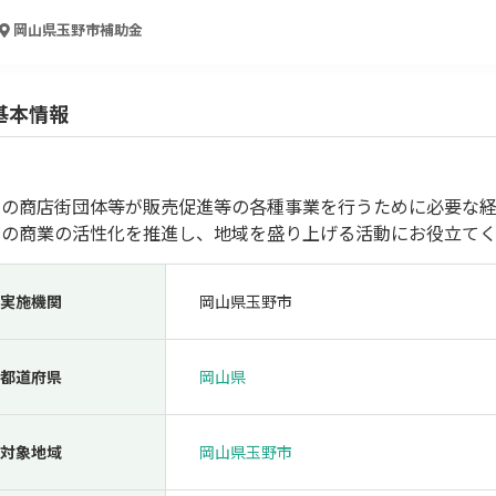
人材採用・雇用
人材育成・福利厚生
特許・知的財産
起業・創業
岡山県玉野市
補助金
基本情報
内の商店街団体等が販売促進等の各種事業を行うために必要な経
内の商業の活性化を推進し、地域を盛り上げる活動にお役立て
実施機関
岡山県玉野市
検索
都道府県
岡山県
対象地域
岡山県玉野市