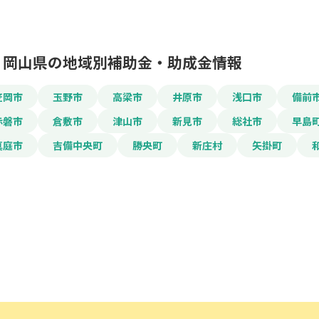
電話番号
岡山県の地域別補助金・助成金情報
笠岡市
玉野市
高梁市
井原市
浅口市
備前
「PDF資料ダウンロ
赤磐市
倉敷市
津山市
新見市
総社市
早島
で本サービスの
利用
真庭市
吉備中央町
勝央町
新庄村
矢掛町
されます。