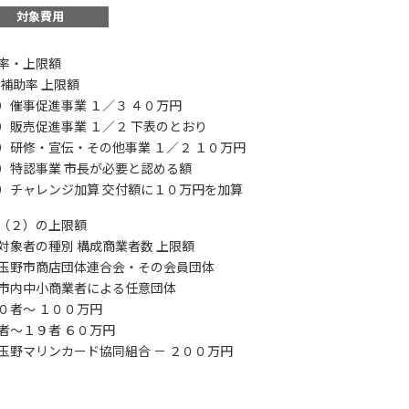
対象費用
率・上限額
 補助率 上限額
）催事促進事業 １／３ ４０万円
）販売促進事業 １／２ 下表のとおり
この補助金の情
）研修・宣伝・その他事業 １／２ １０万円
）特認事業 市長が必要と認める額
商業振興対策事業費
）チャレンジ加算 交付額に１０万円を加算
（２）の上限額
お名前
対象者の種別 構成商業者数 上限額
玉野市商店団体連合会・その会員団体
市内中小商業者による任意団体
者～ １００万円
会社名
～１９者 ６０万円
玉野マリンカード協同組合 － ２００万円
メールアドレス