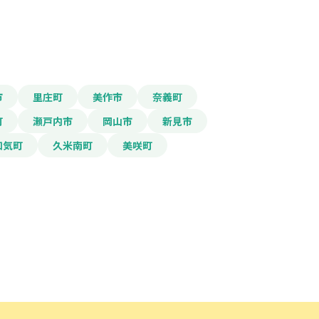
市
里庄町
美作市
奈義町
ード」ボタンを押下した時点
町
瀬戸内市
岡山市
新見市
規約
に同意したものとみな
和気町
久米南町
美咲町