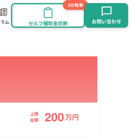
2分簡単
お問い合わせ
コラム
セルフ補助金診断
200
旅館業
その他
上限
万
円
金額