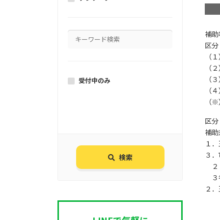
補助
区分
（１
（２
（３
受付中のみ
（４
（※
区分
補助
１．
３．
検索
２０
３者
２．
LINEで気軽に