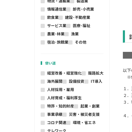
物流・運輸業
製造業
情報通信業
卸売･小売業
飲食業
建設･不動産業
サービス業
医療･福祉
農業･林業
漁業
宿泊･旅館業
その他
使い道
以下
経営改善・経営強化
販路拡大
※個
海外展開
設備投資
IT導入
１．
人材採用・雇用
２．
人材育成・福利厚生
３．
特許・知的財産
起業・創業
（こ
事業承継
災害・被災者支援
４．
コロナ関連
環境・省エネ
テレワーク