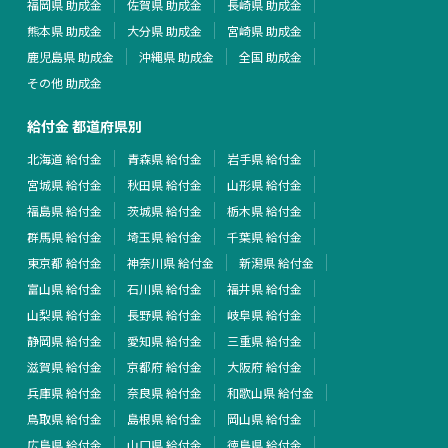
福岡県 助成金
佐賀県 助成金
長崎県 助成金
熊本県 助成金
大分県 助成金
宮崎県 助成金
鹿児島県 助成金
沖縄県 助成金
全国 助成金
その他 助成金
給付金 都道府県別
北海道 給付金
青森県 給付金
岩手県 給付金
宮城県 給付金
秋田県 給付金
山形県 給付金
福島県 給付金
茨城県 給付金
栃木県 給付金
群馬県 給付金
埼玉県 給付金
千葉県 給付金
東京都 給付金
神奈川県 給付金
新潟県 給付金
富山県 給付金
石川県 給付金
福井県 給付金
山梨県 給付金
長野県 給付金
岐阜県 給付金
静岡県 給付金
愛知県 給付金
三重県 給付金
滋賀県 給付金
京都府 給付金
大阪府 給付金
兵庫県 給付金
奈良県 給付金
和歌山県 給付金
鳥取県 給付金
島根県 給付金
岡山県 給付金
広島県 給付金
山口県 給付金
徳島県 給付金