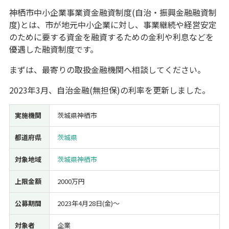
神栖市中小企業事業資金融資制度(自治・振興金融融資制
経営改善・経営強化
販路拡大
海外展開
設備投資
IT導入
度)とは、市が地元中小企業に対し、事業継続や経営安定
人材採用・雇用
人材育成・福利厚生
特許・知的財産
のために要する資金を融資するための金利や利息などを
起業・創業
事業承継
災害・被災者支援
コロナ関連
優遇した融資制度です。
環境・省エネ
テレワーク
まずは、最寄りの取扱金融機関へ相談してください。
2023年3月、自治金融(無担保)の利率を更新しました。
実施機関
茨城県神栖市
受付中のみ
都道府県
茨城県
対象地域
茨城県神栖市
上限金額
2000万円
検索
公募期間
2023年4月28日(金)〜
対象者
企業