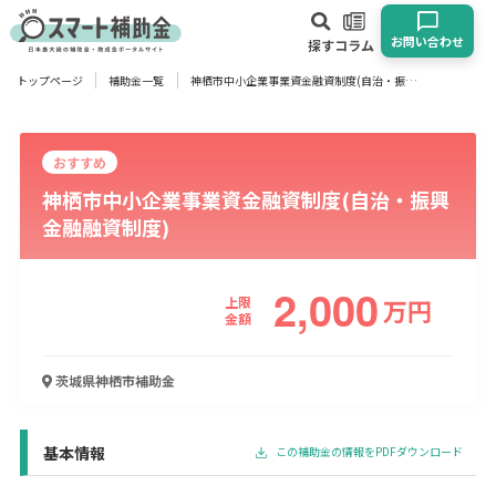
お問い合わせ
探す
コラム
トップページ
補助金一覧
神栖市中小企業事業資金融資制度(自治・振興金融融資制度)
対象
企業
団体
個人
その他
おすすめ
神栖市中小企業事業資金融資制度(自治・振興
エリア
金融融資制度)
2,000
上限
万
円
業種
金額
物流・運輸業
製造業
情報通信業
卸売･小売業
飲食業
茨城県神栖市
補助金
建設･不動産業
サービス業
医療･福祉
農業･林業
漁業
宿泊･旅館業
その他
基本情報
この補助金の情報をPDFダウンロード
使い道