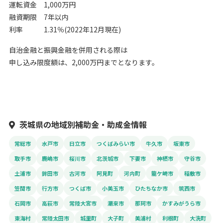
運転資金 1,000万円
融資期限 7年以内
利率 1.31％(2022年12月現在)
自治金融と振興金融を併用される際は
申し込み限度額は、2,000万円までとなります。
茨城県の地域別補助金・助成金情報
常総市
水戸市
日立市
つくばみらい市
牛久市
坂東市
取手市
鹿嶋市
桜川市
北茨城市
下妻市
神栖市
守谷市
土浦市
鉾田市
古河市
阿見町
河内町
龍ケ崎市
稲敷市
笠間市
行方市
つくば市
小美玉市
ひたちなか市
筑西市
石岡市
高萩市
常陸大宮市
潮来市
那珂市
かすみがうら市
東海村
常陸太田市
城里町
大子町
美浦村
利根町
大洗町