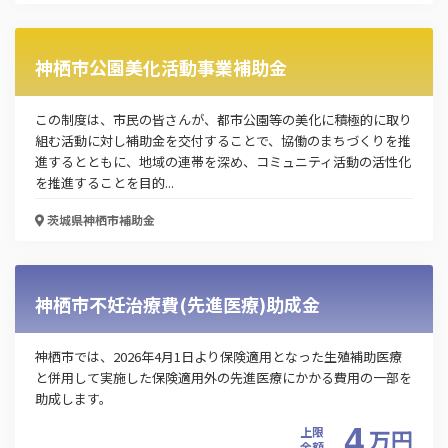
この補助金の情報をPDFダウンロード
神栖市中小企業事業資金融資制度(自治・振興金融
神栖市公園美化活動事業補助金
融資制度)
この制度は、市民の皆さんが、都市公園等の美化に積極的に取り
お名前
組む活動に対し補助金を交付することで、協働のまちづくりを推
進するとともに、地域の連帯を深め、コミュニティ活動の活性化
を推進することを目的...
会社名
茨城県神栖市
補助金
メールアドレス
神栖市不妊治療費(先進医療)助成金
神栖市では、2026年4月1日より保険適用となった生殖補助医療
と併用して実施した保険適用外の先進医療にかかる費用の一部を
電話番号
助成します。
4
上限
万
円
金額