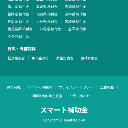
香川県 給付金
愛媛県 給付金
高知県 給付金
福岡県 給付金
佐賀県 給付金
長崎県 給付金
熊本県 給付金
大分県 給付金
宮崎県 給付金
鹿児島県 給付金
沖縄県 給付金
全国 給付金
その他 給付金
行政・外部団体
経済産業省
中小企業庁
厚生労働省
農林水産省
運営会社
サイト利用規約
プライバシーポリシー
広告掲載
消費者志向自主宣言
お問い合わせ
スマート補助金
Copyright © smart hojokin