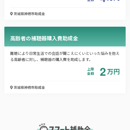
「PDF資料ダウンロード」ボタンを押下した時点
で本サービスの
利用規約
に同意したものとみなさ
茨城県神栖市
助成金
れます。
高齢者の補聴器購入費助成金
難聴により日常生活での会話が聞こえにくいといった悩みを抱え
る高齢者に対し、補聴器の購入費を助成します。
2
上限
万
円
金額
茨城県神栖市
助成金