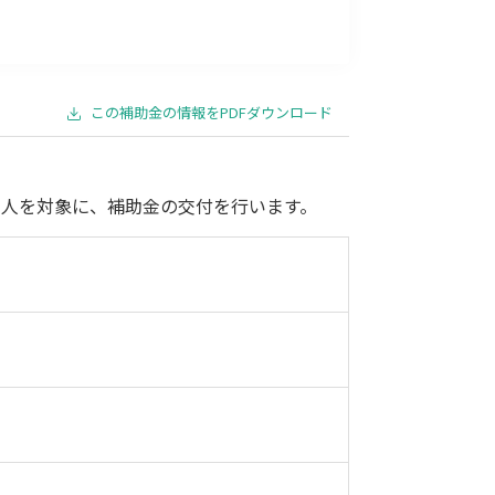
事業承継
災害・被災者支援
コロナ関連
環境・省エネ
この補助金の情報をPDFダウンロード
人を対象に、補助金の交付を行います。