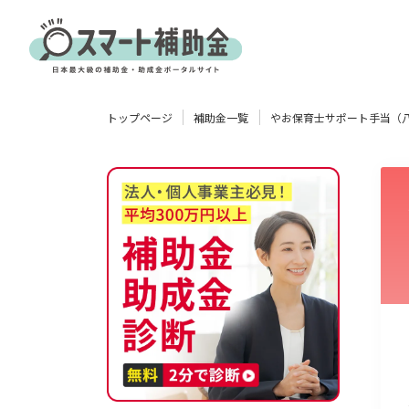
対象
トップページ
補助金一覧
やお保育士サポート手当（
企業
団体
個人
その他
エリア
業種
物流・運輸業
製造業
情報通信業
卸売･小売業
飲食業
使い道