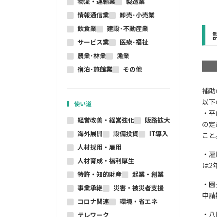
物流・運輸業
製造業
情報通信業
卸売･小売業
飲食業
建設･不動産業
サービス業
医療･福祉
農業･林業
漁業
宿泊･旅館業
その他
補助
以下
使い道
・平
経営改善・経営強化
販路拡大
の定
海外展開
設備投資
IT導入
こと
人材採用・雇用
・雇
人材育成・福利厚生
は2
特許・知的財産
起業・創業
・園
事業承継
災害・被災者支援
申請
コロナ関連
環境・省エネ
・八
テレワーク