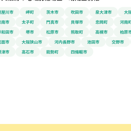
メールアドレス
寝屋川市
岬町
茨木市
吹田市
泉大津市
大
泉南市
太子町
門真市
貝塚市
忠岡町
河南
電話番号
岸和田市
堺市
松原市
熊取町
高槻市
柏原
箕面市
大阪狭山市
河内長野市
池田市
交野市
「PDF資料ダウンロ
摂津市
高石市
能勢町
四條畷市
で本サービスの
利用
されます。