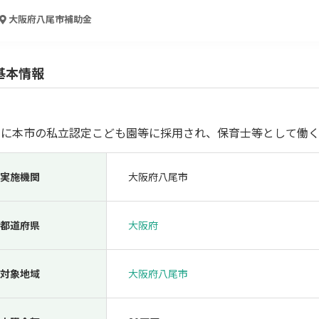
人材採用・雇用
人材育成・福利厚生
特許・知的財産
起業・創業
大阪府八尾市
補助金
基本情報
たに本市の私立認定こども園等に採用され、保育士等として働く
実施機関
大阪府八尾市
検索
都道府県
大阪府
対象地域
大阪府八尾市