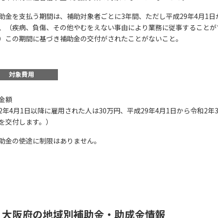
助金を支払う期間は、補助対象者ごとに3年間、ただし平成29年4月1日
、（疾病、負傷、その他やむをえない事由により業務に従事することが
）この期間に基づき補助金の交付がされたことがないこと。
この補助金の情
対象費用
やお保育士サポート
金額
業費補助金）
2年4月1日以降に雇用された人は30万円、平成29年4月1日から令和2年
を交付します。）
お名前
助金の使途に制限はありません。
会社名
大阪府の地域別補助金・助成金情報