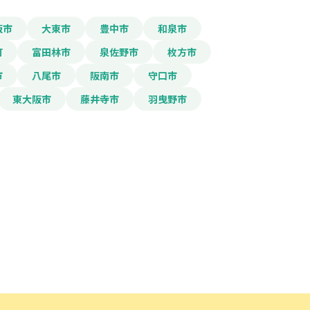
阪市
大東市
豊中市
和泉市
町
富田林市
泉佐野市
枚方市
市
八尾市
阪南市
守口市
東大阪市
藤井寺市
羽曳野市
ード」ボタンを押下した時点
規約
に同意したものとみな