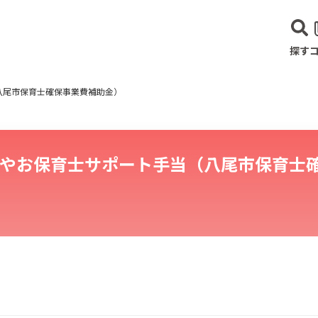
探す
八尾市保育士確保事業費補助金）
やお保育士サポート手当（八尾市保育士
建設･不動産業
サービス業
医療･福祉
農業･林業
漁業
宿泊･