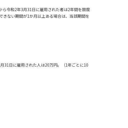
から令和2年3月31日に雇用された者は2年間を限度
できない期間が1か月以上ある場合は、当該期間を
報をPDFダウンロード
手当（八尾市保育士確保事
3月31日に雇用された人は20万円。（1年ごとに10