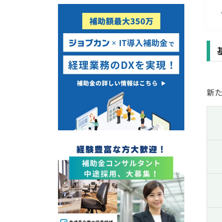
経営改善・経営強化
販路拡大
海外展開
設備投資
IT導入
テレワーク
新
受付中のみ