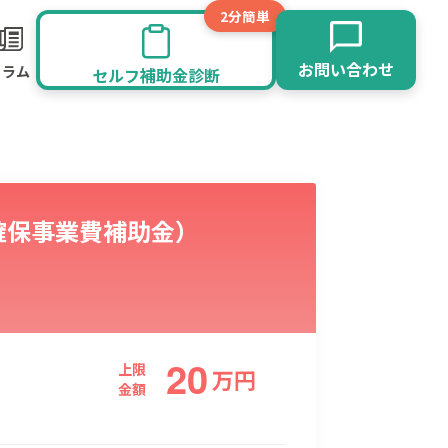
2分簡単
お問い合わせ
コラム
セルフ補助金診断
確保事業費補助金）
20
旅館業
その他
上限
万
円
金額