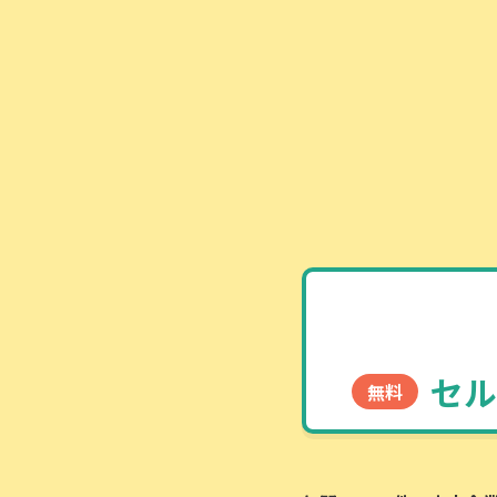
セル
無料