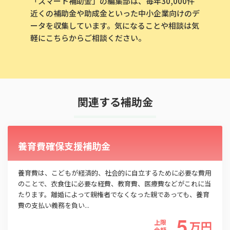
「スマート補助金」の編集部は、毎年30,000件
近くの補助金や助成金といった中小企業向けのデ
ータを収集しています。気になることや相談は気
軽にこちらからご相談ください。
この補助金の情報をPDFダウンロード
耐震改修補助制度
関連する補助金
お名前
養育費確保支援補助金
会社名
養育費は、こどもが経済的、社会的に自立するために必要な費用
のことで、衣食住に必要な経費、教育費、医療費などがこれに当
たります。離婚によって親権者でなくなった親であっても、養育
メールアドレス
費の支払い義務を負い...
5
上限
万
円
金額