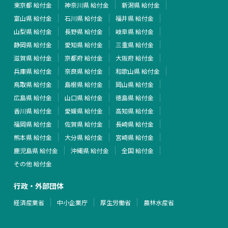
東京都 給付金
神奈川県 給付金
新潟県 給付金
富山県 給付金
石川県 給付金
福井県 給付金
山梨県 給付金
長野県 給付金
岐阜県 給付金
静岡県 給付金
愛知県 給付金
三重県 給付金
滋賀県 給付金
京都府 給付金
大阪府 給付金
兵庫県 給付金
奈良県 給付金
和歌山県 給付金
鳥取県 給付金
島根県 給付金
岡山県 給付金
広島県 給付金
山口県 給付金
徳島県 給付金
香川県 給付金
愛媛県 給付金
高知県 給付金
福岡県 給付金
佐賀県 給付金
長崎県 給付金
熊本県 給付金
大分県 給付金
宮崎県 給付金
鹿児島県 給付金
沖縄県 給付金
全国 給付金
その他 給付金
行政・外部団体
経済産業省
中小企業庁
厚生労働省
農林水産省