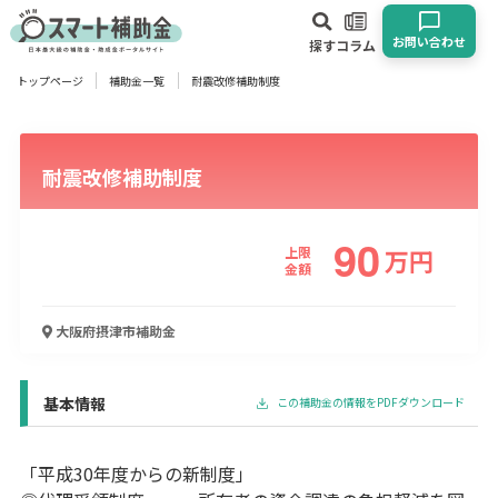
お問い合わせ
探す
コラム
トップページ
補助金一覧
耐震改修補助制度
対象
企業
団体
個人
その他
耐震改修補助制度
エリア
90
上限
万
円
金額
業種
大阪府摂津市
補助金
物流・運輸業
製造業
情報通信業
卸売･小売業
飲食業
建設･不動産業
サービス業
医療･福祉
農業･林業
漁業
基本情報
この補助金の情報をPDFダウンロード
宿泊･旅館業
その他
「平成30年度からの新制度」
使い道