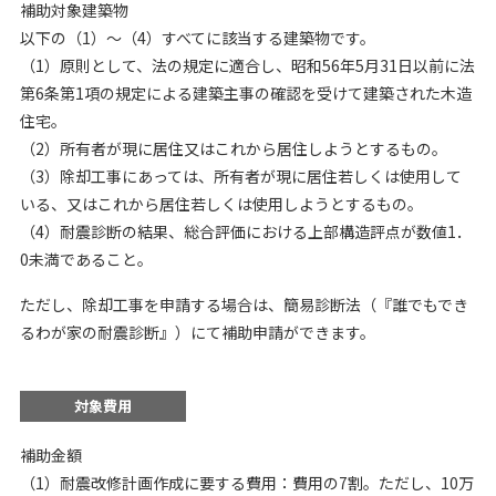
補助対象建築物
以下の（1）～（4）すべてに該当する建築物です。
（1）原則として、法の規定に適合し、昭和56年5月31日以前に法
第6条第1項の規定による建築主事の確認を受けて建築された木造
住宅。
（2）所有者が現に居住又はこれから居住しようとするもの。
（3）除却工事にあっては、所有者が現に居住若しくは使用して
いる、又はこれから居住若しくは使用しようとするもの。
（4）耐震診断の結果、総合評価における上部構造評点が数値1．
0未満であること。
ただし、除却工事を申請する場合は、簡易診断法（『誰でもでき
るわが家の耐震診断』）にて補助申請ができます。
対象費用
補助金額
（1）耐震改修計画作成に要する費用：費用の7割。ただし、10万