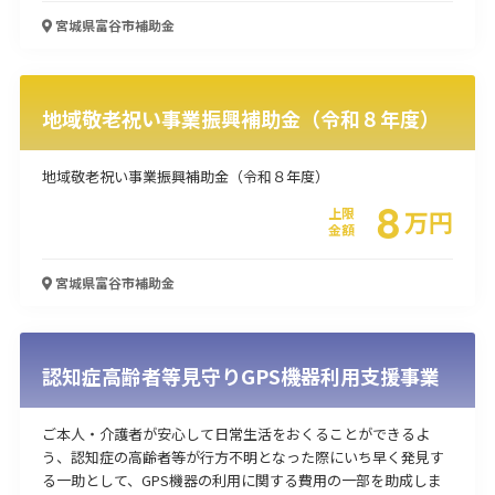
宮城県富谷市
補助金
使い道
経営改善・経営強化
販路拡大
海外展開
設備投資
IT導入
人材採用・雇用
人材育成・福利厚生
特許・知的財産
地域敬老祝い事業振興補助金（令和８年度）
起業・創業
事業承継
災害・被災者支援
コロナ関連
環境・省エネ
テレワーク
地域敬老祝い事業振興補助金（令和８年度）
8
上限
万
円
金額
宮城県富谷市
補助金
受付中のみ
認知症高齢者等見守りGPS機器利用支援事業
ご本人・介護者が安心して日常生活をおくることができるよ
検索
う、認知症の高齢者等が行方不明となった際にいち早く発見す
る一助として、GPS機器の利用に関する費用の一部を助成しま