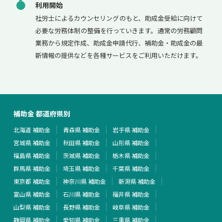
利用開始
社労士によるカウンセリングのもと、助成金受給に向けて
必要な労務体制の整備を行っていきます。通常の労務顧問
業務から規定作成、助成金申請代行、補助金・助成金の最
新情報の提供などを各種サービスをご利用いただけます。
補助金 都道府県別
北海道 補助金
青森県 補助金
岩手県 補助金
宮城県 補助金
秋田県 補助金
山形県 補助金
福島県 補助金
茨城県 補助金
栃木県 補助金
群馬県 補助金
埼玉県 補助金
千葉県 補助金
東京都 補助金
神奈川県 補助金
新潟県 補助金
富山県 補助金
石川県 補助金
福井県 補助金
山梨県 補助金
長野県 補助金
岐阜県 補助金
静岡県 補助金
愛知県 補助金
三重県 補助金