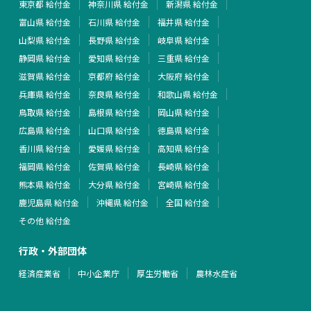
東京都 給付金
神奈川県 給付金
新潟県 給付金
富山県 給付金
石川県 給付金
福井県 給付金
山梨県 給付金
長野県 給付金
岐阜県 給付金
静岡県 給付金
愛知県 給付金
三重県 給付金
滋賀県 給付金
京都府 給付金
大阪府 給付金
兵庫県 給付金
奈良県 給付金
和歌山県 給付金
鳥取県 給付金
島根県 給付金
岡山県 給付金
広島県 給付金
山口県 給付金
徳島県 給付金
香川県 給付金
愛媛県 給付金
高知県 給付金
福岡県 給付金
佐賀県 給付金
長崎県 給付金
熊本県 給付金
大分県 給付金
宮崎県 給付金
鹿児島県 給付金
沖縄県 給付金
全国 給付金
その他 給付金
行政・外部団体
経済産業省
中小企業庁
厚生労働省
農林水産省