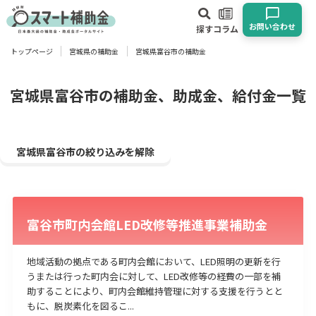
お問い合わせ
探す
コラム
トップページ
宮城県の補助金
宮城県富谷市の補助金
対象
企業
団体
個人
その他
宮城県富谷市の補助金、助成金、給付金一覧
エリア
宮城県富谷市の絞り込みを解除
富谷市町内会館LED改修等推進事業補助金
業種
物流・運輸業
製造業
情報通信業
卸売･小売業
飲食業
地域活動の拠点である町内会館において、LED照明の更新を行
建設･不動産業
サービス業
医療･福祉
農業･林業
漁業
うまたは行った町内会に対して、LED改修等の経費の一部を補
助することにより、町内会館維持管理に対する支援を行うとと
宿泊･旅館業
その他
もに、脱炭素化を図るこ...