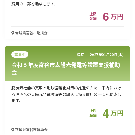
費用の一部を助成します。
6
上限
万
円
金額
宮城県富谷市
助成金
募集中
締切 ：
2027年01月20日(水)
令和８年度富谷市太陽光発電等設置支援補助
金
脱炭素社会の実現と地球温暖化対策の推進のため、市内におけ
る住宅への太陽光発電設備等の導入に係る費用の一部を助成し
ます。
4
上限
万
円
金額
宮城県富谷市
補助金