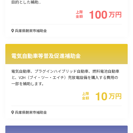
目的とした補助...
100
使い道
上限
万
円
金額
経営改善・経営強化
販路拡大
海外展開
設備投資
IT導入
人材採用・雇用
人材育成・福利厚生
特許・知的財産
兵庫県朝来市
補助金
起業・創業
事業承継
災害・被災者支援
コロナ関連
環境・省エネ
テレワーク
電気自動車等普及促進補助金
電気自動車、プラグインハイブリッド自動車、燃料電池自動車
と、V2H（ブイ・ツー・エイチ）充放電設備を購入する費用の
一部を補助​します。
受付中のみ
10
上限
万
円
金額
兵庫県朝来市
補助金
検索