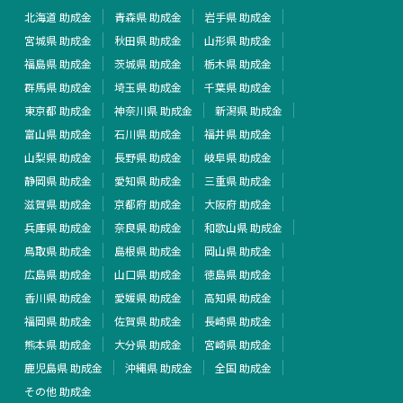
北海道 助成金
青森県 助成金
岩手県 助成金
宮城県 助成金
秋田県 助成金
山形県 助成金
福島県 助成金
茨城県 助成金
栃木県 助成金
群馬県 助成金
埼玉県 助成金
千葉県 助成金
東京都 助成金
神奈川県 助成金
新潟県 助成金
富山県 助成金
石川県 助成金
福井県 助成金
山梨県 助成金
長野県 助成金
岐阜県 助成金
静岡県 助成金
愛知県 助成金
三重県 助成金
滋賀県 助成金
京都府 助成金
大阪府 助成金
兵庫県 助成金
奈良県 助成金
和歌山県 助成金
鳥取県 助成金
島根県 助成金
岡山県 助成金
広島県 助成金
山口県 助成金
徳島県 助成金
香川県 助成金
愛媛県 助成金
高知県 助成金
福岡県 助成金
佐賀県 助成金
長崎県 助成金
熊本県 助成金
大分県 助成金
宮崎県 助成金
鹿児島県 助成金
沖縄県 助成金
全国 助成金
その他 助成金