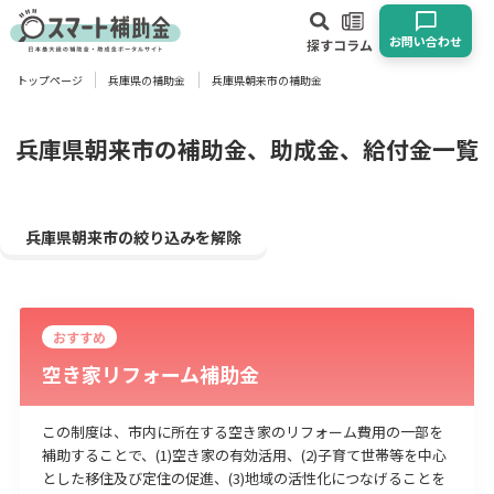
お問い合わせ
探す
コラム
トップページ
兵庫県の補助金
兵庫県朝来市の補助金
対象
企業
団体
個人
その他
兵庫県朝来市の補助金、助成金、給付金一覧
エリア
兵庫県朝来市の絞り込みを解除
おすすめ
業種
空き家リフォーム補助金
物流・運輸業
製造業
情報通信業
卸売･小売業
飲食業
建設･不動産業
サービス業
医療･福祉
農業･林業
漁業
この制度は、市内に所在する空き家のリフォーム費用の一部を
補助することで、(1)空き家の有効活用、(2)子育て世帯等を中心
宿泊･旅館業
その他
とした移住及び定住の促進、(3)地域の活性化につなげることを