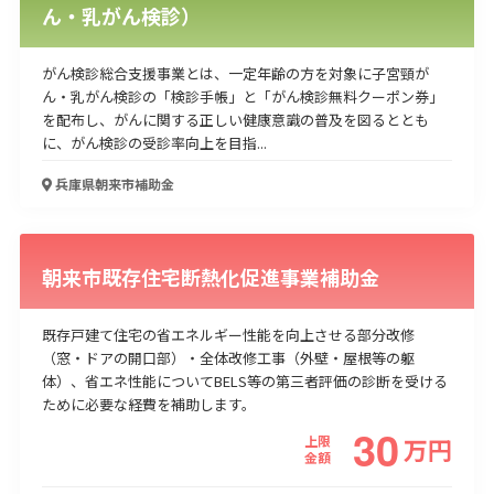
ん・乳がん検診）
がん検診総合支援事業とは、一定年齢の方を対象に子宮頸が
ん・乳がん検診の「検診手帳」と「がん検診無料クーポン券」
を配布し、がんに関する正しい健康意識の普及を図るととも
に、がん検診の受診率向上を目指...
兵庫県朝来市
補助金
朝来市既存住宅断熱化促進事業補助金
既存戸建て住宅の省エネルギー性能を向上させる部分改修
（窓・ドアの開口部）・全体改修工事（外壁・屋根等の躯
体）、省エネ性能についてBELS等の第三者評価の診断を受ける
ために必要な経費を補助します。
30
上限
万
円
金額