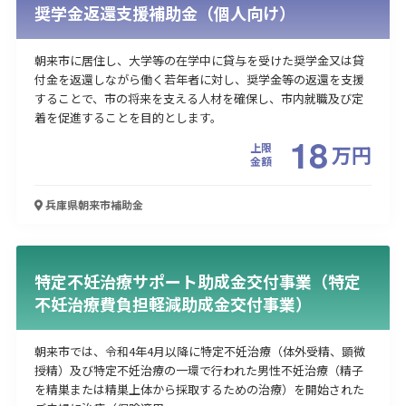
奨学金返還支援補助金（個人向け）
朝来市に居住し、大学等の在学中に貸与を受けた奨学金又は貸
付金を返還しながら働く若年者に対し、奨学金等の返還を支援
することで、市の将来を支える人材を確保し、市内就職及び定
着を促進することを目的とします。
18
上限
万
円
金額
兵庫県朝来市
補助金
特定不妊治療サポート助成金交付事業（特定
不妊治療費負担軽減助成金交付事業）
朝来市では、令和4年4月以降に特定不妊治療（体外受精、顕微
授精）及び特定不妊治療の一環で行われた男性不妊治療（精子
を精巣または精巣上体から採取するための治療）を開始された