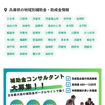
兵庫県の地域別補助金・助成金情報
三木市
三田市
丹波市
丹波篠山市
伊丹市
佐用町
加古川市
加東市
加西市
南あわじ市
多可町
太子町
姫路市
宍粟市
宝塚市
小野市
尼崎市
川西市
たつの市
市川町
播磨町
新温泉町
明石市
洲本市
淡路市
相生市
神戸市
神河町
福崎町
稲美町
芦屋市
西宮市
西脇市
豊岡市
赤穂市
養父市
高砂市