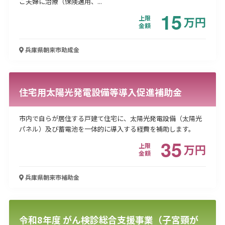
ご夫婦に治療（保険適用、...
15
上限
万
円
金額
兵庫県朝来市
助成金
住宅用太陽光発電設備等導入促進補助金
市内で自らが居住する戸建て住宅に、太陽光発電設備（太陽光
パネル）及び蓄電池を一体的に導入する経費を補助します。
35
上限
万
円
金額
兵庫県朝来市
補助金
令和8年度 がん検診総合支援事業（子宮頸が