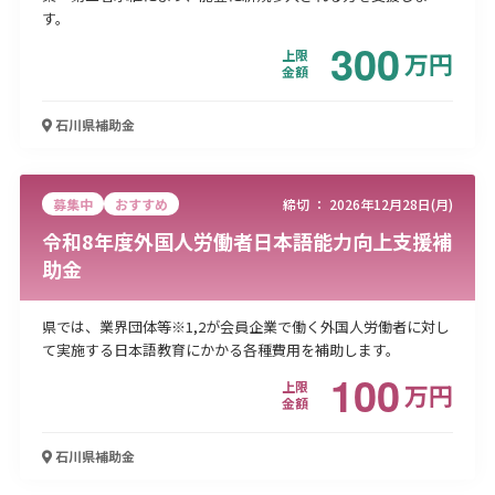
す。
300
上限
万
円
金額
石川県
補助金
募集中
おすすめ
締切 ：
2026年12月28日(月)
令和8年度外国人労働者日本語能力向上支援補
助金
県では、業界団体等※1,2が会員企業で働く外国人労働者に対し
て実施する日本語教育にかかる各種費用を補助します。
100
上限
万
円
金額
石川県
補助金