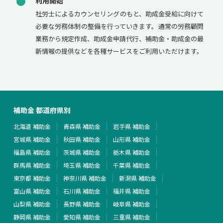
利用開始
社労士によるカウンセリングのもと、助成金受給に向けて
必要な労務体制の整備を行っていきます。通常の労務顧問
業務から規定作成、助成金申請代行、補助金・助成金の最
新情報の提供などを各種サービスをご利用いただけます。
補助金 都道府県別
北海道 補助金
青森県 補助金
岩手県 補助金
宮城県 補助金
秋田県 補助金
山形県 補助金
福島県 補助金
茨城県 補助金
栃木県 補助金
群馬県 補助金
埼玉県 補助金
千葉県 補助金
東京都 補助金
神奈川県 補助金
新潟県 補助金
富山県 補助金
石川県 補助金
福井県 補助金
山梨県 補助金
長野県 補助金
岐阜県 補助金
静岡県 補助金
愛知県 補助金
三重県 補助金