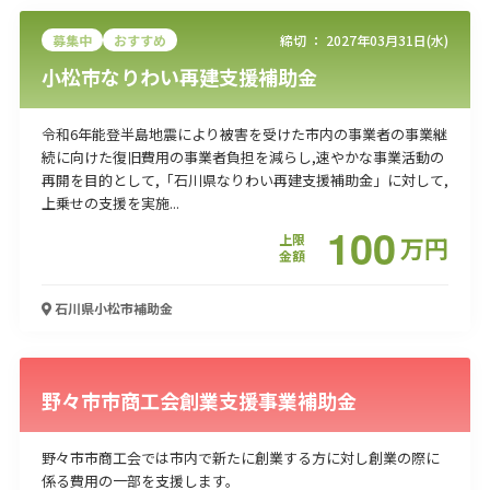
募集中
おすすめ
締切 ：
2027年03月31日(水)
小松市なりわい再建支援補助金
令和6年能登半島地震により被害を受けた市内の事業者の事業継
続に向けた復旧費用の事業者負担を減らし,速やかな事業活動の
再開を目的として,「石川県なりわい再建支援補助金」に対して,
上乗せの支援を実施...
100
上限
万
円
金額
石川県小松市
補助金
野々市市商工会創業支援事業補助金
野々市市商工会では市内で新たに創業する方に対し創業の際に
係る費用の一部を支援します。