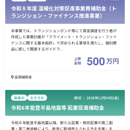
令和８年度 温暖化対策促進事業費補助金（ト
ランジション・ファイナンス推進事業）
本事業では、トランジションボンド等にて資金調達を行う者が
作成した事業計画が「クライメート・トランジション・ファイ
ナンスに関する基本指針」で求められる事項を満たし、個別商
品に即して関連するガイドラ...
500
上限
万
円
金額
全国
補助金
募集中
おすすめ
締切 ：
2026年12月04日(金)
令和6年能登半島地震等 起業促進補助金
​令和６年能登半島地震以降、新たな起業・既存起業の第二創
業・第三者承継により、能登に新規参入される方を支援しま