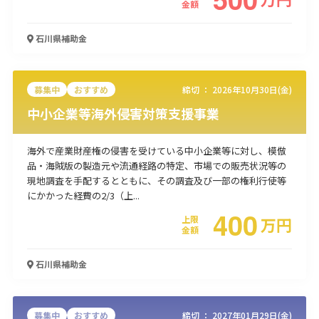
金額
使い道
石川県
補助金
経営改善・経営強化
販路拡大
海外展開
設備投資
IT導入
人材採用・雇用
人材育成・福利厚生
特許・知的財産
起業・創業
事業承継
災害・被災者支援
コロナ関連
募集中
おすすめ
締切 ：
2026年10月30日(金)
環境・省エネ
テレワーク
中小企業等海外侵害対策支援事業
海外で産業財産権の侵害を受けている中小企業等に対し、模倣
品・海賊版の製造元や流通経路の特定、市場での販売状況等の
現地調査を手配するとともに、その調査及び一部の権利行使等
にかかった経費の2/3（上...
400
受付中のみ
上限
万
円
金額
石川県
補助金
検索
募集中
おすすめ
締切 ：
2027年01月29日(金)