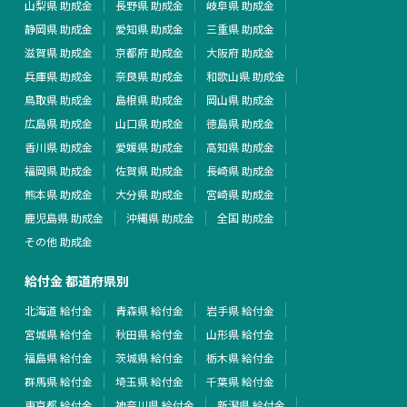
山梨県 助成金
長野県 助成金
岐阜県 助成金
静岡県 助成金
愛知県 助成金
三重県 助成金
滋賀県 助成金
京都府 助成金
大阪府 助成金
兵庫県 助成金
奈良県 助成金
和歌山県 助成金
鳥取県 助成金
島根県 助成金
岡山県 助成金
広島県 助成金
山口県 助成金
徳島県 助成金
香川県 助成金
愛媛県 助成金
高知県 助成金
福岡県 助成金
佐賀県 助成金
長崎県 助成金
熊本県 助成金
大分県 助成金
宮崎県 助成金
鹿児島県 助成金
沖縄県 助成金
全国 助成金
その他 助成金
給付金 都道府県別
北海道 給付金
青森県 給付金
岩手県 給付金
宮城県 給付金
秋田県 給付金
山形県 給付金
福島県 給付金
茨城県 給付金
栃木県 給付金
群馬県 給付金
埼玉県 給付金
千葉県 給付金
東京都 給付金
神奈川県 給付金
新潟県 給付金