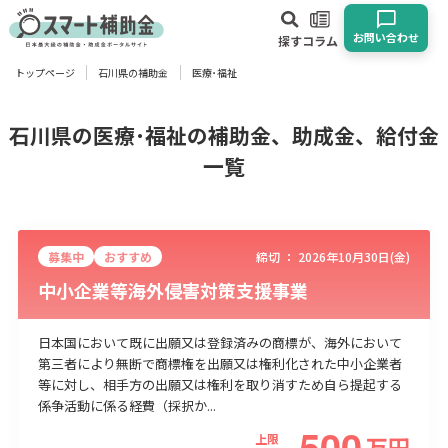
お問い合わせ
探す
コラム
トップページ
石川県の補助金
医療･福祉
対象
企業
団体
個人
その他
石川県の医療･福祉の補助金、助成金、給付金
一覧
エリア
募集中
おすすめ
締切 ：
2026年10月30日(金)
中小企業等海外侵害対策支援事業
業種
日本国において既に出願又は登録済みの商標が、海外において
物流・運輸業
製造業
情報通信業
卸売･小売業
飲食業
第三者により無断で商標権を出願又は権利化された中小企業者
等に対し、相手方の出願又は権利を取り消すため自ら提起する
建設･不動産業
サービス業
医療･福祉
農業･林業
漁業
係争活動に係る経費（採択か...
宿泊･旅館業
その他
500
上限
万
円