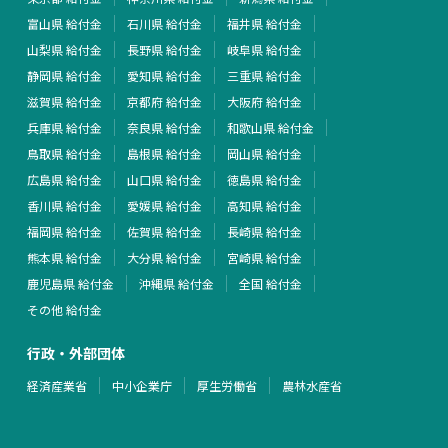
富山県 給付金
石川県 給付金
福井県 給付金
山梨県 給付金
長野県 給付金
岐阜県 給付金
静岡県 給付金
愛知県 給付金
三重県 給付金
滋賀県 給付金
京都府 給付金
大阪府 給付金
兵庫県 給付金
奈良県 給付金
和歌山県 給付金
鳥取県 給付金
島根県 給付金
岡山県 給付金
広島県 給付金
山口県 給付金
徳島県 給付金
香川県 給付金
愛媛県 給付金
高知県 給付金
福岡県 給付金
佐賀県 給付金
長崎県 給付金
熊本県 給付金
大分県 給付金
宮崎県 給付金
鹿児島県 給付金
沖縄県 給付金
全国 給付金
その他 給付金
行政・外部団体
経済産業省
中小企業庁
厚生労働省
農林水産省