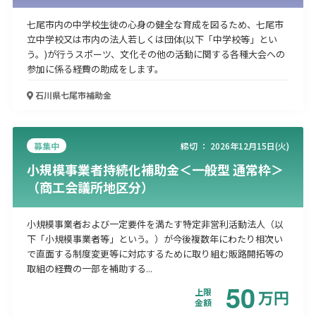
七尾市内の中学校生徒の心身の健全な育成を図るため、七尾市
立中学校又は市内の法人若しくは団体(以下「中学校等」とい
う。)が行うスポーツ、文化その他の活動に関する各種大会への
参加に係る経費の助成をします。
石川県七尾市
補助金
募集中
締切 ：
2026年12月15日(火)
小規模事業者持続化補助金＜一般型 通常枠＞
（商工会議所地区分）
小規模事業者および一定要件を満たす特定非営利活動法人（以
下「小規模事業者等」という。）が今後複数年にわたり相次い
で直面する制度変更等に対応するために取り組む販路開拓等の
取組の経費の一部を補助する...
50
上限
万
円
金額