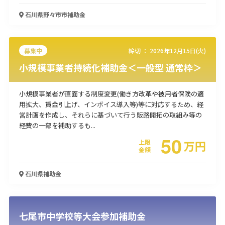
石川県野々市市
補助金
募集中
締切 ：
2026年12月15日(火)
小規模事業者持続化補助金＜一般型 通常枠＞
小規模事業者が直面する制度変更(働き方改革や被用者保険の適
用拡大、賃金引上げ、インボイス導入等)等に対応するため、経
営計画を作成し、それらに基づいて行う販路開拓の取組み等の
経費の一部を補助するも...
50
上限
万
円
金額
石川県
補助金
七尾市中学校等大会参加補助金