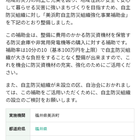
して暮らせる災害に強いまちづくりを目指すため、自主
経営改善・経営強化
販路拡大
海外展開
設備投資
IT導入
防災組織に対し「美浜町自主防災組織強化事業補助金」
人材採用・雇用
人材育成・福利厚生
特許・知的財産
を下記のとおり整備しました。
起業・創業
事業承継
災害・被災者支援
コロナ関連
この補助金は、整備に費用のかかる防災資機材を保管す
環境・省エネ
テレワーク
る防災倉庫や非常用発電機等の購入に対する補助です。
補助率は10分の10（基本100万円を上限）で自主防災組
織が大きな負担をすることなく整備が出来ますので、こ
れを機会に防災資機材の充実、強化のためにご活用くだ
さい。
受付中のみ
また、自主防災組織が未設立の区、自治会におかれまし
ては、この補助をご活用いただくために、自主防災組織
の設立のご検討をお願いします。
検索
実施機関
福井県美浜町
都道府県
福井県