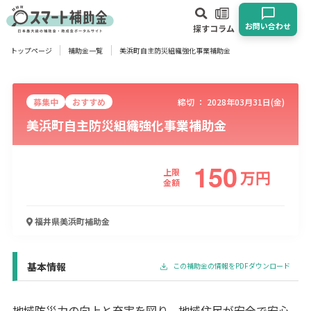
お問い合わせ
探す
コラム
トップページ
補助金一覧
美浜町自主防災組織強化事業補助金
対象
企業
団体
個人
その他
募集中
おすすめ
締切 ：
2028年03月31日(金)
美浜町自主防災組織強化事業補助金
エリア
150
上限
万
円
金額
業種
福井県美浜町
補助金
物流・運輸業
製造業
情報通信業
卸売･小売業
飲食業
建設･不動産業
サービス業
医療･福祉
農業･林業
漁業
宿泊･旅館業
その他
基本情報
この補助金の情報をPDFダウンロード
使い道
地域防災力の向上と充実を図り、地域住民が安全で安心