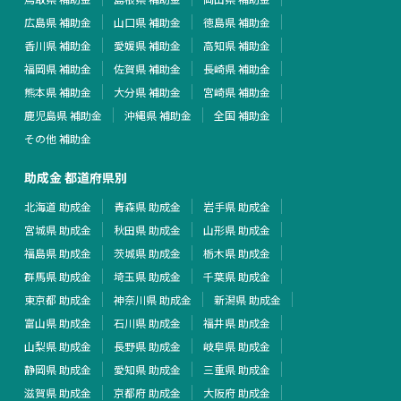
広島県 補助金
山口県 補助金
徳島県 補助金
香川県 補助金
愛媛県 補助金
高知県 補助金
福岡県 補助金
佐賀県 補助金
長崎県 補助金
熊本県 補助金
大分県 補助金
宮崎県 補助金
鹿児島県 補助金
沖縄県 補助金
全国 補助金
その他 補助金
助成金 都道府県別
北海道 助成金
青森県 助成金
岩手県 助成金
宮城県 助成金
秋田県 助成金
山形県 助成金
福島県 助成金
茨城県 助成金
栃木県 助成金
群馬県 助成金
埼玉県 助成金
千葉県 助成金
東京都 助成金
神奈川県 助成金
新潟県 助成金
富山県 助成金
石川県 助成金
福井県 助成金
山梨県 助成金
長野県 助成金
岐阜県 助成金
静岡県 助成金
愛知県 助成金
三重県 助成金
滋賀県 助成金
京都府 助成金
大阪府 助成金