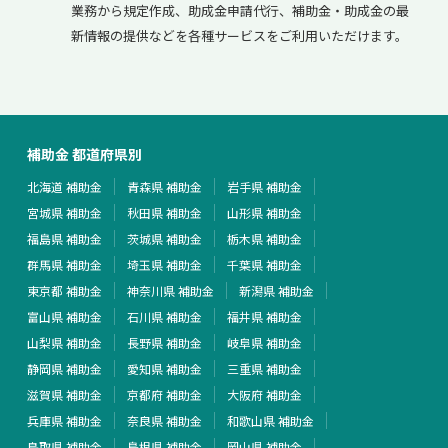
業務から規定作成、助成金申請代行、補助金・助成金の最
新情報の提供などを各種サービスをご利用いただけます。
補助金 都道府県別
北海道 補助金
青森県 補助金
岩手県 補助金
宮城県 補助金
秋田県 補助金
山形県 補助金
福島県 補助金
茨城県 補助金
栃木県 補助金
群馬県 補助金
埼玉県 補助金
千葉県 補助金
東京都 補助金
神奈川県 補助金
新潟県 補助金
富山県 補助金
石川県 補助金
福井県 補助金
山梨県 補助金
長野県 補助金
岐阜県 補助金
静岡県 補助金
愛知県 補助金
三重県 補助金
滋賀県 補助金
京都府 補助金
大阪府 補助金
兵庫県 補助金
奈良県 補助金
和歌山県 補助金
鳥取県 補助金
島根県 補助金
岡山県 補助金