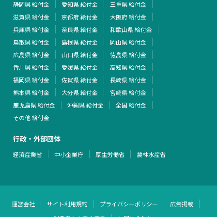
静岡県 給付金
愛知県 給付金
三重県 給付金
滋賀県 給付金
京都府 給付金
大阪府 給付金
兵庫県 給付金
奈良県 給付金
和歌山県 給付金
鳥取県 給付金
島根県 給付金
岡山県 給付金
広島県 給付金
山口県 給付金
徳島県 給付金
香川県 給付金
愛媛県 給付金
高知県 給付金
福岡県 給付金
佐賀県 給付金
長崎県 給付金
熊本県 給付金
大分県 給付金
宮崎県 給付金
鹿児島県 給付金
沖縄県 給付金
全国 給付金
その他 給付金
行政・外部団体
経済産業省
中小企業庁
厚生労働省
農林水産省
運営会社
サイト利用規約
プライバシーポリシー
広告掲載