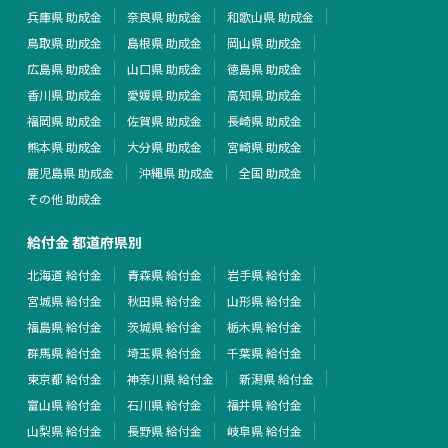
兵庫県 助成金
奈良県 助成金
和歌山県 助成金
鳥取県 助成金
島根県 助成金
岡山県 助成金
広島県 助成金
山口県 助成金
徳島県 助成金
香川県 助成金
愛媛県 助成金
高知県 助成金
福岡県 助成金
佐賀県 助成金
長崎県 助成金
熊本県 助成金
大分県 助成金
宮崎県 助成金
鹿児島県 助成金
沖縄県 助成金
全国 助成金
その他 助成金
給付金 都道府県別
北海道 給付金
青森県 給付金
岩手県 給付金
宮城県 給付金
秋田県 給付金
山形県 給付金
福島県 給付金
茨城県 給付金
栃木県 給付金
群馬県 給付金
埼玉県 給付金
千葉県 給付金
東京都 給付金
神奈川県 給付金
新潟県 給付金
富山県 給付金
石川県 給付金
福井県 給付金
山梨県 給付金
長野県 給付金
岐阜県 給付金