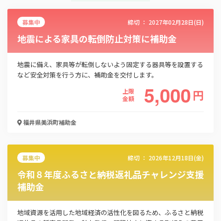
募集中
締切 ：
2027年02月28日(日)
地震による家具の転倒防止対策に補助金
地震に備え、家具等が転倒しないよう固定する器具等を設置する
など安全対策を行う方に、補助金を交付します。
5,000
上限
円
金額
福井県美浜町
補助金
この補助金の情報をPDFダウンロード
募集中
締切 ：
2026年12月18日(金)
美浜町自主防災組織強化事業補助金
令和８年度ふるさと納税返礼品チャレンジ支援
補助金
お名前
地域資源を活用した地域経済の活性化を図るため、ふるさと納税