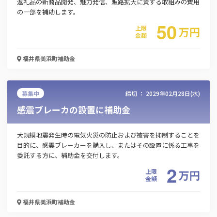
返礼品の新商品開発、魅力発信、販路拡大に資する取組みの費用
の一部を補助します。
会社名
50
上限
万
円
金額
福井県美浜町
補助金
メールアドレス
募集中
締切 ：
2029年02月28日(水)
電話番号
感震ブレーカの設置に補助金
大規模地震発生時の電気火災の防止および被害を抑制することを
「PDF資料ダウンロード」ボタンを押下した時点
目的に、感震ブレーカーを購入し、またはその設置に係る工事を
で本サービスの
利用規約
に同意したものとみなさ
委託する方に、補助金を交付します。
れます。
2
上限
万
円
金額
福井県美浜町
補助金