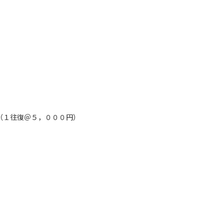
ード」ボタンを押下した時点
規約
に同意したものとみな
（１往復＠５，０００円）