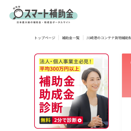
対象
トップページ
補助金一覧
川崎港のコンテナ貨物補助
企業
団体
個人
その他
エリア
業種
物流・運輸業
製造業
情報通信業
卸売･小売業
飲食業
使い道