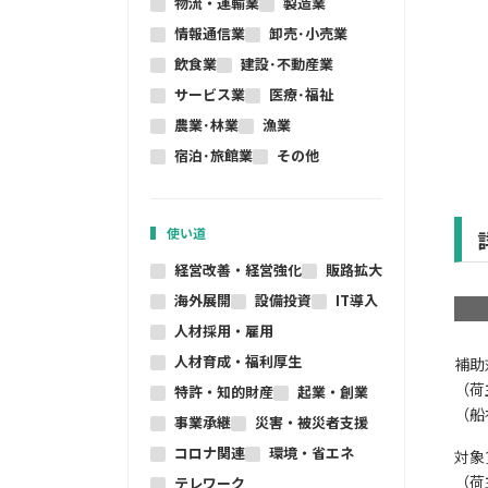
物流・運輸業
製造業
情報通信業
卸売･小売業
飲食業
建設･不動産業
サービス業
医療･福祉
農業･林業
漁業
宿泊･旅館業
その他
使い道
経営改善・経営強化
販路拡大
海外展開
設備投資
IT導入
人材採用・雇用
人材育成・福利厚生
補助
（荷
特許・知的財産
起業・創業
（船
事業承継
災害・被災者支援
コロナ関連
環境・省エネ
対象
（荷
テレワーク