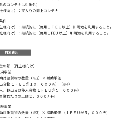
みのコンテナは対象外）
社様向け）：実入りの海上コンテナ
条件
主様向け）：継続的に（毎月１ＦＥＵ以上）川崎港を利用すること。
社様向け）：継続的に（毎月１FEU 以上）川崎港を利用すること。
この補助金の情
対象費用
川崎港のコンテナ貨
金の額 （荷主様向け）
お名前
)新規事業
対象貨物の数量（※3）× 補助単価
出貨物 １ＦＥＵ＠１０，０００円）（※4）
入、移出又は移入貨物 １ＦＥＵ＠５，０００円）
会社名
業あたりの上限２，０００万円
)継続事業
対象貨物の数量（※3）× 補助単価 （１ＦＥＵ＠５，０００円）
メールアドレス