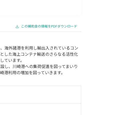
事業承継
災害・被災者支援
コロナ関連
環境・省エネ
この補助金の情報をPDFダウンロード
は、海外諸港を利用し輸出入されているコン
点とした海上コンテナ輸送のさらなる活性化
しています。
設し、川崎港への集荷促進を図ってまいり
崎港利用の増加を図っていきます。