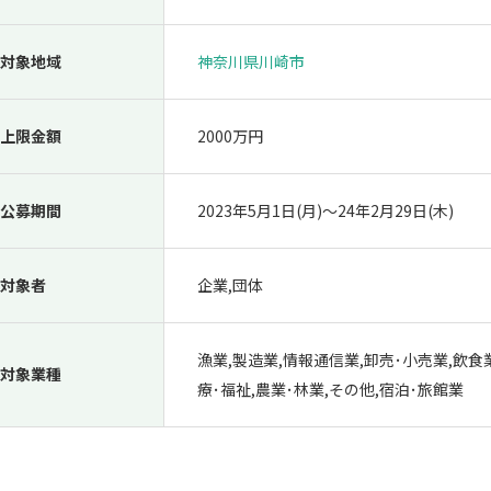
対象地域
神奈川県川崎市
上限金額
2000万円
公募期間
2023年5月1日(月)〜24年2月29日(木)
対象者
企業,団体
漁業,製造業,情報通信業,卸売･小売業,飲食
対象業種
療･福祉,農業･林業,その他,宿泊･旅館業