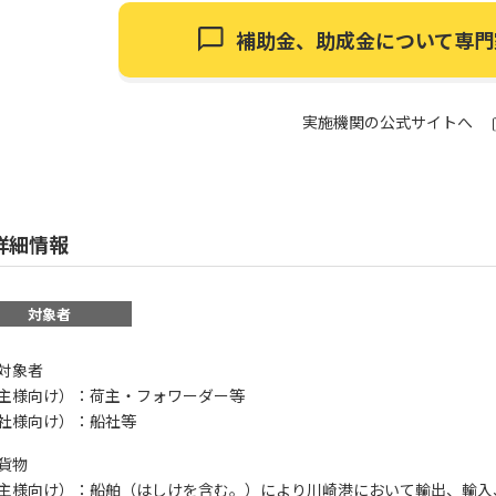
補助金、助成金について
専門
実施機関の公式サイトへ
詳細情報
対象者
対象者
主様向け）：荷主・フォワーダー等
社様向け）：船社等
貨物
主様向け）：船舶（はしけを含む。）により川崎港において輸出、輸入