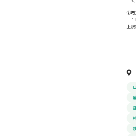
＜２
③増
１FE
上限