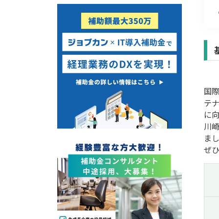
経営改善・経営強化
販路拡大
海外展開
設備投資
IT導入
テレワーク
国
受付中のみ
テ
に
川
ま
ぜ