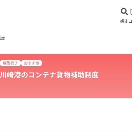
探す
制度
募集終了
おすすめ
川崎港のコンテナ貨物補助制度
建設･不動産業
サービス業
医療･福祉
農業･林業
漁業
宿泊･