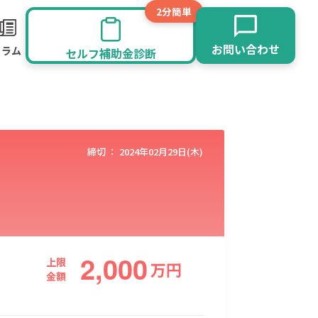
2分簡単
お問い合わせ
コラム
セルフ補助金診断
締切 ：
2024年02月29日(木)
2,000
旅館業
その他
上限
万
円
金額