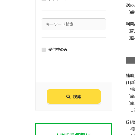
送の
（船
利用
（荷
（船
受付中のみ
補助
(1
補助
（輸
検索
（輸
１事
(2
補助
LINEで気軽に