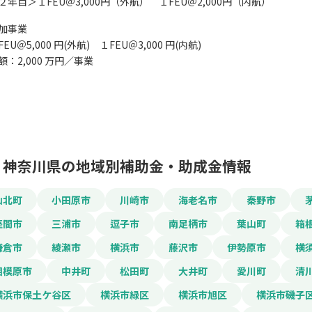
年目＞１FEU＠3,000円（外航） １FEU＠2,000円（内航）
加事業
U＠5,000 円(外航) １FEU＠3,000 円(内航)
額：2,000 万円／事業
神奈川県の地域別補助金・助成金情報
山北町
小田原市
川崎市
海老名市
秦野市
座間市
三浦市
逗子市
南足柄市
葉山町
箱
鎌倉市
綾瀬市
横浜市
藤沢市
伊勢原市
横
相模原市
中井町
松田町
大井町
愛川町
清
横浜市保土ケ谷区
横浜市緑区
横浜市旭区
横浜市磯子