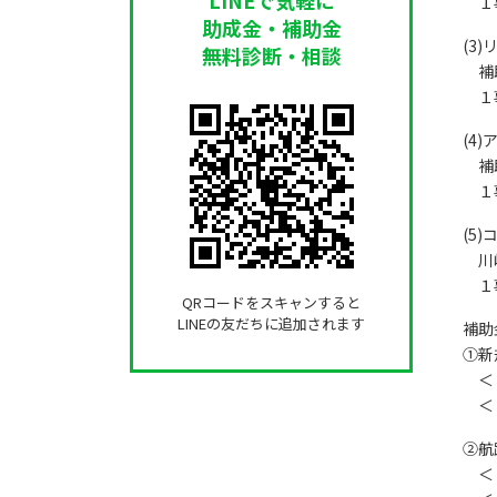
１事
助成金・補助金
(3
無料診断・相談
補助
１事
(4
補助
１事
(5
川崎
１事
QRコードをスキャンすると
LINEの友だちに追加されます
補助
①新
＜１
＜２
②航
＜１