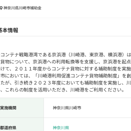
人材採用・雇用
人材育成・福利厚生
特許・知的財産
起業・創業
神奈川県川崎市
補助金
基本情報
際コンテナ戦略港湾である京浜港（川崎港、東京港、横浜港）
ナ貨物について、京浜港への利用転換等を支援し、京浜港を起
向けて、２０１１年度からコンテナ貨物に対する補助制度を実施
崎市においては、「川崎港利用促進コンテナ貨物補助制度」を創
したが、引き続き２０２３年度においても補助制度を実施し、川
検索
ひ、これらの制度を活用いただき、川崎港をご利用ください。
実施機関
神奈川県川崎市
都道府県
神奈川県