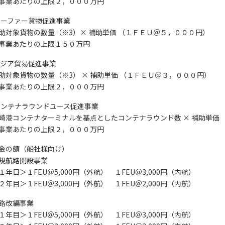
業あたりの上限２，０００万円
)リーファー貨物促進事業
対象貨物の数量（※3）× 補助単価 （１ＦＥＵ＠５，０００円）
電話番号
業あたりの上限１５０万円
)アジア貿易促進事業
対象貨物の数量（※3） × 補助単価 （１ＦＥＵ＠３，０００円）
「PDF資料ダウンロ
業あたりの上限２，０００万円
で本サービスの
利用
されます。
)コンテナラウンドユース促進事業
港コンテナターミナルを基点としたコンテナラウンド数 × 補助単価 
業あたりの上限２，０００万円
金の額（船社様向け）
規航路開設事業
年目＞１FEU＠5,000円（外航） １FEU＠3,000円（内航）
年目＞１FEU＠3,000円（外航） １FEU＠2,000円（内航）
路改編事業
年目＞１FEU＠5,000円（外航） １FEU＠3,000円（内航）