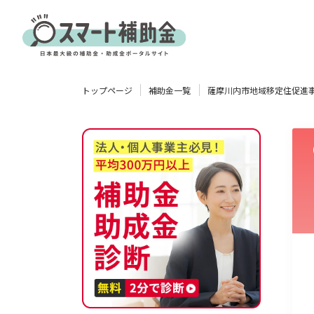
対象
トップページ
補助金一覧
薩摩川内市地域移定住促進
企業
団体
個人
その他
エリア
業種
物流・運輸業
製造業
情報通信業
卸売･小売業
飲食業
使い道