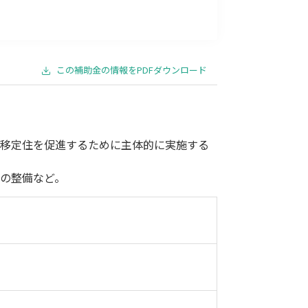
事業承継
災害・被災者支援
コロナ関連
環境・省エネ
この補助金の情報をPDFダウンロード
！
の移定住を促進するために主体的に実施する
の整備など。