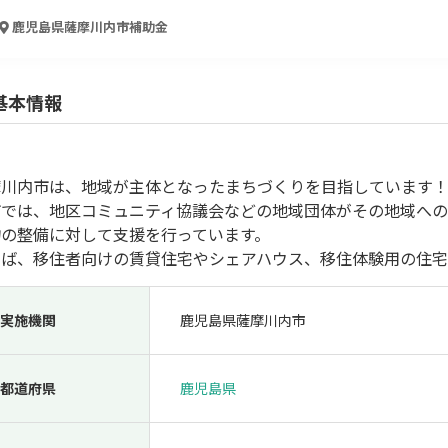
人材採用・雇用
人材育成・福利厚生
特許・知的財産
起業・創業
鹿児島県薩摩川内市
補助金
基本情報
摩川内市は、地域が主体となったまちづくりを目指しています
市では、地区コミュニティ協議会などの地域団体がその地域へ
物の整備に対して支援を行っています。
えば、移住者向けの賃貸住宅やシェアハウス、移住体験用の住宅
検索
実施機関
鹿児島県薩摩川内市
都道府県
鹿児島県