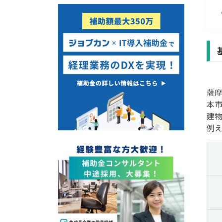
経営改善・経営強化
販路拡大
海外展開
設備投資
IT導入
テレワーク
薩
受付中のみ
本
建
例