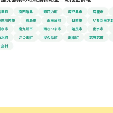
長島町
南西諸島
瀬戸内町
鹿児島市
鹿屋市
電話番号
薩摩川内市
霧島市
東串良町
日置市
いちき串木
垂水市
南九州市
南さつま市
姶良市
出水市
湧水町
さつま町
屋久島町
龍郷町
志布志市
「PDF資料ダウンロ
十島村
で本サービスの
利用
されます。