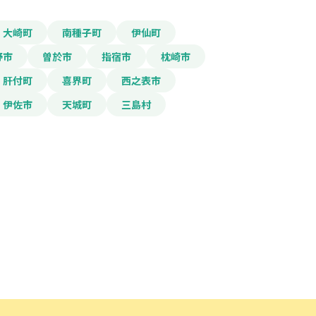
大崎町
南種子町
伊仙町
野市
曽於市
指宿市
枕崎市
肝付町
喜界町
西之表市
伊佐市
天城町
三島村
ード」ボタンを押下した時点
規約
に同意したものとみな