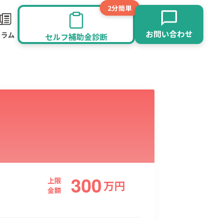
2分簡単
お問い合わせ
コラム
セルフ補助金診断
300
旅館業
その他
上限
万
円
金額