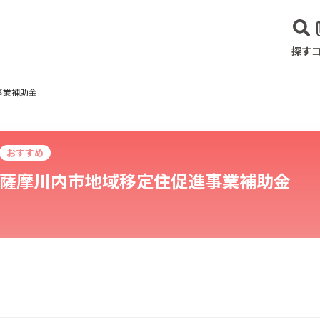
探す
事業補助金
おすすめ
薩摩川内市地域移定住促進事業補助金
建設･不動産業
サービス業
医療･福祉
農業･林業
漁業
宿泊･