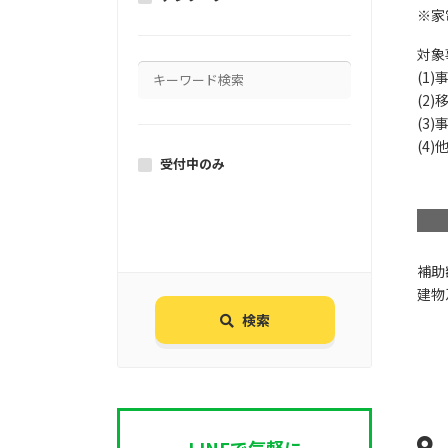
※家
対象
(1
(2
(3
(4
受付中のみ
補
建物
検索
LINEで気軽に