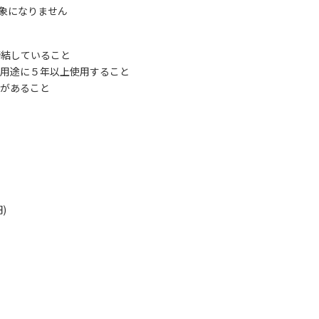
象になりません
締結していること
の用途に５年以上使用すること
性があること
報をPDFダウンロード
住促進事業補助金
)