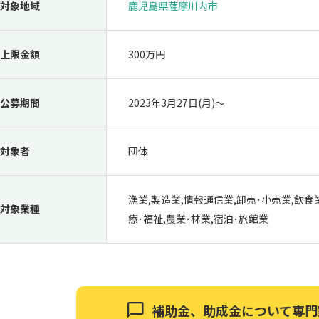
対象地域
鹿児島県薩摩川内市
上限金額
300万円
公募期間
2023年3月27日(月)〜
対象者
団体
漁業,製造業,情報通信業,卸売･小売業,飲食
対象業種
療･福祉,農業･林業,宿泊･旅館業
補助金、助成金について
専門