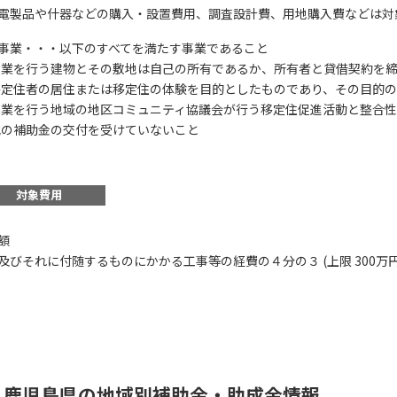
電製品や什器などの購入・設置費用、調査設計費、用地購入費などは対
事業・・・以下のすべてを満たす事業であること
)事業を行う建物とその敷地は自己の所有であるか、所有者と貸借契約を
)移定住者の居住または移定住の体験を目的としたものであり、その目的
)事業を行う地域の地区コミュニティ協議会が行う移定住促進活動と整合
この補助金の情
)他の補助金の交付を受けていないこと
薩摩川内市地域移定
対象費用
お名前
助額
及びそれに付随するものにかかる工事等の経費の４分の３ (上限 300万円
会社名
メールアドレス
鹿児島県の地域別補助金・助成金情報