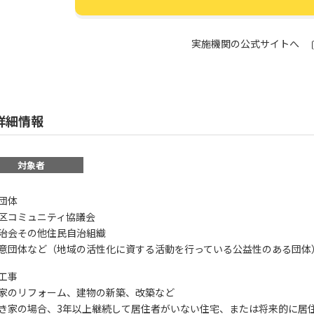
実施機関の公式サイトへ
詳細情報
対象者
象団体
区コミュニティ協議会
治会その他住民自治組織
意団体など（地域の活性化に資する活動を行っている公益性のある団体
象工事
家のリフォーム、建物の新築、改築など
き家の場合、3年以上継続して居住者がいない住宅、または将来的に居