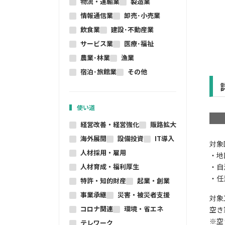
物流・運輸業
製造業
情報通信業
卸売･小売業
飲食業
建設･不動産業
サービス業
医療･福祉
農業･林業
漁業
宿泊･旅館業
その他
使い道
経営改善・経営強化
販路拡大
海外展開
設備投資
IT導入
対
人材採用・雇用
・地
人材育成・福利厚生
・自
・任
特許・知的財産
起業・創業
事業承継
災害・被災者支援
対
コロナ関連
環境・省エネ
空き
※空
テレワーク