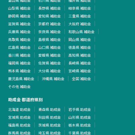
富山県 補助金
石川県 補助金
福井県 補助金
山梨県 補助金
長野県 補助金
岐阜県 補助金
静岡県 補助金
愛知県 補助金
三重県 補助金
滋賀県 補助金
京都府 補助金
大阪府 補助金
兵庫県 補助金
奈良県 補助金
和歌山県 補助金
鳥取県 補助金
島根県 補助金
岡山県 補助金
広島県 補助金
山口県 補助金
徳島県 補助金
香川県 補助金
愛媛県 補助金
高知県 補助金
福岡県 補助金
佐賀県 補助金
長崎県 補助金
熊本県 補助金
大分県 補助金
宮崎県 補助金
鹿児島県 補助金
沖縄県 補助金
全国 補助金
その他 補助金
助成金 都道府県別
北海道 助成金
青森県 助成金
岩手県 助成金
宮城県 助成金
秋田県 助成金
山形県 助成金
福島県 助成金
茨城県 助成金
栃木県 助成金
群馬県 助成金
埼玉県 助成金
千葉県 助成金