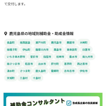
て交付します。
鹿児島県の地域別補助金・助成金情報
長島町
南西諸島
瀬戸内町
鹿児島市
鹿屋市
大崎町
南種子町
伊仙町
薩摩川内市
霧島市
東串良町
日置市
いちき串木野市
曽於市
指宿市
枕崎市
垂水市
南九州市
南さつま市
姶良市
出水市
肝付町
喜界町
西之表市
湧水町
さつま町
屋久島町
龍郷町
志布志市
伊佐市
天城町
三島村
十島村