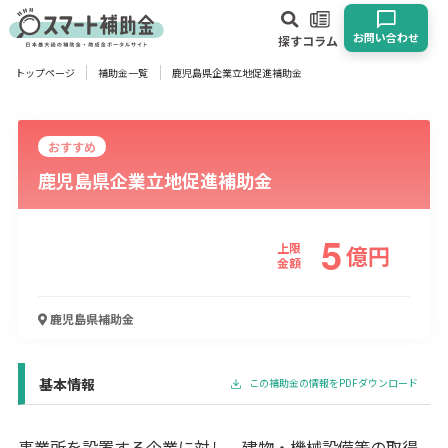
お問い合わせ
探す
コラム
トップページ
補助金一覧
鹿児島県企業立地促進補助金
対象
企業
団体
個人
その他
おすすめ
鹿児島県企業立地促進補助金
エリア
5
上限
億
円
金額
業種
鹿児島県
補助金
物流・運輸業
製造業
情報通信業
卸売･小売業
飲食業
建設･不動産業
サービス業
医療･福祉
農業･林業
漁業
宿泊･旅館業
その他
基本情報
この補助金の情報をPDFダウンロード
使い道
事業所を設置する企業に対し，建物・機械設備等の取得