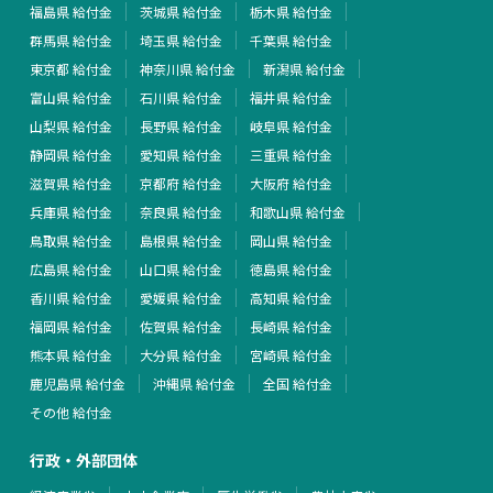
福島県 給付金
茨城県 給付金
栃木県 給付金
群馬県 給付金
埼玉県 給付金
千葉県 給付金
東京都 給付金
神奈川県 給付金
新潟県 給付金
富山県 給付金
石川県 給付金
福井県 給付金
山梨県 給付金
長野県 給付金
岐阜県 給付金
静岡県 給付金
愛知県 給付金
三重県 給付金
滋賀県 給付金
京都府 給付金
大阪府 給付金
兵庫県 給付金
奈良県 給付金
和歌山県 給付金
鳥取県 給付金
島根県 給付金
岡山県 給付金
広島県 給付金
山口県 給付金
徳島県 給付金
香川県 給付金
愛媛県 給付金
高知県 給付金
福岡県 給付金
佐賀県 給付金
長崎県 給付金
熊本県 給付金
大分県 給付金
宮崎県 給付金
鹿児島県 給付金
沖縄県 給付金
全国 給付金
その他 給付金
行政・外部団体