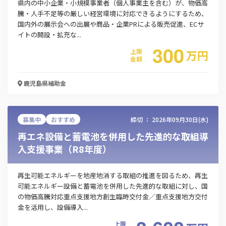
県内の中小企業・小規模事業者（個人事業主を含む）が、物価高
お名前
騰・人手不足等の厳しい経営環境に対応できるようにするため、
国内外の展示会への出展や商品・企業PRによる販売促進、ECサ
イトの開設・拡充な...
300
会社名
上限
万
円
金額
鹿児島県
補助金
メールアドレス
募集中
おすすめ
締切 ：
2026年09月30日(水)
再エネ設備と蓄電池を併用した先進的な取組導
電話番号
入支援事業（R8年度）
再生可能エネルギーを地産地消する取組の推進を図るため、再生
「PDF資料ダウンロード」ボタンを押下した時点
可能エネルギー設備と蓄電池を併用した先進的な取組に対し、国
で本サービスの
利用規約
に同意したものとみなさ
の物価高騰対応重点支援地方創生臨時交付金／重点支援地方交付
れます。
金を活用し、設備導入...
上限