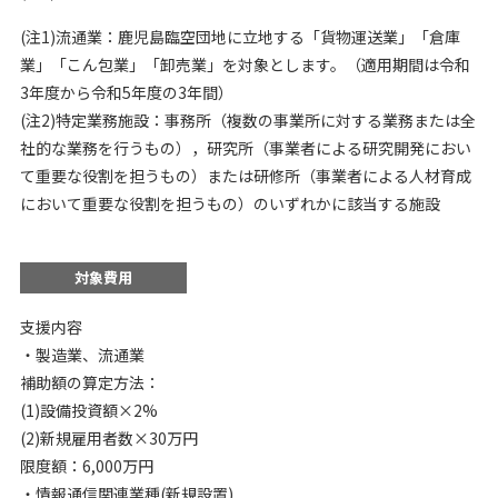
(注1)流通業：鹿児島臨空団地に立地する「貨物運送業」「倉庫
業」「こん包業」「卸売業」を対象とします。（適用期間は令和
3年度から令和5年度の3年間）
(注2)特定業務施設：事務所（複数の事業所に対する業務または全
社的な業務を行うもの），研究所（事業者による研究開発におい
て重要な役割を担うもの）または研修所（事業者による人材育成
において重要な役割を担うもの）のいずれかに該当する施設
対象費用
支援内容
・製造業、流通業
補助額の算定方法：
(1)設備投資額×2%
(2)新規雇用者数×30万円
限度額：6,000万円
・情報通信関連業種(新規設置)