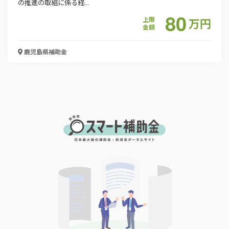
の推進の取組に係る経...
80
上限
万
円
金額
鹿児島県
補助金