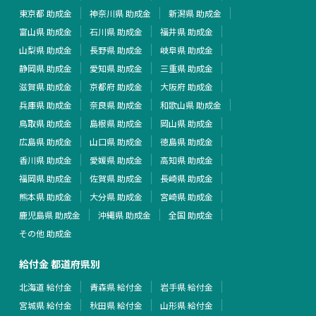
東京都 助成金
神奈川県 助成金
新潟県 助成金
富山県 助成金
石川県 助成金
福井県 助成金
山梨県 助成金
長野県 助成金
岐阜県 助成金
静岡県 助成金
愛知県 助成金
三重県 助成金
滋賀県 助成金
京都府 助成金
大阪府 助成金
兵庫県 助成金
奈良県 助成金
和歌山県 助成金
鳥取県 助成金
島根県 助成金
岡山県 助成金
広島県 助成金
山口県 助成金
徳島県 助成金
香川県 助成金
愛媛県 助成金
高知県 助成金
福岡県 助成金
佐賀県 助成金
長崎県 助成金
熊本県 助成金
大分県 助成金
宮崎県 助成金
鹿児島県 助成金
沖縄県 助成金
全国 助成金
その他 助成金
給付金 都道府県別
北海道 給付金
青森県 給付金
岩手県 給付金
宮城県 給付金
秋田県 給付金
山形県 給付金