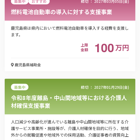
募集中
おすすめ
締切 ：
2027年03月05日(金)
燃料電池自動車の導入に対する支援事業
鹿児島県は県内において燃料電池自動車を導入する経費を支援し
ます。
100
上限
万
円
金額
鹿児島県
補助金
募集中
締切 ：
2027年01月29日(金)
令和8年度離島・中山間地域等における介護人
材確保支援事業
人口減少や高齢化が進んでいる離島や中山間地域等に所在する介
護サービス事業所・施設等が、介護人材確保を目的に行う、地域
外からの就職促進や地域外での採用活動、介護従事者の資質向上