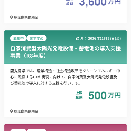
3,600
万
円
金額
鹿児島県
補助金
募集中
おすすめ
締切 ：
2026年11月27日(金)
自家消費型太陽光発電設備・蓄電池の導入支援
事業（R8年度）
鹿児島県では、産業構造・社会構造改革をクリーンエネルギー中
心に転換するGXの実現に向けて、自家消費型太陽光発電設備及
び蓄電池の導入に対する支援を行います。
500
上限
万
円
金額
鹿児島県
補助金