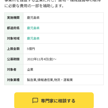
に必要な費用の一部を補助します。
経営改善・経営強化
販路拡大
海外展開
設備投資
IT導入
人材採用・雇用
人材育成・福利厚生
特許・知的財産
実施機関
鹿児島県
起業・創業
事業承継
災害・被災者支援
コロナ関連
環境・省エネ
テレワーク
都道府県
鹿児島県
対象地域
鹿児島県
上限金額
5億円
公募期間
2022年11月4日(金)〜
受付中のみ
対象者
企業
対象業種
製造業,情報通信業,物流・運輸業
検索
専門家に相談する