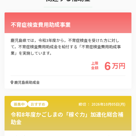
不育症検査費用助成事業
鹿児島県では，令和3年度から，不育症検査を受けた方に対し
て，不育症検査費用助成金を給付する「不育症検査費用助成事
業」を実施しています。
6
上限
万
円
金額
鹿児島県
助成金
募集中
おすすめ
締切 ：
2026年10月05日(月)
この補助金の情報をPDFダウンロード
令和8年度かごしまの「稼ぐ力」加速化総合補
助金
鹿児島県企業立地促進補助金