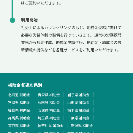
はご契約いただきます。
利用開始
社労士によるカウンセリングのもと、助成金受給に向けて
必要な労務体制の整備を行っていきます。通常の労務顧問
業務から規定作成、助成金申請代行、補助金・助成金の最
新情報の提供などを各種サービスをご利用いただけます。
補助金 都道府県別
北海道 補助金
青森県 補助金
岩手県 補助金
宮城県 補助金
秋田県 補助金
山形県 補助金
福島県 補助金
茨城県 補助金
栃木県 補助金
群馬県 補助金
埼玉県 補助金
千葉県 補助金
東京都 補助金
神奈川県 補助金
新潟県 補助金