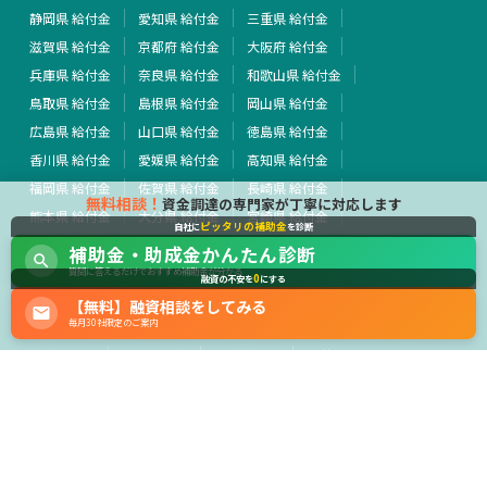
静岡県 給付金
愛知県 給付金
三重県 給付金
滋賀県 給付金
京都府 給付金
大阪府 給付金
兵庫県 給付金
奈良県 給付金
和歌山県 給付金
鳥取県 給付金
島根県 給付金
岡山県 給付金
広島県 給付金
山口県 給付金
徳島県 給付金
香川県 給付金
愛媛県 給付金
高知県 給付金
福岡県 給付金
佐賀県 給付金
長崎県 給付金
無料相談！
資金調達の専門家が丁寧に対応します
熊本県 給付金
大分県 給付金
宮崎県 給付金
ピッタリの補助金
自社に
を診断
鹿児島県 給付金
沖縄県 給付金
全国 給付金
補助金・助成金かんたん診断
その他 給付金
質問に答えるだけでおすすめ補助金が分かる
0
融資の不安を
にする
【無料】融資相談をしてみる
行政・外部団体
毎月30社限定のご案内
経済産業省
中小企業庁
厚生労働省
農林水産省
運営会社
サイト利用規約
プライバシーポリシー
広告掲載