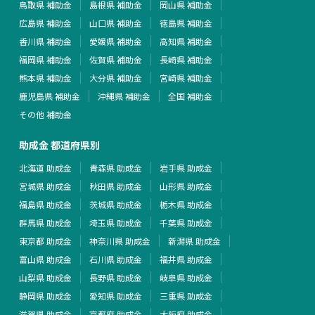
鳥取県 補助金
島根県 補助金
岡山県 補助金
広島県 補助金
山口県 補助金
徳島県 補助金
香川県 補助金
愛媛県 補助金
高知県 補助金
福岡県 補助金
佐賀県 補助金
長崎県 補助金
熊本県 補助金
大分県 補助金
宮崎県 補助金
鹿児島県 補助金
沖縄県 補助金
全国 補助金
その他 補助金
助成金 都道府県別
北海道 助成金
青森県 助成金
岩手県 助成金
宮城県 助成金
秋田県 助成金
山形県 助成金
福島県 助成金
茨城県 助成金
栃木県 助成金
群馬県 助成金
埼玉県 助成金
千葉県 助成金
東京都 助成金
神奈川県 助成金
新潟県 助成金
富山県 助成金
石川県 助成金
福井県 助成金
山梨県 助成金
長野県 助成金
岐阜県 助成金
静岡県 助成金
愛知県 助成金
三重県 助成金
滋賀県 助成金
京都府 助成金
大阪府 助成金