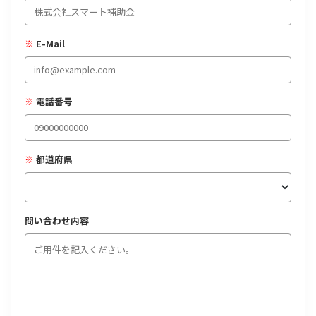
経営改善・経営強化
販路拡大
海外展開
設備投資
IT導入
人材採用・雇用
人材育成・福利厚生
特許・知的財産
※
E-Mail
起業・創業
事業承継
災害・被災者支援
コロナ関連
環境・省エネ
テレワーク
※
電話番号
※
都道府県
受付中のみ
問い合わせ内容
検索