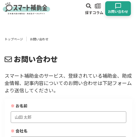
お問い合わせ
探す
コラム
対象
企業
団体
個人
その他
トップページ
お問い合わせ
エリア
お問い合わせ
スマート補助金のサービス、登録されている補助金、助成
金情報、記事内容についてのお問い合わせは下記フォーム
業種
より送信してください。
物流・運輸業
製造業
情報通信業
卸売･小売業
飲食業
※
お名前
建設･不動産業
サービス業
医療･福祉
農業･林業
漁業
宿泊･旅館業
その他
※
会社名
使い道