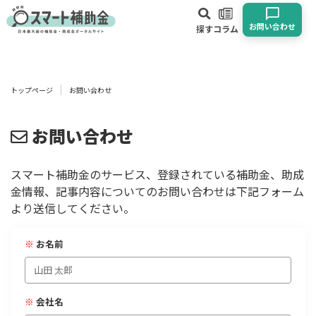
お問い合わせ
探す
コラム
対象
企業
団体
個人
その他
トップページ
お問い合わせ
エリア
お問い合わせ
スマート補助金のサービス、登録されている補助金、助成
金情報、記事内容についてのお問い合わせは下記フォーム
業種
より送信してください。
物流・運輸業
製造業
情報通信業
卸売･小売業
飲食業
※
お名前
建設･不動産業
サービス業
医療･福祉
農業･林業
漁業
宿泊･旅館業
その他
※
会社名
使い道