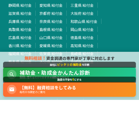
静岡県 給付金
愛知県 給付金
三重県 給付金
滋賀県 給付金
京都府 給付金
大阪府 給付金
兵庫県 給付金
奈良県 給付金
和歌山県 給付金
鳥取県 給付金
島根県 給付金
岡山県 給付金
広島県 給付金
山口県 給付金
徳島県 給付金
香川県 給付金
愛媛県 給付金
高知県 給付金
福岡県 給付金
佐賀県 給付金
長崎県 給付金
無料相談！
資金調達の専門家が丁寧に対応します
熊本県 給付金
大分県 給付金
宮崎県 給付金
ピッタリの補助金
自社に
を診断
鹿児島県 給付金
沖縄県 給付金
全国 給付金
補助金・助成金かんたん診断
その他 給付金
質問に答えるだけでおすすめ補助金が分かる
0
融資の不安を
にする
【無料】融資相談をしてみる
行政・外部団体
毎月30社限定のご案内
経済産業省
中小企業庁
厚生労働省
農林水産省
運営会社
サイト利用規約
プライバシーポリシー
広告掲載