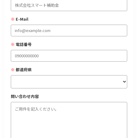
経営改善・経営強化
販路拡大
海外展開
設備投資
IT導入
人材採用・雇用
人材育成・福利厚生
特許・知的財産
※
E-Mail
起業・創業
事業承継
災害・被災者支援
コロナ関連
環境・省エネ
テレワーク
※
電話番号
※
都道府県
受付中のみ
問い合わせ内容
検索