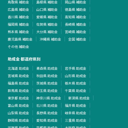
鳥取県 補助金
島根県 補助金
岡山県 補助金
広島県 補助金
山口県 補助金
徳島県 補助金
香川県 補助金
愛媛県 補助金
高知県 補助金
福岡県 補助金
佐賀県 補助金
長崎県 補助金
熊本県 補助金
大分県 補助金
宮崎県 補助金
鹿児島県 補助金
沖縄県 補助金
全国 補助金
その他 補助金
助成金 都道府県別
北海道 助成金
青森県 助成金
岩手県 助成金
宮城県 助成金
秋田県 助成金
山形県 助成金
福島県 助成金
茨城県 助成金
栃木県 助成金
群馬県 助成金
埼玉県 助成金
千葉県 助成金
東京都 助成金
神奈川県 助成金
新潟県 助成金
富山県 助成金
石川県 助成金
福井県 助成金
山梨県 助成金
長野県 助成金
岐阜県 助成金
静岡県 助成金
愛知県 助成金
三重県 助成金
滋賀県 助成金
京都府 助成金
大阪府 助成金