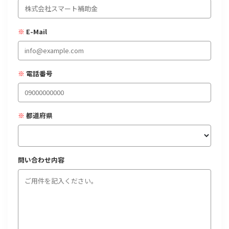
経営改善・経営強化
販路拡大
海外展開
設備投資
IT導入
人材採用・雇用
人材育成・福利厚生
特許・知的財産
※
E-Mail
起業・創業
事業承継
災害・被災者支援
コロナ関連
環境・省エネ
テレワーク
※
電話番号
※
都道府県
受付中のみ
問い合わせ内容
検索