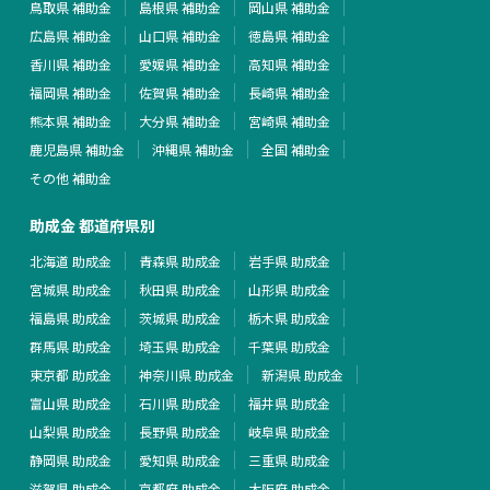
鳥取県 補助金
島根県 補助金
岡山県 補助金
広島県 補助金
山口県 補助金
徳島県 補助金
香川県 補助金
愛媛県 補助金
高知県 補助金
福岡県 補助金
佐賀県 補助金
長崎県 補助金
熊本県 補助金
大分県 補助金
宮崎県 補助金
鹿児島県 補助金
沖縄県 補助金
全国 補助金
その他 補助金
助成金 都道府県別
北海道 助成金
青森県 助成金
岩手県 助成金
宮城県 助成金
秋田県 助成金
山形県 助成金
福島県 助成金
茨城県 助成金
栃木県 助成金
群馬県 助成金
埼玉県 助成金
千葉県 助成金
東京都 助成金
神奈川県 助成金
新潟県 助成金
富山県 助成金
石川県 助成金
福井県 助成金
山梨県 助成金
長野県 助成金
岐阜県 助成金
静岡県 助成金
愛知県 助成金
三重県 助成金
滋賀県 助成金
京都府 助成金
大阪府 助成金