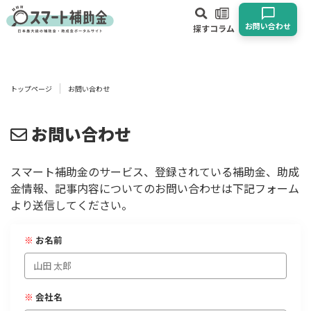
お問い合わせ
探す
コラム
対象
企業
団体
個人
その他
トップページ
お問い合わせ
エリア
お問い合わせ
スマート補助金のサービス、登録されている補助金、助成
金情報、記事内容についてのお問い合わせは下記フォーム
業種
より送信してください。
物流・運輸業
製造業
情報通信業
卸売･小売業
飲食業
※
お名前
建設･不動産業
サービス業
医療･福祉
農業･林業
漁業
宿泊･旅館業
その他
※
会社名
使い道