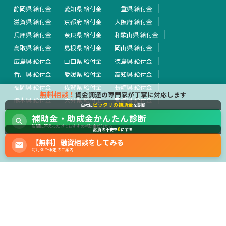
静岡県 給付金
愛知県 給付金
三重県 給付金
滋賀県 給付金
京都府 給付金
大阪府 給付金
兵庫県 給付金
奈良県 給付金
和歌山県 給付金
鳥取県 給付金
島根県 給付金
岡山県 給付金
広島県 給付金
山口県 給付金
徳島県 給付金
香川県 給付金
愛媛県 給付金
高知県 給付金
福岡県 給付金
佐賀県 給付金
長崎県 給付金
無料相談！
資金調達の専門家が丁寧に対応します
熊本県 給付金
大分県 給付金
宮崎県 給付金
ピッタリの補助金
自社に
を診断
鹿児島県 給付金
沖縄県 給付金
全国 給付金
補助金・助成金かんたん診断
その他 給付金
質問に答えるだけでおすすめ補助金が分かる
0
融資の不安を
にする
【無料】融資相談をしてみる
行政・外部団体
毎月30社限定のご案内
経済産業省
中小企業庁
厚生労働省
農林水産省
運営会社
サイト利用規約
プライバシーポリシー
広告掲載