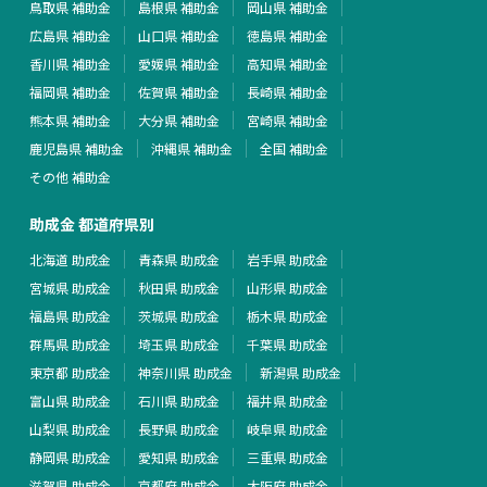
鳥取県 補助金
島根県 補助金
岡山県 補助金
広島県 補助金
山口県 補助金
徳島県 補助金
香川県 補助金
愛媛県 補助金
高知県 補助金
福岡県 補助金
佐賀県 補助金
長崎県 補助金
熊本県 補助金
大分県 補助金
宮崎県 補助金
鹿児島県 補助金
沖縄県 補助金
全国 補助金
その他 補助金
助成金 都道府県別
北海道 助成金
青森県 助成金
岩手県 助成金
宮城県 助成金
秋田県 助成金
山形県 助成金
福島県 助成金
茨城県 助成金
栃木県 助成金
群馬県 助成金
埼玉県 助成金
千葉県 助成金
東京都 助成金
神奈川県 助成金
新潟県 助成金
富山県 助成金
石川県 助成金
福井県 助成金
山梨県 助成金
長野県 助成金
岐阜県 助成金
静岡県 助成金
愛知県 助成金
三重県 助成金
滋賀県 助成金
京都府 助成金
大阪府 助成金