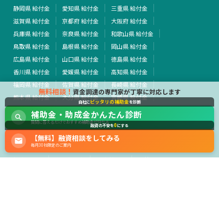
静岡県 給付金
愛知県 給付金
三重県 給付金
滋賀県 給付金
京都府 給付金
大阪府 給付金
兵庫県 給付金
奈良県 給付金
和歌山県 給付金
鳥取県 給付金
島根県 給付金
岡山県 給付金
広島県 給付金
山口県 給付金
徳島県 給付金
香川県 給付金
愛媛県 給付金
高知県 給付金
福岡県 給付金
佐賀県 給付金
長崎県 給付金
無料相談！
資金調達の専門家が丁寧に対応します
熊本県 給付金
大分県 給付金
宮崎県 給付金
ピッタリの補助金
自社に
を診断
鹿児島県 給付金
沖縄県 給付金
全国 給付金
補助金・助成金かんたん診断
その他 給付金
質問に答えるだけでおすすめ補助金が分かる
0
融資の不安を
にする
【無料】融資相談をしてみる
行政・外部団体
毎月30社限定のご案内
経済産業省
中小企業庁
厚生労働省
農林水産省
運営会社
サイト利用規約
プライバシーポリシー
広告掲載