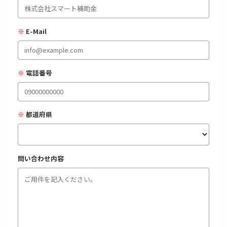
経営改善・経営強化
販路拡大
海外展開
設備投資
IT導入
人材採用・雇用
人材育成・福利厚生
特許・知的財産
※
E-Mail
起業・創業
事業承継
災害・被災者支援
コロナ関連
環境・省エネ
テレワーク
※
電話番号
※
都道府県
受付中のみ
問い合わせ内容
検索