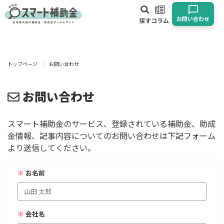
お問い合わせ
探す
コラム
対象
企業
団体
個人
その他
トップページ
お問い合わせ
エリア
お問い合わせ
スマート補助金のサービス、登録されている補助金、助成
金情報、記事内容についてのお問い合わせは下記フォーム
業種
より送信してください。
物流・運輸業
製造業
情報通信業
卸売･小売業
飲食業
※
お名前
建設･不動産業
サービス業
医療･福祉
農業･林業
漁業
宿泊･旅館業
その他
※
会社名
使い道