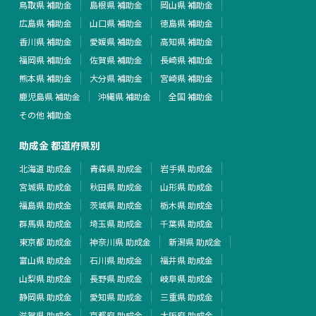
鳥取県 補助金
島根県 補助金
岡山県 補助金
広島県 補助金
山口県 補助金
徳島県 補助金
香川県 補助金
愛媛県 補助金
高知県 補助金
福岡県 補助金
佐賀県 補助金
長崎県 補助金
熊本県 補助金
大分県 補助金
宮崎県 補助金
鹿児島県 補助金
沖縄県 補助金
全国 補助金
その他 補助金
助成金 都道府県別
北海道 助成金
青森県 助成金
岩手県 助成金
宮城県 助成金
秋田県 助成金
山形県 助成金
福島県 助成金
茨城県 助成金
栃木県 助成金
群馬県 助成金
埼玉県 助成金
千葉県 助成金
東京都 助成金
神奈川県 助成金
新潟県 助成金
富山県 助成金
石川県 助成金
福井県 助成金
山梨県 助成金
長野県 助成金
岐阜県 助成金
静岡県 助成金
愛知県 助成金
三重県 助成金
滋賀県 助成金
京都府 助成金
大阪府 助成金