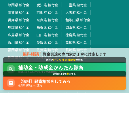
静岡県 給付金
愛知県 給付金
三重県 給付金
滋賀県 給付金
京都府 給付金
大阪府 給付金
兵庫県 給付金
奈良県 給付金
和歌山県 給付金
鳥取県 給付金
島根県 給付金
岡山県 給付金
広島県 給付金
山口県 給付金
徳島県 給付金
香川県 給付金
愛媛県 給付金
高知県 給付金
福岡県 給付金
佐賀県 給付金
長崎県 給付金
無料相談！
資金調達の専門家が丁寧に対応します
熊本県 給付金
大分県 給付金
宮崎県 給付金
ピッタリの補助金
自社に
を診断
鹿児島県 給付金
沖縄県 給付金
全国 給付金
補助金・助成金かんたん診断
その他 給付金
質問に答えるだけでおすすめ補助金が分かる
0
融資の不安を
にする
【無料】融資相談をしてみる
行政・外部団体
毎月30社限定のご案内
経済産業省
中小企業庁
厚生労働省
農林水産省
運営会社
サイト利用規約
プライバシーポリシー
広告掲載