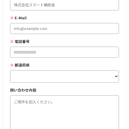
経営改善・経営強化
販路拡大
海外展開
設備投資
IT導入
人材採用・雇用
人材育成・福利厚生
特許・知的財産
※
E-Mail
起業・創業
事業承継
災害・被災者支援
コロナ関連
環境・省エネ
テレワーク
※
電話番号
※
都道府県
受付中のみ
問い合わせ内容
検索