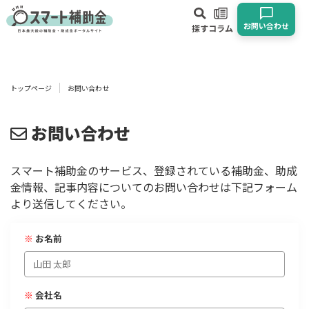
お問い合わせ
探す
コラム
対象
企業
団体
個人
その他
トップページ
お問い合わせ
エリア
お問い合わせ
スマート補助金のサービス、登録されている補助金、助成
金情報、記事内容についてのお問い合わせは下記フォーム
業種
より送信してください。
物流・運輸業
製造業
情報通信業
卸売･小売業
飲食業
※
お名前
建設･不動産業
サービス業
医療･福祉
農業･林業
漁業
宿泊･旅館業
その他
※
会社名
使い道