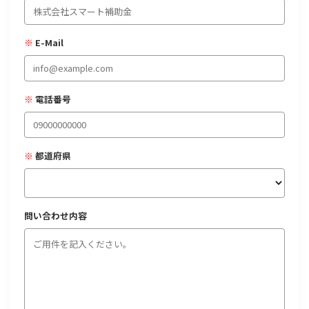
経営改善・経営強化
販路拡大
海外展開
設備投資
IT導入
人材採用・雇用
人材育成・福利厚生
特許・知的財産
※
E-Mail
起業・創業
事業承継
災害・被災者支援
コロナ関連
環境・省エネ
テレワーク
※
電話番号
※
都道府県
受付中のみ
問い合わせ内容
検索