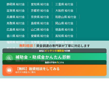
静岡県 給付金
愛知県 給付金
三重県 給付金
滋賀県 給付金
京都府 給付金
大阪府 給付金
兵庫県 給付金
奈良県 給付金
和歌山県 給付金
鳥取県 給付金
島根県 給付金
岡山県 給付金
広島県 給付金
山口県 給付金
徳島県 給付金
香川県 給付金
愛媛県 給付金
高知県 給付金
福岡県 給付金
佐賀県 給付金
長崎県 給付金
無料相談！
資金調達の専門家が丁寧に対応します
熊本県 給付金
大分県 給付金
宮崎県 給付金
ピッタリの補助金
自社に
を診断
鹿児島県 給付金
沖縄県 給付金
全国 給付金
補助金・助成金かんたん診断
その他 給付金
質問に答えるだけでおすすめ補助金が分かる
0
融資の不安を
にする
【無料】融資相談をしてみる
行政・外部団体
毎月30社限定のご案内
経済産業省
中小企業庁
厚生労働省
農林水産省
運営会社
サイト利用規約
プライバシーポリシー
広告掲載