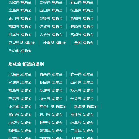
鳥取県 補助金
島根県 補助金
岡山県 補助金
広島県 補助金
山口県 補助金
徳島県 補助金
香川県 補助金
愛媛県 補助金
高知県 補助金
福岡県 補助金
佐賀県 補助金
長崎県 補助金
熊本県 補助金
大分県 補助金
宮崎県 補助金
鹿児島県 補助金
沖縄県 補助金
全国 補助金
その他 補助金
助成金 都道府県別
北海道 助成金
青森県 助成金
岩手県 助成金
宮城県 助成金
秋田県 助成金
山形県 助成金
福島県 助成金
茨城県 助成金
栃木県 助成金
群馬県 助成金
埼玉県 助成金
千葉県 助成金
東京都 助成金
神奈川県 助成金
新潟県 助成金
富山県 助成金
石川県 助成金
福井県 助成金
山梨県 助成金
長野県 助成金
岐阜県 助成金
静岡県 助成金
愛知県 助成金
三重県 助成金
滋賀県 助成金
京都府 助成金
大阪府 助成金