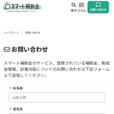
お問い合わせ
探す
コラム
対象
企業
団体
個人
その他
トップページ
お問い合わせ
エリア
お問い合わせ
スマート補助金のサービス、登録されている補助金、助成
金情報、記事内容についてのお問い合わせは下記フォーム
業種
より送信してください。
物流・運輸業
製造業
情報通信業
卸売･小売業
飲食業
※
お名前
建設･不動産業
サービス業
医療･福祉
農業･林業
漁業
宿泊･旅館業
その他
※
会社名
使い道