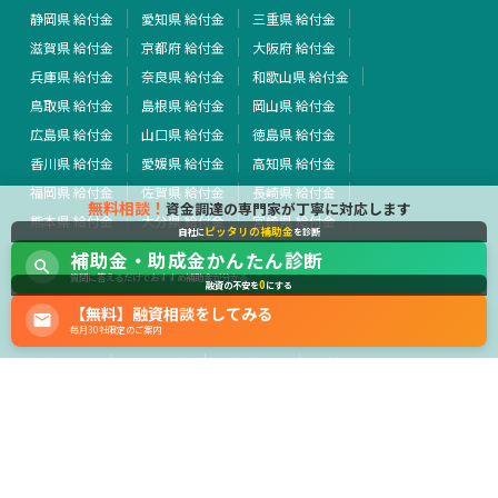
静岡県 給付金
愛知県 給付金
三重県 給付金
滋賀県 給付金
京都府 給付金
大阪府 給付金
兵庫県 給付金
奈良県 給付金
和歌山県 給付金
鳥取県 給付金
島根県 給付金
岡山県 給付金
広島県 給付金
山口県 給付金
徳島県 給付金
香川県 給付金
愛媛県 給付金
高知県 給付金
福岡県 給付金
佐賀県 給付金
長崎県 給付金
無料相談！
資金調達の専門家が丁寧に対応します
熊本県 給付金
大分県 給付金
宮崎県 給付金
ピッタリの補助金
自社に
を診断
鹿児島県 給付金
沖縄県 給付金
全国 給付金
補助金・助成金かんたん診断
その他 給付金
質問に答えるだけでおすすめ補助金が分かる
0
融資の不安を
にする
【無料】融資相談をしてみる
行政・外部団体
毎月30社限定のご案内
経済産業省
中小企業庁
厚生労働省
農林水産省
運営会社
サイト利用規約
プライバシーポリシー
広告掲載