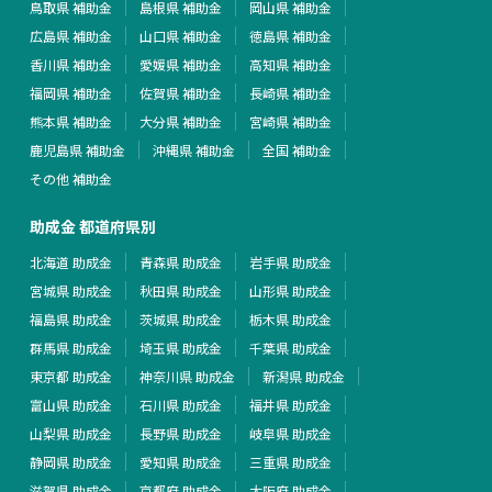
鳥取県 補助金
島根県 補助金
岡山県 補助金
広島県 補助金
山口県 補助金
徳島県 補助金
香川県 補助金
愛媛県 補助金
高知県 補助金
福岡県 補助金
佐賀県 補助金
長崎県 補助金
熊本県 補助金
大分県 補助金
宮崎県 補助金
鹿児島県 補助金
沖縄県 補助金
全国 補助金
その他 補助金
助成金 都道府県別
北海道 助成金
青森県 助成金
岩手県 助成金
宮城県 助成金
秋田県 助成金
山形県 助成金
福島県 助成金
茨城県 助成金
栃木県 助成金
群馬県 助成金
埼玉県 助成金
千葉県 助成金
東京都 助成金
神奈川県 助成金
新潟県 助成金
富山県 助成金
石川県 助成金
福井県 助成金
山梨県 助成金
長野県 助成金
岐阜県 助成金
静岡県 助成金
愛知県 助成金
三重県 助成金
滋賀県 助成金
京都府 助成金
大阪府 助成金