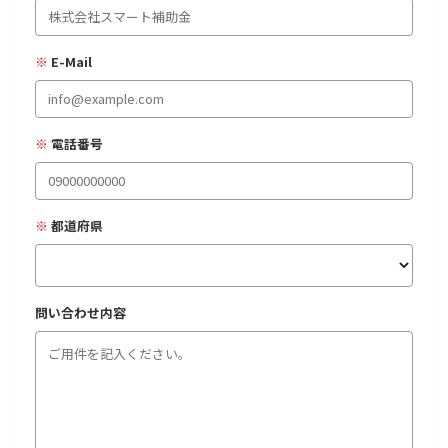
経営改善・経営強化
販路拡大
海外展開
設備投資
IT導入
人材採用・雇用
人材育成・福利厚生
特許・知的財産
※
E-Mail
起業・創業
事業承継
災害・被災者支援
コロナ関連
環境・省エネ
テレワーク
※
電話番号
※
都道府県
受付中のみ
問い合わせ内容
検索