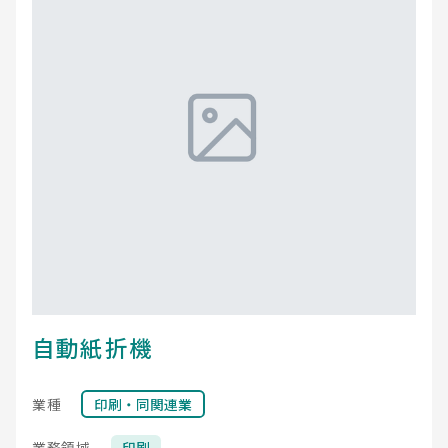
自動紙折機
業種
印刷・同関連業
業務領域
印刷