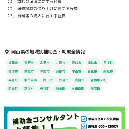
（１）講師の派遣に要する経費
（２）研修機材の借り上げに要する経費
（３）資料等の購入に要する経費
岡山県の地域別補助金・助成金情報
笠岡市
玉野市
高梁市
井原市
浅口市
備前市
里庄町
美作市
奈義町
赤磐市
倉敷市
津山市
新見市
総社市
早島町
瀬戸内市
岡山市
新見市
真庭市
吉備中央町
勝央町
新庄村
矢掛町
和気町
久米南町
美咲町