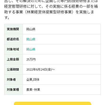
出し、その解決のために企画した専門的技術研修または
経営管理研修に対して、その実施に係る経費の一部を補
経営改善・経営強化
販路拡大
海外展開
設備投資
IT導入
助する事業（林業経営体提案型研修事業）を実施しま
人材採用・雇用
人材育成・福利厚生
特許・知的財産
す。
起業・創業
事業承継
災害・被災者支援
コロナ関連
環境・省エネ
テレワーク
実施機関
岡山県
都道府県
岡山県
対象地域
岡山県
上限金額
25万円
受付中のみ
公募期間
2022年6月24日(金)〜
対象者
企業,団体
検索
対象業種
農業･林業