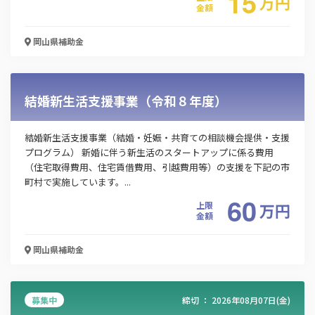
15
万
円
金額
岡山県
補助金
結婚新生活支援事業（令和８年度）
結婚新生活支援事業（結婚・妊娠・共育ての相談機会提供・支援
この補助金の情報をPDFダウンロード
プログラム） 新婚に伴う新生活のスタートアップに係る費用
（住宅取得費用、住宅賃借費用、引越費用等）の支援を下記の市
林業経営体提案型研修事業
町村で実施しています。...
60
上限
万
円
お名前
金額
岡山県
補助金
会社名
募集中
締切 ：
2026年08月07日(金)