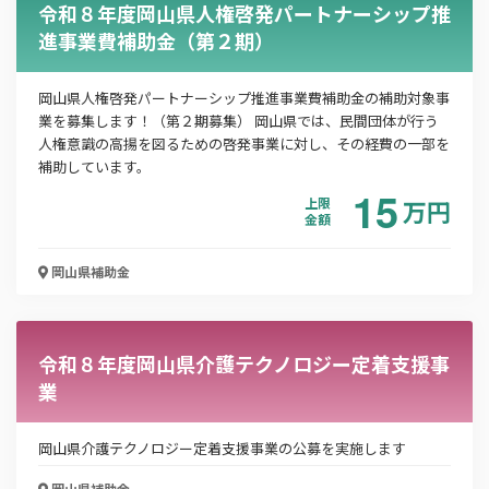
令和８年度岡山県人権啓発パートナーシップ推
メールアドレス
進事業費補助金（第２期）
岡山県人権啓発パートナーシップ推進事業費補助金の補助対象事
業を募集します！（第２期募集） 岡山県では、民間団体が行う
電話番号
人権意識の高揚を図るための啓発事業に対し、その経費の一部を
補助しています。
15
上限
万
円
金額
「PDF資料ダウンロード」ボタンを押下した時点
で本サービスの
利用規約
に同意したものとみなさ
岡山県
補助金
れます。
令和８年度岡山県介護テクノロジー定着支援事
業
岡山県介護テクノロジー定着支援事業の公募を実施します
岡山県
補助金