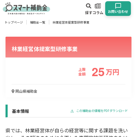
お問い合わせ
探す
コラム
トップページ
補助金一覧
林業経営体提案型研修事業
対象
企業
団体
個人
その他
林業経営体提案型研修事業
エリア
25
上限
万
円
金額
業種
岡山県
補助金
物流・運輸業
製造業
情報通信業
卸売･小売業
飲食業
建設･不動産業
サービス業
医療･福祉
農業･林業
漁業
基本情報
この補助金の情報をPDFダウンロード
宿泊･旅館業
その他
県では、林業経営体が自らの経営等に関する課題を洗い
使い道