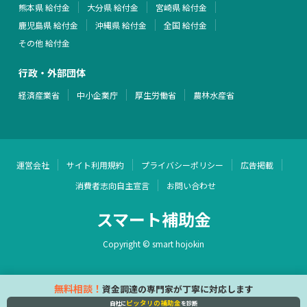
熊本県 給付金
大分県 給付金
宮崎県 給付金
鹿児島県 給付金
沖縄県 給付金
全国 給付金
その他 給付金
行政・外部団体
経済産業省
中小企業庁
厚生労働省
農林水産省
運営会社
サイト利用規約
プライバシーポリシー
広告掲載
消費者志向自主宣言
お問い合わせ
スマート補助金
Copyright © smart hojokin
無料相談！
資金調達の専門家が丁寧に対応します
ピッタリの補助金
自社に
を診断