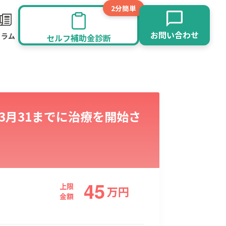
2分簡単
お問い合わせ
コラム
セルフ補助金診断
3月31までに治療を開始さ
45
旅館業
その他
上限
万
円
金額