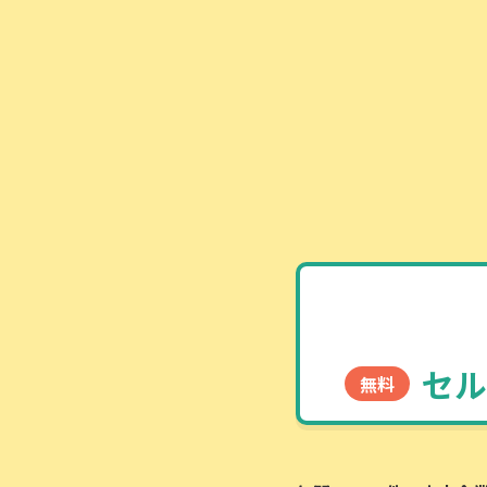
セル
無料