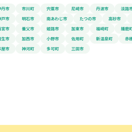
メールアドレス
伊丹市
市川町
宍粟市
尼崎市
丹波市
淡路
神戸市
明石市
南あわじ市
たつの市
高砂市
電話番号
西宮市
養父市
姫路市
加東市
福崎町
播磨
相生市
加西市
小野市
佐用町
新温泉町
赤
芦屋市
神河町
多可町
三田市
「PDF資料ダウンロ
で本サービスの
利用
されます。