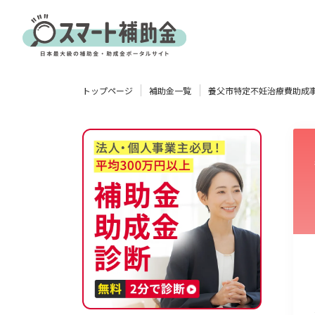
対象
トップページ
補助金一覧
養父市特定不妊治療費助成事
企業
団体
個人
その他
エリア
業種
物流・運輸業
製造業
情報通信業
卸売･小売業
飲食業
使い道