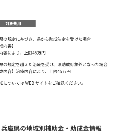
対象費用
県の規定に基づき、県から助成決定を受けた場合
この補助金の情
成内容】
内容により、上限45万円
養父市特定不妊治療費
県の規定を超えた治療を受け、県助成対象外となった場合
までに治療を開始さ
成内容】治療内容により、上限45万円
お名前
細については WEB サイトをご確認ください。
会社名
兵庫県の地域別補助金・助成金情報