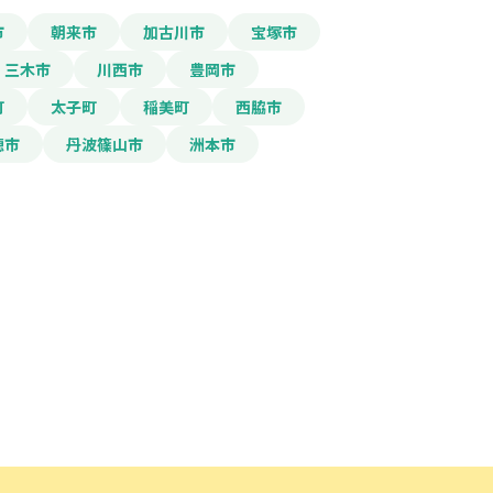
市
朝来市
加古川市
宝塚市
三木市
川西市
豊岡市
町
太子町
稲美町
西脇市
穂市
丹波篠山市
洲本市
ード」ボタンを押下した時点
規約
に同意したものとみな