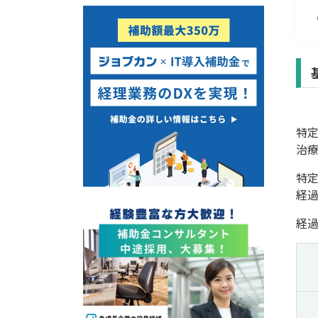
経営改善・経営強化
販路拡大
海外展開
設備投資
IT導入
テレワーク
特
受付中のみ
治
特
経
経