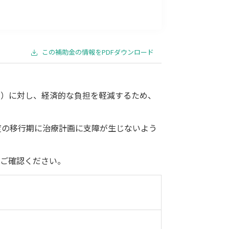
事業承継
災害・被災者支援
コロナ関連
環境・省エネ
この補助金の情報をPDFダウンロード
む）に対し、経済的な負担を軽減するため、
度の移行期に治療計画に支障が生じないよう
をご確認ください。