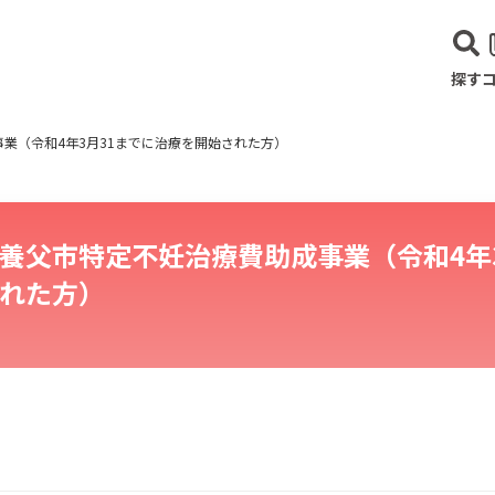
探す
業（令和4年3月31までに治療を開始された方）
養父市特定不妊治療費助成事業（令和4年
れた方）
建設･不動産業
サービス業
医療･福祉
農業･林業
漁業
宿泊･