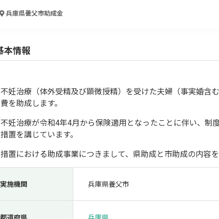
人材採用・雇用
人材育成・福利厚生
特許・知的財産
起業・創業
兵庫県養父市
助成金
基本情報
定不妊治療（体外受精及び顕微授精）を受けた夫婦（事実婚含
療費を助成します。
定不妊治療が令和4年4月から保険適用となったことに伴い、制
過措置を講じています。
検索
過措置における助成事業につきまして、県助成と市助成の内容
実施機関
兵庫県養父市
都道府県
兵庫県