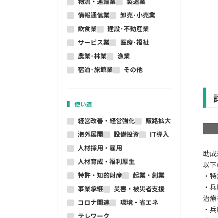
物流・運輸業
製造業
情報通信業
卸売･小売業
飲食業
建設･不動産業
サービス業
医療･福祉
農業･林業
漁業
宿泊･旅館業
その他
使い道
経営改善・経営強化
販路拡大
海外展開
設備投資
IT導入
人材採用・雇用
助成
人材育成・福利厚生
以下
特許・知的財産
起業・創業
・特
・兵
事業承継
災害・被災者支援
治療
コロナ関連
環境・省エネ
・兵
テレワーク