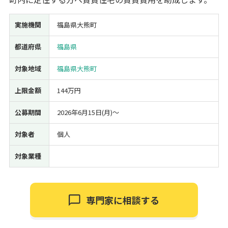
経営改善・経営強化
販路拡大
海外展開
設備投資
IT導入
実施機関
福島県大熊町
人材採用・雇用
人材育成・福利厚生
特許・知的財産
起業・創業
事業承継
災害・被災者支援
コロナ関連
都道府県
福島県
環境・省エネ
テレワーク
対象地域
福島県大熊町
上限金額
144万円
公募期間
2026年6月15日(月)〜
受付中のみ
対象者
個人
対象業種
検索
専門家に相談する