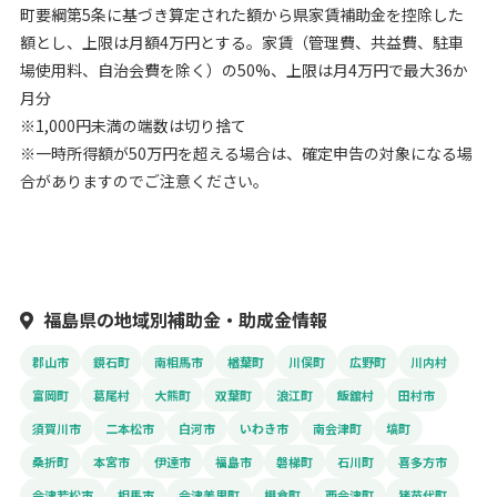
町要綱第5条に基づき算定された額から県家賃補助金を控除した
額とし、上限は月額4万円とする。家賃（管理費、共益費、駐車
場使用料、自治会費を除く）の50%、上限は月4万円で最大36か
月分
※1,000円未満の端数は切り捨て
※一時所得額が50万円を超える場合は、確定申告の対象になる場
合がありますのでご注意ください。
福島県の地域別補助金・助成金情報
郡山市
鏡石町
南相馬市
楢葉町
川俣町
広野町
川内村
富岡町
葛尾村
大熊町
双葉町
浪江町
飯舘村
田村市
須賀川市
二本松市
白河市
いわき市
南会津町
塙町
桑折町
本宮市
伊達市
福島市
磐梯町
石川町
喜多方市
会津若松市
相馬市
会津美里町
棚倉町
西会津町
猪苗代町