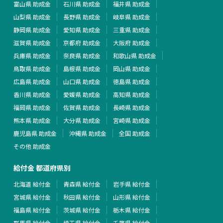
富山県 助成金
石川県 助成金
福井県 助成金
山梨県 助成金
長野県 助成金
岐阜県 助成金
静岡県 助成金
愛知県 助成金
三重県 助成金
滋賀県 助成金
京都府 助成金
大阪府 助成金
兵庫県 助成金
奈良県 助成金
和歌山県 助成金
鳥取県 助成金
島根県 助成金
岡山県 助成金
広島県 助成金
山口県 助成金
徳島県 助成金
香川県 助成金
愛媛県 助成金
高知県 助成金
福岡県 助成金
佐賀県 助成金
長崎県 助成金
熊本県 助成金
大分県 助成金
宮崎県 助成金
鹿児島県 助成金
沖縄県 助成金
全国 助成金
その他 助成金
給付金 都道府県別
北海道 給付金
青森県 給付金
岩手県 給付金
宮城県 給付金
秋田県 給付金
山形県 給付金
福島県 給付金
茨城県 給付金
栃木県 給付金
群馬県 給付金
埼玉県 給付金
千葉県 給付金