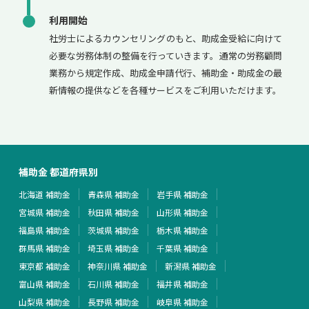
利用開始
社労士によるカウンセリングのもと、助成金受給に向けて
必要な労務体制の整備を行っていきます。通常の労務顧問
業務から規定作成、助成金申請代行、補助金・助成金の最
新情報の提供などを各種サービスをご利用いただけます。
補助金 都道府県別
北海道 補助金
青森県 補助金
岩手県 補助金
宮城県 補助金
秋田県 補助金
山形県 補助金
福島県 補助金
茨城県 補助金
栃木県 補助金
群馬県 補助金
埼玉県 補助金
千葉県 補助金
東京都 補助金
神奈川県 補助金
新潟県 補助金
富山県 補助金
石川県 補助金
福井県 補助金
山梨県 補助金
長野県 補助金
岐阜県 補助金