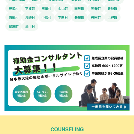
天栄村
下郷町
玉川村
金山町
国見町
三春町
新地町
西郷村
泉崎村
中島村
平田村
矢祭町
矢吹町
小野町
柳津町
湯川村
COUNSELING