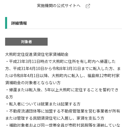
実施機関の公式サイトへ
詳細情報
対象者
大熊町定住促進賃貸住宅家賃補助金
・平成23年3月11日時点で大熊町に住所を有し町内へ帰還した
方、平成31年4月10日から令和8年3月31日までに転入した方、ま
たは令和8年4月1日以降、大熊町内に転入し、福島県12市町村家
賃補助金の対象者とならない方
・帰還または転入後、5年以上大熊町に定住することを誓約でき
る方
・転入者については就業または起業する方
・不動産流通団体等に加盟する不動産管理業を営む事業者が所有
または管理する民間賃貸住宅に入居し、家賃を支払う方
・補助対象者および同一世帯全員が市町村民税等を滞納していな