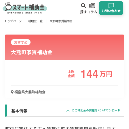
お問い合わせ
探す
コラム
トップページ
補助金一覧
大熊町家賃補助金
対象
企業
団体
個人
その他
おすすめ
大熊町家賃補助金
エリア
144
上限
万
円
金額
業種
福島県大熊町
補助金
物流・運輸業
製造業
情報通信業
卸売･小売業
飲食業
建設･不動産業
サービス業
医療･福祉
農業･林業
漁業
宿泊･旅館業
その他
基本情報
この補助金の情報をPDFダウンロード
使い道
町内に定住する方へ賃貸住宅の賃貸費用を助成します。