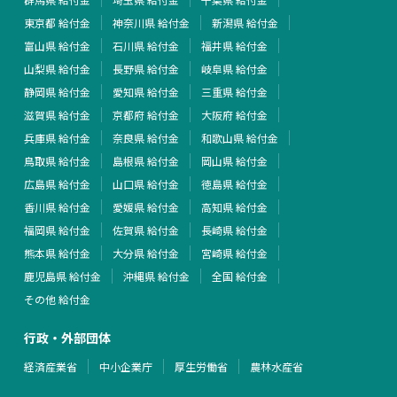
東京都 給付金
神奈川県 給付金
新潟県 給付金
富山県 給付金
石川県 給付金
福井県 給付金
山梨県 給付金
長野県 給付金
岐阜県 給付金
静岡県 給付金
愛知県 給付金
三重県 給付金
滋賀県 給付金
京都府 給付金
大阪府 給付金
兵庫県 給付金
奈良県 給付金
和歌山県 給付金
鳥取県 給付金
島根県 給付金
岡山県 給付金
広島県 給付金
山口県 給付金
徳島県 給付金
香川県 給付金
愛媛県 給付金
高知県 給付金
福岡県 給付金
佐賀県 給付金
長崎県 給付金
熊本県 給付金
大分県 給付金
宮崎県 給付金
鹿児島県 給付金
沖縄県 給付金
全国 給付金
その他 給付金
行政・外部団体
経済産業省
中小企業庁
厚生労働省
農林水産省