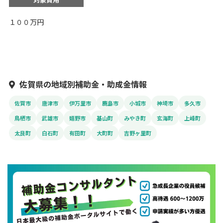
１００万円
佐賀県の地域別補助金・助成金情報
佐賀市
唐津市
伊万里市
鹿島市
小城市
神埼市
多久市
鳥栖市
武雄市
嬉野市
基山町
みやき町
玄海町
上峰町
太良町
白石町
有田町
大町町
吉野ヶ里町