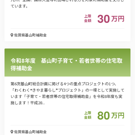
ています。
30
上限
万
円
金額
「PDF資料ダウンロード」ボタンを押下した時点
で本サービスの
利用規約
に同意したものとみなさ
佐賀県基山町
補助金
れます。
令和8年度 基山町子育て・若者世帯の住宅取
得補助金
第6次基山町総合計画に掲げる4つの重点プロジェクトの1つ、
「わくわく❝きやま暮らし❞プロジェクト」の一環として実施して
います「子育て・若者世帯の住宅取得補助金」を令和8年度も実
施します！平成28...
80
上限
万
円
金額
佐賀県基山町
補助金