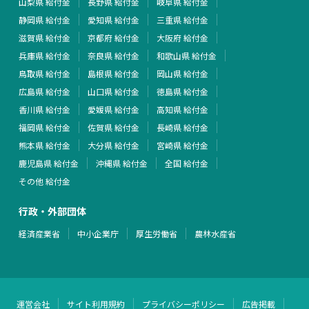
山梨県 給付金
長野県 給付金
岐阜県 給付金
静岡県 給付金
愛知県 給付金
三重県 給付金
滋賀県 給付金
京都府 給付金
大阪府 給付金
兵庫県 給付金
奈良県 給付金
和歌山県 給付金
鳥取県 給付金
島根県 給付金
岡山県 給付金
広島県 給付金
山口県 給付金
徳島県 給付金
香川県 給付金
愛媛県 給付金
高知県 給付金
福岡県 給付金
佐賀県 給付金
長崎県 給付金
熊本県 給付金
大分県 給付金
宮崎県 給付金
鹿児島県 給付金
沖縄県 給付金
全国 給付金
その他 給付金
行政・外部団体
経済産業省
中小企業庁
厚生労働省
農林水産省
運営会社
サイト利用規約
プライバシーポリシー
広告掲載