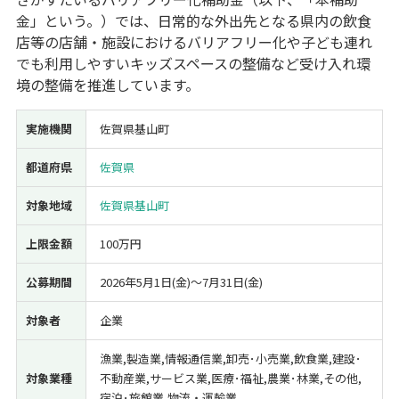
金」という。）では、日常的な外出先となる県内の飲食
経営改善・経営強化
販路拡大
海外展開
設備投資
IT導入
店等の店舗・施設におけるバリアフリー化や子ども連れ
人材採用・雇用
人材育成・福利厚生
特許・知的財産
でも利用しやすいキッズスペースの整備など受け入れ環
起業・創業
事業承継
災害・被災者支援
コロナ関連
境の整備を推進しています。
環境・省エネ
テレワーク
実施機関
佐賀県基山町
都道府県
佐賀県
対象地域
佐賀県基山町
受付中のみ
上限金額
100万円
公募期間
2026年5月1日(金)〜7月31日(金)
検索
対象者
企業
漁業,製造業,情報通信業,卸売･小売業,飲食業,建設･
対象業種
不動産業,サービス業,医療･福祉,農業･林業,その他,
宿泊･旅館業,物流・運輸業