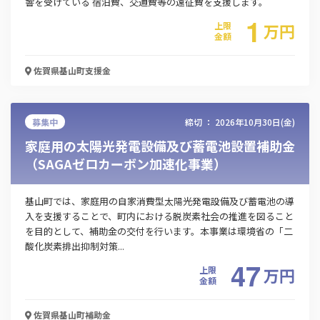
響を受けている 宿泊費、交通費等の遠征費を支援します。
1
上限
万
円
金額
佐賀県基山町
支援金
募集中
締切 ：
2026年10月30日(金)
家庭用の太陽光発電設備及び蓄電池設置補助金
（SAGAゼロカーボン加速化事業）
基山町では、家庭用の自家消費型太陽光発電設備及び蓄電池の導
入を支援することで、町内における脱炭素社会の推進を図ること
を目的として、補助金の交付を行います。本事業は環境省の「二
酸化炭素排出抑制対策...
47
上限
万
円
金額
佐賀県基山町
補助金