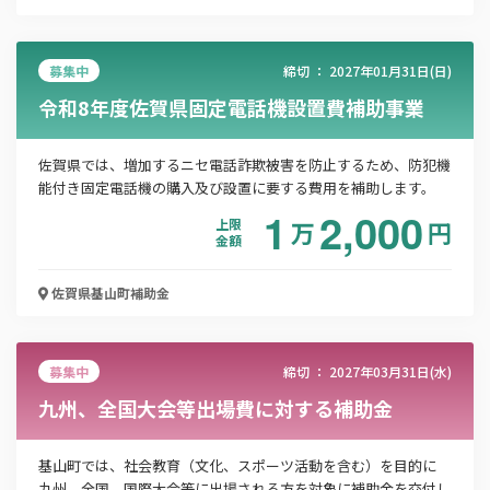
募集中
締切 ：
2027年01月31日(日)
この補助金の情報をPDFダウンロード
令和8年度佐賀県固定電話機設置費補助事業
令和8年度さがすたいるバリアフリー化補助金
佐賀県では、増加するニセ電話詐欺被害を防止するため、防犯機
能付き固定電話機の購入及び設置に要する費用を補助します。
お名前
1
2,000
上限
万
円
金額
佐賀県基山町
補助金
会社名
募集中
締切 ：
2027年03月31日(水)
メールアドレス
九州、全国大会等出場費に対する補助金
基山町では、社会教育（文化、スポーツ活動を含む）を目的に
電話番号
九州、全国、国際大会等に出場される方を対象に補助金を交付し