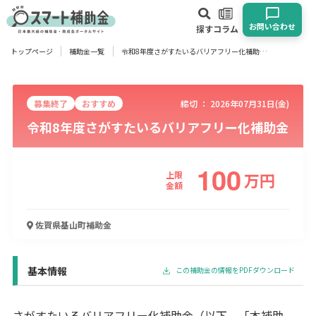
お問い合わせ
探す
コラム
トップページ
補助金一覧
令和8年度さがすたいるバリアフリー化補助金
対象
企業
団体
個人
その他
募集終了
おすすめ
締切 ：
2026年07月31日(金)
令和8年度さがすたいるバリアフリー化補助金
エリア
100
上限
万
円
金額
業種
佐賀県基山町
補助金
物流・運輸業
製造業
情報通信業
卸売･小売業
飲食業
建設･不動産業
サービス業
医療･福祉
農業･林業
漁業
宿泊･旅館業
その他
基本情報
この補助金の情報をPDFダウンロード
使い道
さがすたいるバリアフリー化補助金（以下、「本補助