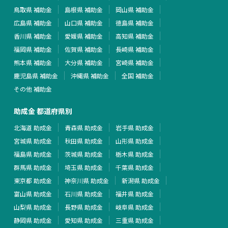
鳥取県 補助金
島根県 補助金
岡山県 補助金
広島県 補助金
山口県 補助金
徳島県 補助金
香川県 補助金
愛媛県 補助金
高知県 補助金
福岡県 補助金
佐賀県 補助金
長崎県 補助金
熊本県 補助金
大分県 補助金
宮崎県 補助金
鹿児島県 補助金
沖縄県 補助金
全国 補助金
その他 補助金
助成金 都道府県別
北海道 助成金
青森県 助成金
岩手県 助成金
宮城県 助成金
秋田県 助成金
山形県 助成金
福島県 助成金
茨城県 助成金
栃木県 助成金
群馬県 助成金
埼玉県 助成金
千葉県 助成金
東京都 助成金
神奈川県 助成金
新潟県 助成金
富山県 助成金
石川県 助成金
福井県 助成金
山梨県 助成金
長野県 助成金
岐阜県 助成金
静岡県 助成金
愛知県 助成金
三重県 助成金