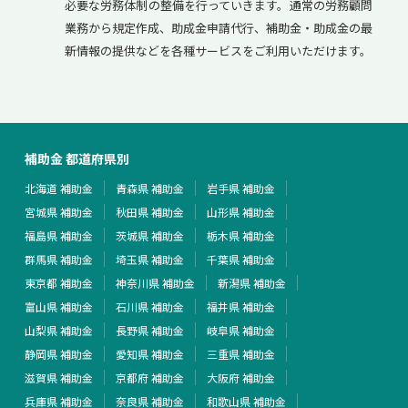
必要な労務体制の整備を行っていきます。通常の労務顧問
業務から規定作成、助成金申請代行、補助金・助成金の最
新情報の提供などを各種サービスをご利用いただけます。
補助金 都道府県別
北海道 補助金
青森県 補助金
岩手県 補助金
宮城県 補助金
秋田県 補助金
山形県 補助金
福島県 補助金
茨城県 補助金
栃木県 補助金
群馬県 補助金
埼玉県 補助金
千葉県 補助金
東京都 補助金
神奈川県 補助金
新潟県 補助金
富山県 補助金
石川県 補助金
福井県 補助金
山梨県 補助金
長野県 補助金
岐阜県 補助金
静岡県 補助金
愛知県 補助金
三重県 補助金
滋賀県 補助金
京都府 補助金
大阪府 補助金
兵庫県 補助金
奈良県 補助金
和歌山県 補助金