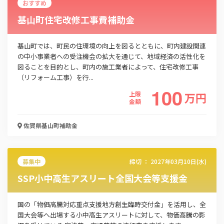
おすすめ
基山町住宅改修工事費補助金
基山町では、町民の住環境の向上を図るとともに、町内建設関連
の中小事業者への受注機会の拡大を通じて、地域経済の活性化を
図ることを目的とし、町内の施工業者によって、住宅改修工事
（リフォーム工事）を行...
100
上限
万
円
金額
佐賀県基山町
補助金
募集中
締切 ：
2027年03月10日(水)
SSP小中高生アスリート全国大会等支援金
国の「物価高騰対応重点支援地方創生臨時交付金」を活用し、全
国大会等へ出場する小中高生アスリートに対して、物価高騰の影