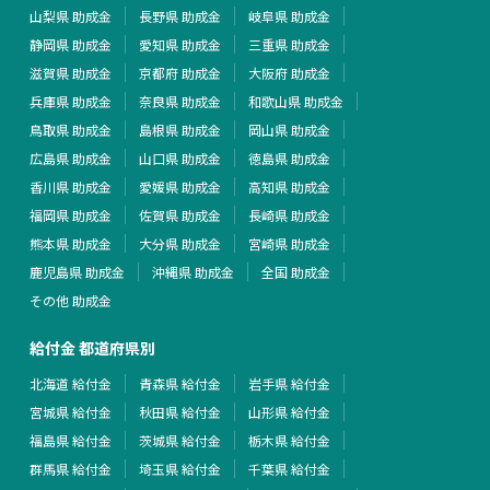
山梨県 助成金
長野県 助成金
岐阜県 助成金
静岡県 助成金
愛知県 助成金
三重県 助成金
滋賀県 助成金
京都府 助成金
大阪府 助成金
兵庫県 助成金
奈良県 助成金
和歌山県 助成金
鳥取県 助成金
島根県 助成金
岡山県 助成金
広島県 助成金
山口県 助成金
徳島県 助成金
香川県 助成金
愛媛県 助成金
高知県 助成金
福岡県 助成金
佐賀県 助成金
長崎県 助成金
熊本県 助成金
大分県 助成金
宮崎県 助成金
鹿児島県 助成金
沖縄県 助成金
全国 助成金
その他 助成金
給付金 都道府県別
北海道 給付金
青森県 給付金
岩手県 給付金
宮城県 給付金
秋田県 給付金
山形県 給付金
福島県 給付金
茨城県 給付金
栃木県 給付金
群馬県 給付金
埼玉県 給付金
千葉県 給付金