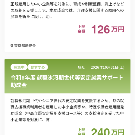
正規雇用した中小企業等を対象に、育成や制度整備、賃上げなど
電話番号
の取組を支援します。本助成金では、介護支援に関する取組への
加算を新たに設け、助...
126
上限
万
円
金額
「PDF資料ダウンロード」ボタンを押下した時点
で本サービスの
利用規約
に同意したものとみなさ
東京都
助成金
れます。
募集中
おすすめ
締切 ：
2026年10月31日(土)
令和8年度 就職氷河期世代等安定就業サポート
助成金
就職氷河期世代やシニア世代の安定就業を支援するため、都の就
職支援事業利用者を雇用した中小企業等や、特定求職者雇用開発
助成金（中高年層安定雇用支援コース等）の支給決定を受けた中
小企業等を対象に、育...
240
上限
万
円
金額