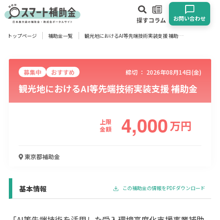
お問い合わせ
探す
コラム
トップページ
補助金一覧
観光地におけるAI等先端技術実装支援 補助金
対象
企業
団体
個人
その他
募集中
おすすめ
締切 ：
2026年08月14日(金)
観光地におけるAI等先端技術実装支援 補助金
エリア
4,000
上限
万
円
金額
業種
東京都
補助金
物流・運輸業
製造業
情報通信業
卸売･小売業
飲食業
建設･不動産業
サービス業
医療･福祉
農業･林業
漁業
宿泊･旅館業
その他
基本情報
この補助金の情報をPDFダウンロード
使い道
「AI等先端技術を活用した受入環境高度化支援事業補助