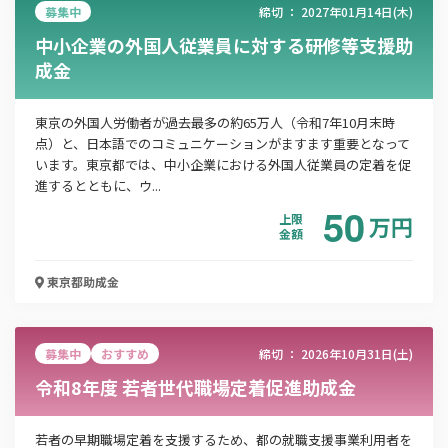
募集中
締切 ：
2027年01月14日(木)
中小企業の外国人従業員に対する研修等支援助
成金
この補助金の情報をPDFダウンロード
東京の外国人労働者が過去最多の約65万人（令和7年10月末時
点）と、日本語でのコミュニケーションがますます重要となって
観光地におけるAI等先端技術実装支援 補助金
います。東京都では、中小企業における外国人従業員の定着を促
進するとともに、ウ...
50
お名前
上限
万
円
金額
東京都
助成金
会社名
募集中
おすすめ
締切 ：
2026年10月31日(土)
令和8年度 若者世代職場定着促進助成金
メールアドレス
若者の早期職場定着を支援するため、都の就職支援事業利用者を