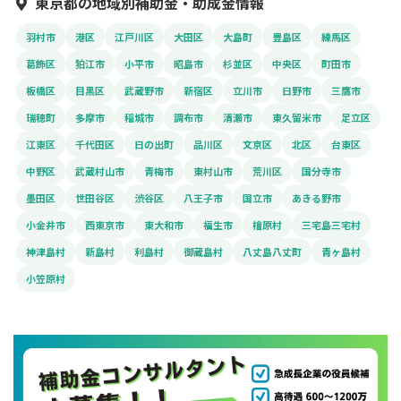
東京都の地域別補助金・助成金情報
羽村市
港区
江戸川区
大田区
大島町
豊島区
練馬区
葛飾区
狛江市
小平市
昭島市
杉並区
中央区
町田市
板橋区
目黒区
武蔵野市
新宿区
立川市
日野市
三鷹市
瑞穂町
多摩市
稲城市
調布市
清瀬市
東久留米市
足立区
江東区
千代田区
日の出町
品川区
文京区
北区
台東区
中野区
武蔵村山市
青梅市
東村山市
荒川区
国分寺市
墨田区
世田谷区
渋谷区
八王子市
国立市
あきる野市
小金井市
西東京市
東大和市
福生市
檜原村
三宅島三宅村
神津島村
新島村
利島村
御蔵島村
八丈島八丈町
青ヶ島村
小笠原村