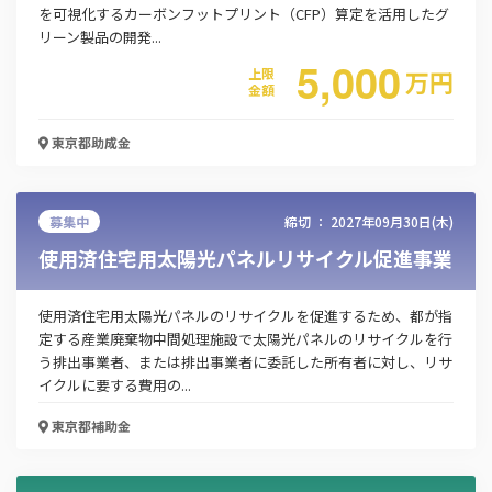
を可視化するカーボンフットプリント（CFP）算定を活用したグ
リーン製品の開発...
5,000
上限
万
円
金額
東京都
助成金
募集中
締切 ：
2027年09月30日(木)
使用済住宅用太陽光パネルリサイクル促進事業
使用済住宅用太陽光パネルのリサイクルを促進するため、都が指
定する産業廃棄物中間処理施設で太陽光パネルのリサイクルを行
う排出事業者、または排出事業者に委託した所有者に対し、リサ
イクルに要する費用の...
東京都
補助金