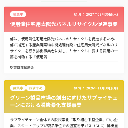
募集中
締切 ：
2027年09月30日(木)
使用済住宅用太陽光パネルリサイクル促進事業
都は、使用済住宅用太陽光パネルのリサイクルを促進するため、
都が指定する産業廃棄物中間処理施設で住宅用太陽光パネルのリ
サイクルを行う排出事業者に対し、リサイクルに要する費用の一
部を補助する「使用済...
東京都
補助金
募集中
おすすめ
締切 ：
2026年11月30日(月)
グリーン製品市場の創出に向けたサプライチェ
ーンにおける脱炭素化支援事業
サプライチェーン全体での脱炭素化に取り組む中堅企業、中小企
業、スタートアップが製品単位での温室効果ガス（GHG）排出量