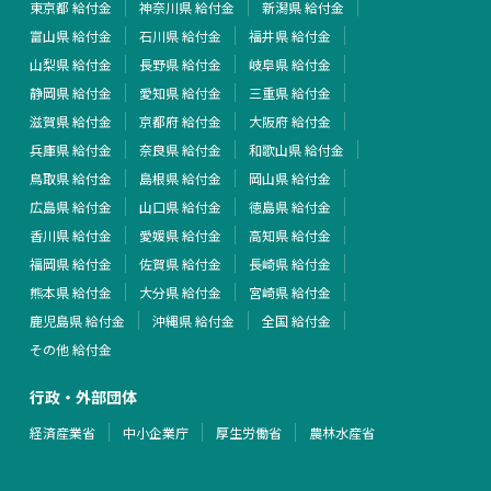
東京都 給付金
神奈川県 給付金
新潟県 給付金
富山県 給付金
石川県 給付金
福井県 給付金
山梨県 給付金
長野県 給付金
岐阜県 給付金
静岡県 給付金
愛知県 給付金
三重県 給付金
滋賀県 給付金
京都府 給付金
大阪府 給付金
兵庫県 給付金
奈良県 給付金
和歌山県 給付金
鳥取県 給付金
島根県 給付金
岡山県 給付金
広島県 給付金
山口県 給付金
徳島県 給付金
香川県 給付金
愛媛県 給付金
高知県 給付金
福岡県 給付金
佐賀県 給付金
長崎県 給付金
熊本県 給付金
大分県 給付金
宮崎県 給付金
鹿児島県 給付金
沖縄県 給付金
全国 給付金
その他 給付金
行政・外部団体
経済産業省
中小企業庁
厚生労働省
農林水産省