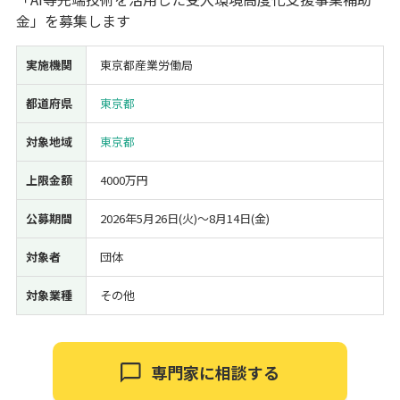
金」を募集します
経営改善・経営強化
販路拡大
海外展開
設備投資
IT導入
人材採用・雇用
人材育成・福利厚生
特許・知的財産
実施機関
東京都産業労働局
起業・創業
事業承継
災害・被災者支援
コロナ関連
環境・省エネ
テレワーク
都道府県
東京都
対象地域
東京都
上限金額
4000万円
公募期間
2026年5月26日(火)〜8月14日(金)
受付中のみ
対象者
団体
対象業種
その他
検索
専門家に相談する