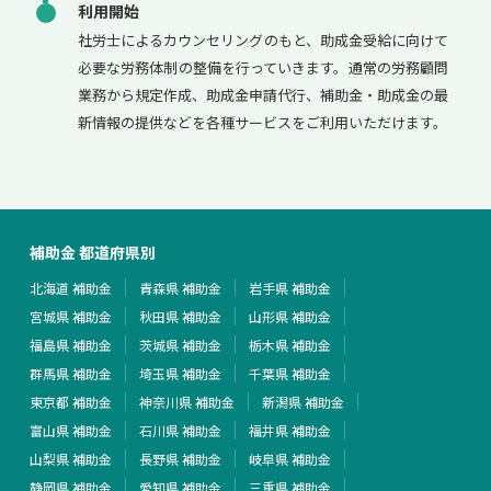
利用開始
社労士によるカウンセリングのもと、助成金受給に向けて
必要な労務体制の整備を行っていきます。通常の労務顧問
業務から規定作成、助成金申請代行、補助金・助成金の最
新情報の提供などを各種サービスをご利用いただけます。
補助金 都道府県別
北海道 補助金
青森県 補助金
岩手県 補助金
宮城県 補助金
秋田県 補助金
山形県 補助金
福島県 補助金
茨城県 補助金
栃木県 補助金
群馬県 補助金
埼玉県 補助金
千葉県 補助金
東京都 補助金
神奈川県 補助金
新潟県 補助金
富山県 補助金
石川県 補助金
福井県 補助金
山梨県 補助金
長野県 補助金
岐阜県 補助金
静岡県 補助金
愛知県 補助金
三重県 補助金