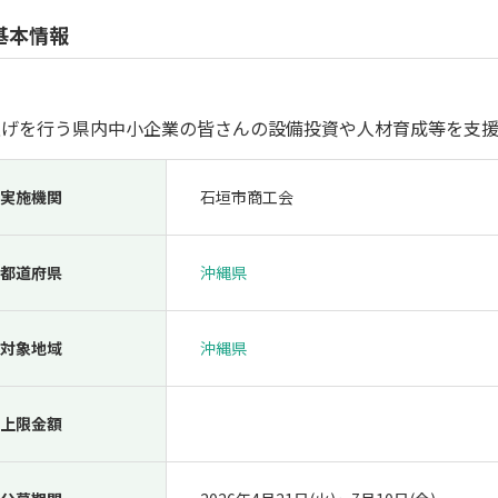
人材採用・雇用
人材育成・福利厚生
特許・知的財産
起業・創業
基本情報
上げを行う県内中小企業の皆さんの設備投資や人材育成等を支
実施機関
石垣市商工会
都道府県
沖縄県
検索
対象地域
沖縄県
上限金額