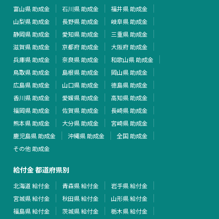
富山県 助成金
石川県 助成金
福井県 助成金
山梨県 助成金
長野県 助成金
岐阜県 助成金
静岡県 助成金
愛知県 助成金
三重県 助成金
滋賀県 助成金
京都府 助成金
大阪府 助成金
兵庫県 助成金
奈良県 助成金
和歌山県 助成金
鳥取県 助成金
島根県 助成金
岡山県 助成金
広島県 助成金
山口県 助成金
徳島県 助成金
香川県 助成金
愛媛県 助成金
高知県 助成金
福岡県 助成金
佐賀県 助成金
長崎県 助成金
熊本県 助成金
大分県 助成金
宮崎県 助成金
鹿児島県 助成金
沖縄県 助成金
全国 助成金
その他 助成金
給付金 都道府県別
北海道 給付金
青森県 給付金
岩手県 給付金
宮城県 給付金
秋田県 給付金
山形県 給付金
福島県 給付金
茨城県 給付金
栃木県 給付金