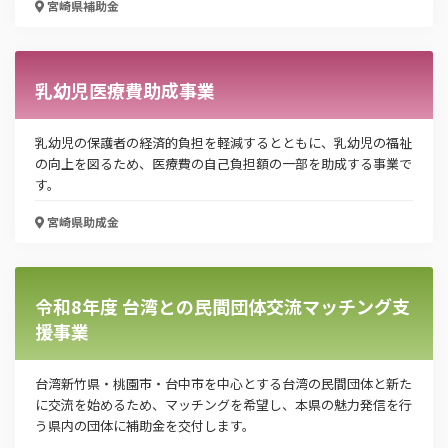
宮崎県
補助金
電話番号
乳幼児医療費助成事業
「PDF資料ダウンロード」ボタンを押下した時点
乳幼児の保護者の経済的負担を軽減するとともに、乳幼児の福祉
で本サービスの
利用規約
に同意したものとみなさ
の向上を図るため、医療費の自己負担額の一部を助成する事業で
れます。
す。
宮崎県
助成金
令和8年度 台湾との民間団体交流マッチング支
援事業
台湾新竹県・桃園市・台中市を中心とする台湾の民間団体と新た
に交流を始めるため、マッチングを希望し、本県の魅力発信を行
う県内の団体に補助金を交付します。