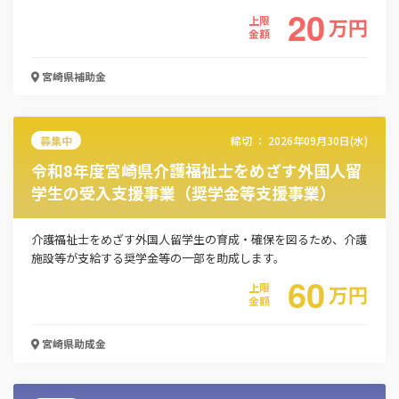
20
上限
万
円
金額
宮崎県
補助金
募集中
締切 ：
2026年09月30日(水)
令和8年度宮崎県介護福祉士をめざす外国人留
学生の受入支援事業（奨学金等支援事業）
介護福祉士をめざす外国人留学生の育成・確保を図るため、介護
施設等が支給する奨学金等の一部を助成します。
60
上限
万
円
金額
宮崎県
助成金