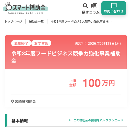
お問い合わせ
探す
コラム
トップページ
補助金一覧
令和8年度フードビジネス競争力強化事業補助金
対象
企業
団体
個人
その他
募集終了
おすすめ
締切 ：
2026年05月28日(木)
令和8年度フードビジネス競争力強化事業補助
エリア
金
100
上限
万
円
業種
金額
物流・運輸業
製造業
情報通信業
卸売･小売業
飲食業
宮崎県
補助金
建設･不動産業
サービス業
医療･福祉
農業･林業
漁業
宿泊･旅館業
その他
基本情報
この補助金の情報をPDFダウンロード
使い道