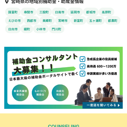
宮崎県の地域別補助金・助成金情報
国富町
串間市
三股町
日南市
延岡市
都城市
高原町
えびの市
西都市
美郷町
宮崎市
新富町
五ヶ瀬町
都農町
日向市
綾町
小林市
門川町
COUNSELING