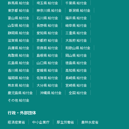
群馬県 給付金
埼玉県 給付金
千葉県 給付金
東京都 給付金
神奈川県 給付金
新潟県 給付金
富山県 給付金
石川県 給付金
福井県 給付金
山梨県 給付金
長野県 給付金
岐阜県 給付金
静岡県 給付金
愛知県 給付金
三重県 給付金
滋賀県 給付金
京都府 給付金
大阪府 給付金
兵庫県 給付金
奈良県 給付金
和歌山県 給付金
鳥取県 給付金
島根県 給付金
岡山県 給付金
広島県 給付金
山口県 給付金
徳島県 給付金
香川県 給付金
愛媛県 給付金
高知県 給付金
福岡県 給付金
佐賀県 給付金
長崎県 給付金
熊本県 給付金
大分県 給付金
宮崎県 給付金
鹿児島県 給付金
沖縄県 給付金
全国 給付金
その他 給付金
行政・外部団体
経済産業省
中小企業庁
厚生労働省
農林水産省