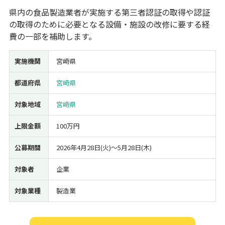
県内の食品製造業者が実施する第三者認証の取得や認証
経営改善・経営強化
販路拡大
海外展開
設備投資
IT導入
の取得のために必要となる設備・施設の改修に要する経
人材採用・雇用
人材育成・福利厚生
特許・知的財産
費の一部を補助します。
起業・創業
事業承継
災害・被災者支援
コロナ関連
環境・省エネ
テレワーク
実施機関
宮崎県
都道府県
宮崎県
対象地域
宮崎県
上限金額
100万円
受付中のみ
公募期間
2026年4月28日(火)〜5月28日(木)
対象者
企業
検索
対象業種
製造業