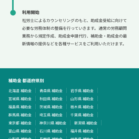
利用開始
社労士によるカウンセリングのもと、助成金受給に向けて
必要な労務体制の整備を行っていきます。通常の労務顧問
業務から規定作成、助成金申請代行、補助金・助成金の最
新情報の提供などを各種サービスをご利用いただけます。
補助金 都道府県別
北海道 補助金
青森県 補助金
岩手県 補助金
宮城県 補助金
秋田県 補助金
山形県 補助金
福島県 補助金
茨城県 補助金
栃木県 補助金
群馬県 補助金
埼玉県 補助金
千葉県 補助金
東京都 補助金
神奈川県 補助金
新潟県 補助金
富山県 補助金
石川県 補助金
福井県 補助金
山梨県 補助金
長野県 補助金
岐阜県 補助金