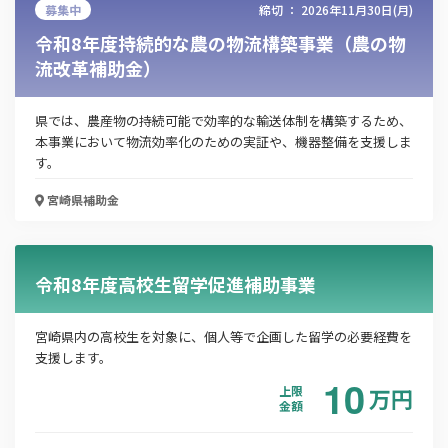
募集中
締切 ：
2026年11月30日(月)
令和8年度持続的な農の物流構築事業（農の物
流改革補助金）
県では、農産物の持続可能で効率的な輸送体制を構築するため、
この補助金の情報をPDFダウンロード
本事業において物流効率化のための実証や、機器整備を支援しま
す。
令和8年度フードビジネス競争力強化事業補助金
宮崎県
補助金
お名前
令和8年度高校生留学促進補助事業
会社名
宮崎県内の高校生を対象に、個人等で企画した留学の必要経費を
支援します。
10
上限
万
円
メールアドレス
金額