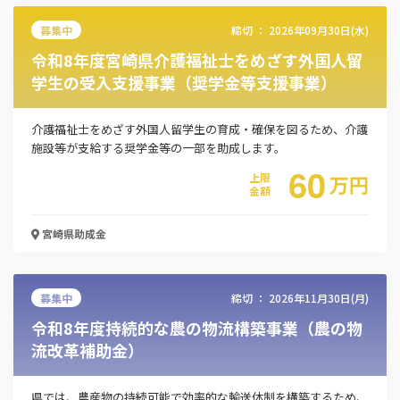
募集中
締切 ：
2026年09月30日(水)
令和8年度宮崎県介護福祉士をめざす外国人留
学生の受入支援事業（奨学金等支援事業）
介護福祉士をめざす外国人留学生の育成・確保を図るため、介護
施設等が支給する奨学金等の一部を助成します。
60
上限
万
円
金額
宮崎県
助成金
この補助金の情報をPDFダウンロード
募集中
締切 ：
2026年11月30日(月)
「稼ぐ力」強化支援事業費補助金
令和8年度持続的な農の物流構築事業（農の物
お名前
流改革補助金）
県では、農産物の持続可能で効率的な輸送体制を構築するため、