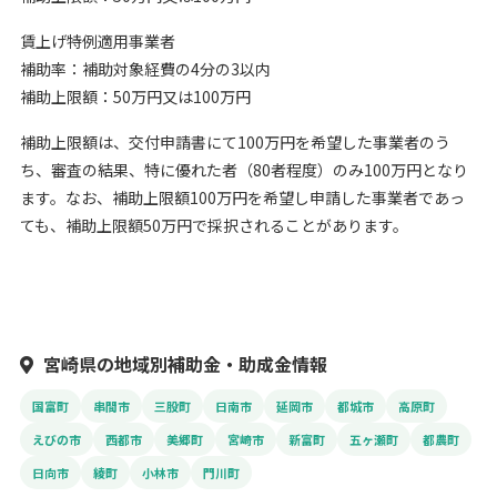
賃上げ特例適用事業者
補助率：補助対象経費の4分の3以内
補助上限額：50万円又は100万円
補助上限額は、交付申請書にて100万円を希望した事業者のう
ち、審査の結果、特に優れた者（80者程度）のみ100万円となり
ます。なお、補助上限額100万円を希望し申請した事業者であっ
ても、補助上限額50万円で採択されることがあります。
宮崎県の地域別補助金・助成金情報
国富町
串間市
三股町
日南市
延岡市
都城市
高原町
えびの市
西都市
美郷町
宮崎市
新富町
五ヶ瀬町
都農町
日向市
綾町
小林市
門川町