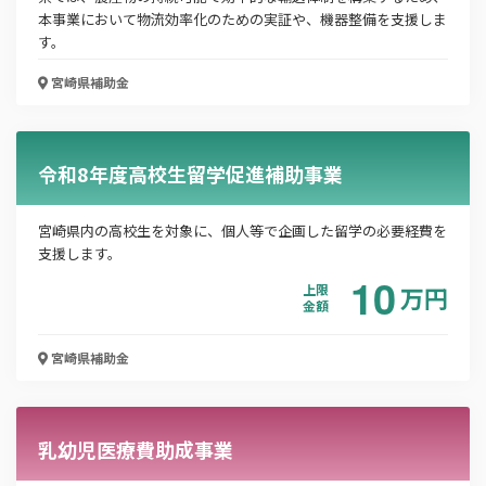
本事業において物流効率化のための実証や、機器整備を支援しま
会社名
す。
宮崎県
補助金
メールアドレス
令和8年度高校生留学促進補助事業
電話番号
宮崎県内の高校生を対象に、個人等で企画した留学の必要経費を
支援します。
10
上限
万
円
金額
「PDF資料ダウンロード」ボタンを押下した時点
で本サービスの
利用規約
に同意したものとみなさ
宮崎県
補助金
れます。
乳幼児医療費助成事業