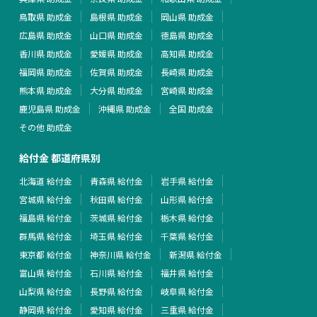
鳥取県 助成金
島根県 助成金
岡山県 助成金
広島県 助成金
山口県 助成金
徳島県 助成金
香川県 助成金
愛媛県 助成金
高知県 助成金
福岡県 助成金
佐賀県 助成金
長崎県 助成金
熊本県 助成金
大分県 助成金
宮崎県 助成金
鹿児島県 助成金
沖縄県 助成金
全国 助成金
その他 助成金
給付金 都道府県別
北海道 給付金
青森県 給付金
岩手県 給付金
宮城県 給付金
秋田県 給付金
山形県 給付金
福島県 給付金
茨城県 給付金
栃木県 給付金
群馬県 給付金
埼玉県 給付金
千葉県 給付金
東京都 給付金
神奈川県 給付金
新潟県 給付金
富山県 給付金
石川県 給付金
福井県 給付金
山梨県 給付金
長野県 給付金
岐阜県 給付金
静岡県 給付金
愛知県 給付金
三重県 給付金