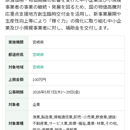
事業者の事業の継続・発展を図るため、国の物価高騰対
経営改善・経営強化
販路拡大
海外展開
設備投資
IT導入
応重点支援地方創生臨時交付金を活用し、新事業展開や
人材採用・雇用
人材育成・福利厚生
特許・知的財産
生産性向上等により「稼ぐ力」の強化に取り組む中小企
起業・創業
事業承継
災害・被災者支援
コロナ関連
業及び小規模事業者に対し、補助金を交付します。
環境・省エネ
テレワーク
実施機関
宮崎県
都道府県
宮崎県
対象地域
宮崎県
受付中のみ
上限金額
100万円
公募期間
2026年5月7日(木)〜29日(金)
検索
対象者
企業
漁業,製造業,情報通信業,卸売･小売業,飲食業,建設･
対象業種
不動産業,サービス業,医療･福祉,農業･林業,その他,
宿泊･旅館業,物流・運輸業