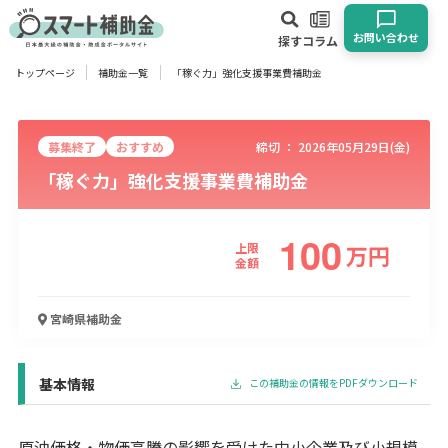
お問い合わせ
探す
コラム
トップページ
補助金一覧
「稼ぐ力」強化支援事業費補助金
対象
企業
団体
個人
その他
募集終了
おすすめ
締切 ：
2026年05月29日(金)
「稼ぐ力」強化支援事業費補助金
エリア
100
上限
万
円
金額
業種
宮崎県
補助金
物流・運輸業
製造業
情報通信業
卸売･小売業
飲食業
建設･不動産業
サービス業
医療･福祉
農業･林業
漁業
宿泊･旅館業
その他
基本情報
この補助金の情報をPDFダウンロード
使い道
原油価格・物価高騰の影響を受けた中小企業及び小規模