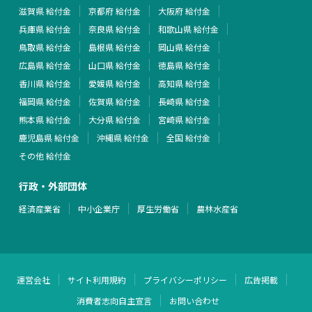
滋賀県 給付金
京都府 給付金
大阪府 給付金
兵庫県 給付金
奈良県 給付金
和歌山県 給付金
鳥取県 給付金
島根県 給付金
岡山県 給付金
広島県 給付金
山口県 給付金
徳島県 給付金
香川県 給付金
愛媛県 給付金
高知県 給付金
福岡県 給付金
佐賀県 給付金
長崎県 給付金
熊本県 給付金
大分県 給付金
宮崎県 給付金
鹿児島県 給付金
沖縄県 給付金
全国 給付金
その他 給付金
行政・外部団体
経済産業省
中小企業庁
厚生労働省
農林水産省
運営会社
サイト利用規約
プライバシーポリシー
広告掲載
消費者志向自主宣言
お問い合わせ