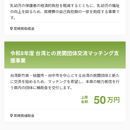
乳幼児の保護者の経済的負担を軽減するとともに、乳幼児の福祉
の向上を図るため、医療費の自己負担額の一部を助成する事業で
す。
宮崎県
助成金
令和8年度 台湾との民間団体交流マッチング支
援事業
台湾新竹県・桃園市・台中市を中心とする台湾の民間団体と新た
に交流を始めるため、マッチングを希望し、本県の魅力発信を行
う県内の団体に補助金を交付します。
50
上限
万
円
金額
宮崎県
補助金