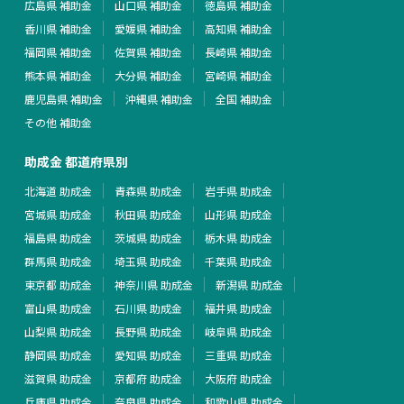
広島県 補助金
山口県 補助金
徳島県 補助金
香川県 補助金
愛媛県 補助金
高知県 補助金
福岡県 補助金
佐賀県 補助金
長崎県 補助金
熊本県 補助金
大分県 補助金
宮崎県 補助金
鹿児島県 補助金
沖縄県 補助金
全国 補助金
その他 補助金
助成金 都道府県別
北海道 助成金
青森県 助成金
岩手県 助成金
宮城県 助成金
秋田県 助成金
山形県 助成金
福島県 助成金
茨城県 助成金
栃木県 助成金
群馬県 助成金
埼玉県 助成金
千葉県 助成金
東京都 助成金
神奈川県 助成金
新潟県 助成金
富山県 助成金
石川県 助成金
福井県 助成金
山梨県 助成金
長野県 助成金
岐阜県 助成金
静岡県 助成金
愛知県 助成金
三重県 助成金
滋賀県 助成金
京都府 助成金
大阪府 助成金
兵庫県 助成金
奈良県 助成金
和歌山県 助成金