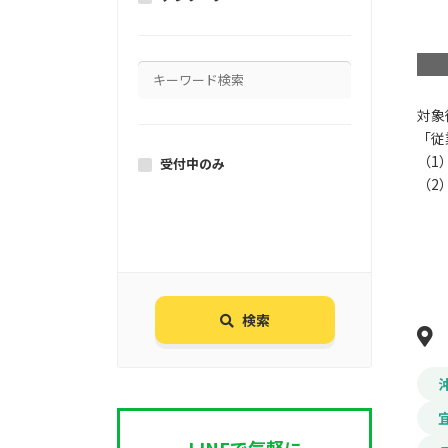
対象
「従
（1
受付中のみ
（2
検索
LINEで気軽に