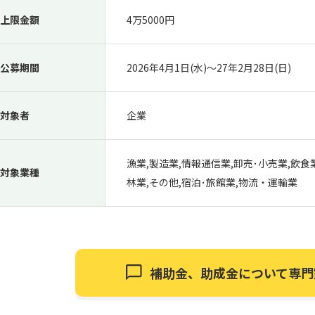
上限金額
4万5000円
公募期間
2026年4月1日(水)〜27年2月28日(日)
対象者
企業
漁業,製造業,情報通信業,卸売･小売業,飲食
対象業種
林業,その他,宿泊･旅館業,物流・運輸業
補助金、助成金について
専門