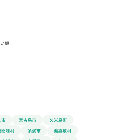
低い額
報をPDFダウンロード
支援事業補助金
ま市
宮古島市
久米島町
座間味村
糸満市
渡嘉敷村