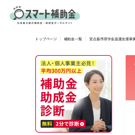
対象
トップページ
補助金一覧
宮古島市奨学金返還支援事
企業
団体
個人
その他
エリア
業種
物流・運輸業
製造業
情報通信業
卸売･小売業
飲食業
使い道