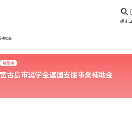
探す
業補助金
募集中
宮古島市奨学金返還支援事業補助金
建設･不動産業
サービス業
医療･福祉
農業･林業
漁業
宿泊･