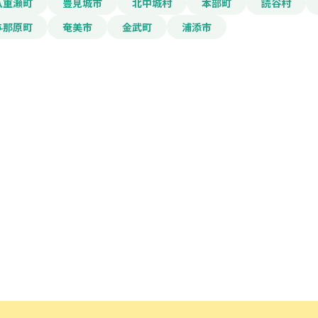
八重瀬町
豊見城市
北中城村
本部町
読谷村
与那原町
奄美市
金武町
浦添市
電話番号
「PDF資料ダウンロ
で本サービスの
利用
されます。