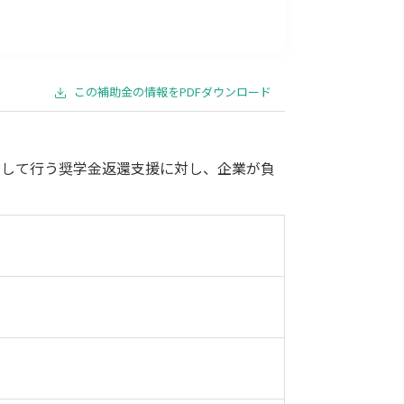
事業承継
災害・被災者支援
コロナ関連
環境・省エネ
この補助金の情報をPDFダウンロード
対して行う奨学金返還支援に対し、企業が負