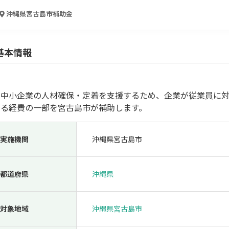
人材採用・雇用
人材育成・福利厚生
特許・知的財産
起業・創業
沖縄県宮古島市
補助金
基本情報
内中小企業の人材確保・定着を支援するため、企業が従業員に
する経費の一部を宮古島市が補助します。
実施機関
沖縄県宮古島市
検索
都道府県
沖縄県
対象地域
沖縄県宮古島市