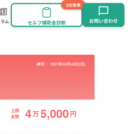
2分簡単
お問い合わせ
コラム
セルフ補助金診断
締切 ：
2027年02月28日(日)
4
5,000
旅館業
その他
上限
万
円
金額