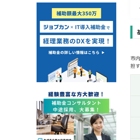
経営改善・経営強化
販路拡大
海外展開
設備投資
IT導入
テレワーク
市
受付中のみ
担