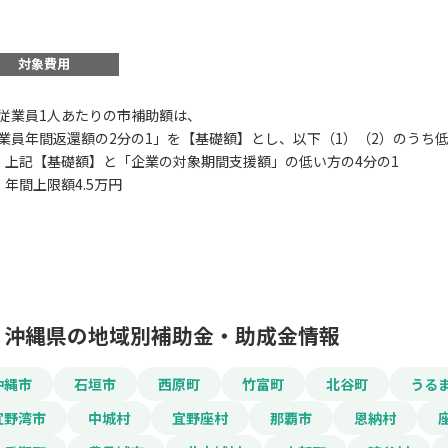
対象費用
従業員1人あたりの市補助額は、
業員年間返還額の2分の1」を【基礎額】とし、以下（1）（2）のうち
この補助金の情
）上記【基礎額】と「企業の対象期間支援額」の低い方の4分の1
）年間上限額4.5万円
宮古島市奨学金返還
お名前
沖縄県の地域別補助金・助成金情報
会社名
沖縄市
石垣市
西原町
竹富町
北谷町
うる
宜野湾市
中城村
宜野座村
那覇市
恩納村
メールアドレス