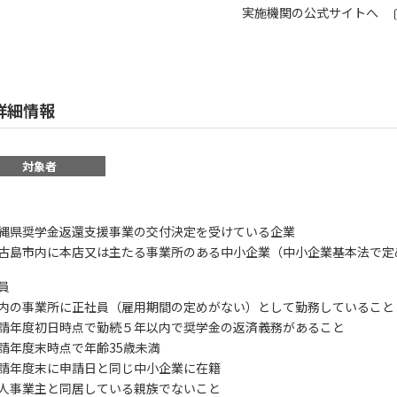
実施機関の公式サイトへ
詳細情報
対象者
縄県奨学金返還支援事業の交付決定を受けている企業
古島市内に本店又は主たる事業所のある中小企業（中小企業基本法で定
員
内の事業所に正社員（雇用期間の定めがない）として勤務していること
請年度初日時点で勤続５年以内で奨学金の返済義務があること
請年度末時点で年齢35歳未満
請年度末に申請日と同じ中小企業に在籍
人事業主と同居している親族でないこと