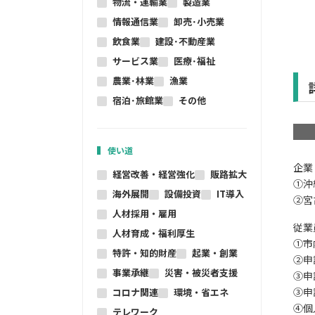
物流・運輸業
製造業
情報通信業
卸売･小売業
飲食業
建設･不動産業
サービス業
医療･福祉
農業･林業
漁業
宿泊･旅館業
その他
使い道
企業
経営改善・経営強化
販路拡大
①沖
海外展開
設備投資
IT導入
②宮
人材採用・雇用
従業
人材育成・福利厚生
①市
特許・知的財産
起業・創業
②申
事業承継
災害・被災者支援
③申
③申
コロナ関連
環境・省エネ
④個
テレワーク