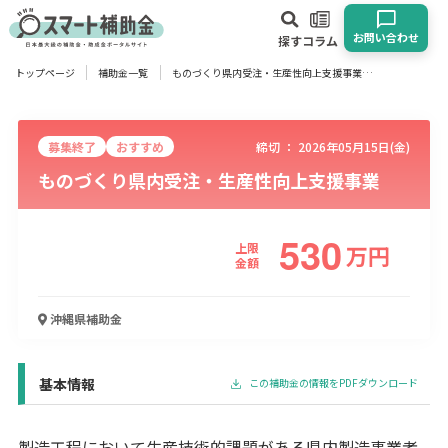
お問い合わせ
探す
コラム
トップページ
補助金一覧
ものづくり県内受注・生産性向上支援事業
対象
企業
団体
個人
その他
募集終了
おすすめ
締切 ：
2026年05月15日(金)
ものづくり県内受注・生産性向上支援事業
エリア
530
上限
万
円
金額
業種
沖縄県
補助金
物流・運輸業
製造業
情報通信業
卸売･小売業
飲食業
建設･不動産業
サービス業
医療･福祉
農業･林業
漁業
宿泊･旅館業
その他
基本情報
この補助金の情報をPDFダウンロード
使い道
製造工程において生産技術的課題がある県内製造事業者