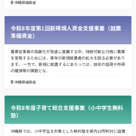
沖縄県
補助金
令和8年度第1回新規畑人資金支援事業（就農
準備資金）
農業従事者の高齢化が急速に進展する中、持続可能な力強い農業
を実現するためには、青年の新規就農者の拡大を図る必要があり
ます。 一方で、新規に就農するにあたっては、技術の習得や所得
の確保等が課題とな...
沖縄県
補助金
令和8年度子育て総合支援事業（小中学生無料
塾）
この補助金の情報をPDFダウンロード
ものづくり県内受注・生産性向上支援事業
沖縄県では、小中学生を対象とした無料塾を県内18市町村に設置