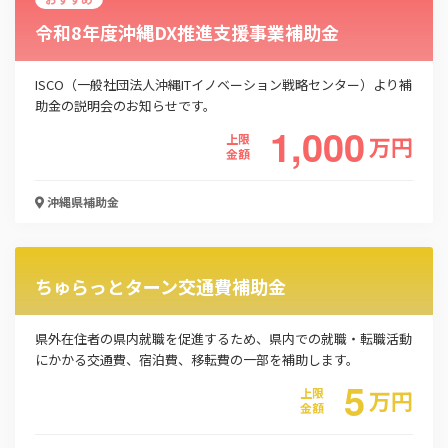
令和8年度沖縄DX推進支援事業補助金
ISCO（一般社団法人沖縄ITイノベーション戦略センター）より補
助金の説明会のお知らせです。
1,000
上限
万
円
金額
沖縄県
補助金
ちゅらっとターン交通費補助金
県外在住者の県内就職を促進するため、県内での就職・転職活動
にかかる交通費、宿泊費、移転費の一部を補助します。
5
上限
万
円
金額