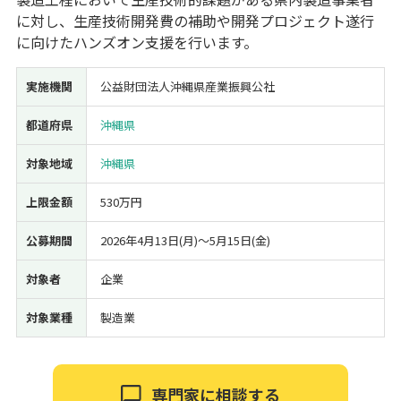
に対し、生産技術開発費の補助や開発プロジェクト遂行
経営改善・経営強化
販路拡大
海外展開
設備投資
IT導入
に向けたハンズオン支援を行います。
人材採用・雇用
人材育成・福利厚生
特許・知的財産
起業・創業
事業承継
災害・被災者支援
コロナ関連
実施機関
公益財団法人沖縄県産業振興公社
環境・省エネ
テレワーク
都道府県
沖縄県
対象地域
沖縄県
上限金額
530万円
受付中のみ
公募期間
2026年4月13日(月)〜5月15日(金)
対象者
企業
対象業種
製造業
検索
専門家に相談する