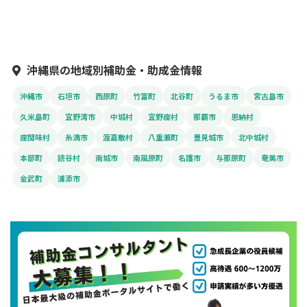
沖縄県の地域別補助金・助成金情報
沖縄市
石垣市
西原町
竹富町
北谷町
うるま市
宮古島市
久米島町
宜野湾市
中城村
宜野座村
那覇市
恩納村
座間味村
糸満市
渡嘉敷村
八重瀬町
豊見城市
北中城村
本部町
読谷村
南城市
南風原町
名護市
与那原町
奄美市
金武町
浦添市