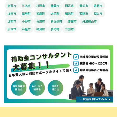
高砂市
三木市
川西市
豊岡市
西宮市
養父市
姫路市
加東市
福崎町
播磨町
太子町
稲美町
西脇市
相生市
加西市
小野市
佐用町
新温泉町
赤穂市
丹波篠山市
洲本市
芦屋市
神河町
多可町
三田市