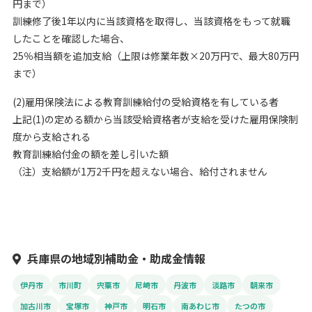
円まで）
訓練修了後1年以内に当該資格を取得し、当該資格をもって就職
したことを確認した場合、
25％相当額を追加支給（上限は修業年数×20万円で、最大80万円
まで）
(2)雇用保険法による教育訓練給付の受給資格を有している者
上記(1)の定める額から当該受給資格者が支給を受けた雇用保険制
度から支給される
教育訓練給付金の額を差し引いた額
（注）支給額が1万2千円を超えない場合、給付されません
兵庫県の地域別補助金・助成金情報
伊丹市
市川町
宍粟市
尼崎市
丹波市
淡路市
朝来市
加古川市
宝塚市
神戸市
明石市
南あわじ市
たつの市