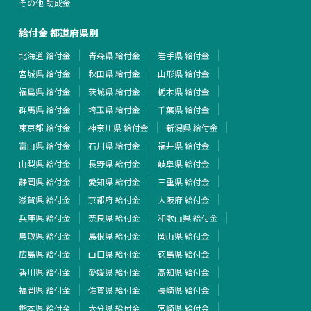
その他 助成金
給付金 都道府県別
北海道 給付金
青森県 給付金
岩手県 給付金
宮城県 給付金
秋田県 給付金
山形県 給付金
福島県 給付金
茨城県 給付金
栃木県 給付金
群馬県 給付金
埼玉県 給付金
千葉県 給付金
東京都 給付金
神奈川県 給付金
新潟県 給付金
富山県 給付金
石川県 給付金
福井県 給付金
山梨県 給付金
長野県 給付金
岐阜県 給付金
静岡県 給付金
愛知県 給付金
三重県 給付金
滋賀県 給付金
京都府 給付金
大阪府 給付金
兵庫県 給付金
奈良県 給付金
和歌山県 給付金
鳥取県 給付金
島根県 給付金
岡山県 給付金
広島県 給付金
山口県 給付金
徳島県 給付金
香川県 給付金
愛媛県 給付金
高知県 給付金
福岡県 給付金
佐賀県 給付金
長崎県 給付金
熊本県 給付金
大分県 給付金
宮崎県 給付金