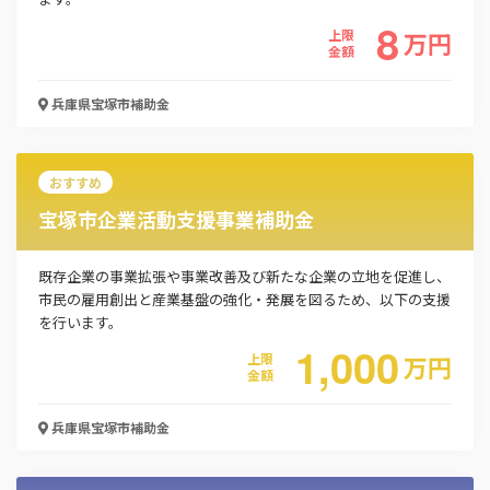
8
上限
万
円
メールアドレス
金額
兵庫県宝塚市
補助金
電話番号
おすすめ
宝塚市企業活動支援事業補助金
「PDF資料ダウンロード」ボタンを押下した時点
で本サービスの
利用規約
に同意したものとみなさ
既存企業の事業拡張や事業改善及び新たな企業の立地を促進し、
れます。
市民の雇用創出と産業基盤の強化・発展を図るため、以下の支援
を行います。
1,000
上限
万
円
金額
兵庫県宝塚市
補助金