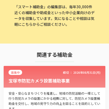
「スマート補助金」の編集部は、毎年30,000件
近くの補助金や助成金といった中小企業向けのデ
ータを収集しています。気になることや相談は気
軽にこちらからご相談ください。
この補助金の情報をPDFダウンロード
関連する補助金
高等職業訓練促進給付金事業、自立支援教育訓練
給付金事業
募集中
締切 ：
2026年08月31日(月)
お名前
宝塚市防犯カメラ設置補助事業
安全・安心なまちづくりを推進し、地域の防犯活動の一環として
会社名
行う防犯カメラの設置にかかる経費に対して、防犯カメラ設置補
助金を交付し、地域の見守り力の向上を図ることを目的としてい
ます。