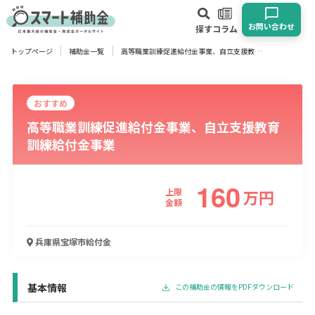
お問い合わせ
探す
コラム
トップページ
補助金一覧
高等職業訓練促進給付金事業、自立支援教育訓練給付金事業
対象
企業
団体
個人
その他
おすすめ
高等職業訓練促進給付金事業、自立支援教育
エリア
訓練給付金事業
160
上限
万
円
業種
金額
物流・運輸業
製造業
情報通信業
卸売･小売業
飲食業
兵庫県宝塚市
給付金
建設･不動産業
サービス業
医療･福祉
農業･林業
漁業
宿泊･旅館業
その他
基本情報
この補助金の情報をPDFダウンロード
使い道