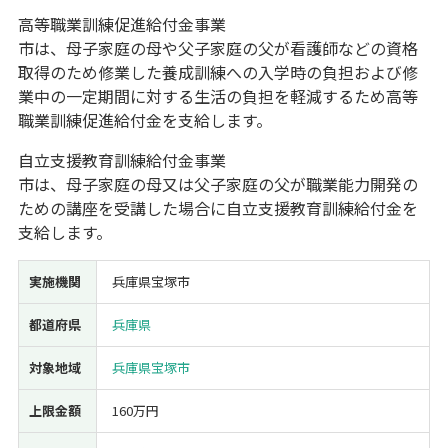
高等職業訓練促進給付金事業
経営改善・経営強化
販路拡大
海外展開
設備投資
IT導入
市は、母子家庭の母や父子家庭の父が看護師などの資格
人材採用・雇用
人材育成・福利厚生
特許・知的財産
取得のため修業した養成訓練への入学時の負担および修
起業・創業
事業承継
災害・被災者支援
コロナ関連
業中の一定期間に対する生活の負担を軽減するため高等
環境・省エネ
テレワーク
職業訓練促進給付金を支給します。
自立支援教育訓練給付金事業
市は、母子家庭の母又は父子家庭の父が職業能力開発の
ための講座を受講した場合に自立支援教育訓練給付金を
支給します。
受付中のみ
実施機関
兵庫県宝塚市
都道府県
兵庫県
検索
対象地域
兵庫県宝塚市
上限金額
160万円