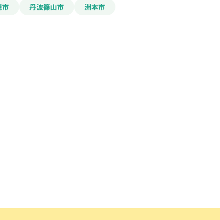
穂市
丹波篠山市
洲本市
ード」ボタンを押下した時点
規約
に同意したものとみな