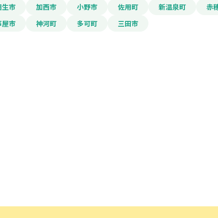
相生市
加西市
小野市
佐用町
新温泉町
赤
芦屋市
神河町
多可町
三田市
電話番号
「PDF資料ダウンロ
で本サービスの
利用
されます。