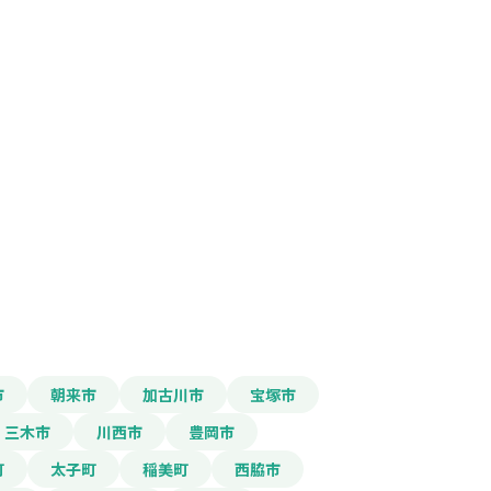
報をPDFダウンロード
金
市
朝来市
加古川市
宝塚市
三木市
川西市
豊岡市
町
太子町
稲美町
西脇市