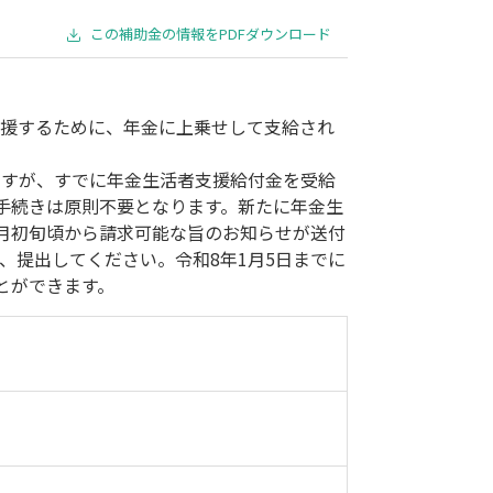
事業承継
災害・被災者支援
コロナ関連
環境・省エネ
この補助金の情報をPDFダウンロード
支援するために、年金に上乗せして支給され
ですが、すでに年金生活者支援給付金を受給
手続きは原則不要となります。新たに年金生
月初旬頃から請求可能な旨のお知らせが送付
、提出してください。令和8年1月5日までに
とができます。