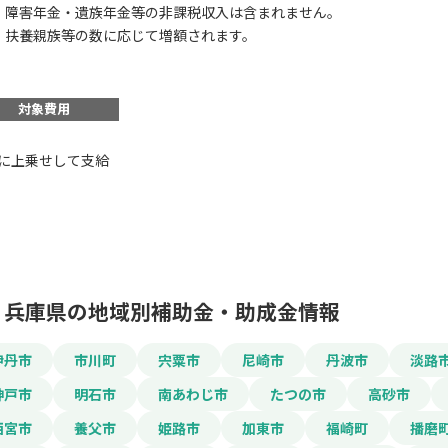
 障害年金・遺族年金等の非課税収入は含まれません。
 扶養親族等の数に応じて増額されます。
対象費用
この補助金の情
に上乗せして支給
年金生活者支援給付
お名前
兵庫県の地域別補助金・助成金情報
会社名
伊丹市
市川町
宍粟市
尼崎市
丹波市
淡路
神戸市
明石市
南あわじ市
たつの市
高砂市
西宮市
養父市
姫路市
加東市
福崎町
播磨
メールアドレス