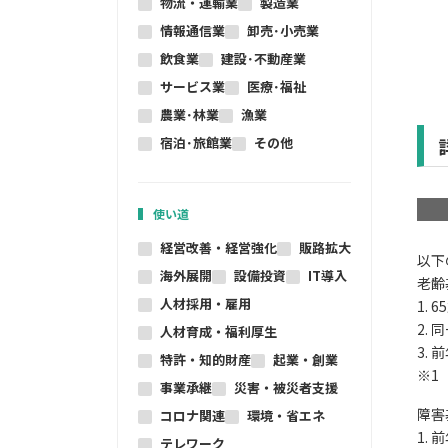
物流・運輸業
製造業
情報通信業
卸売･小売業
飲食業
建設･不動産業
サービス業
医療･福祉
農業･林業
漁業
宿泊･旅館業
その他
使い道
経営改善・経営強化
販路拡大
以下
海外展開
設備投資
IT導入
老齢
人材採用・雇用
1.
2.
人材育成・福利厚生
3.
特許・知的財産
起業・創業
※1
事業承継
災害・被災者支援
障害
コロナ関連
環境・省エネ
1.
テレワーク