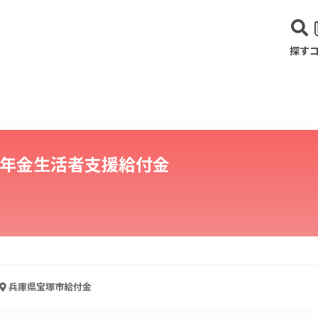
探す
年金生活者支援給付金
建設･不動産業
サービス業
医療･福祉
農業･林業
漁業
宿泊･
兵庫県宝塚市
給付金