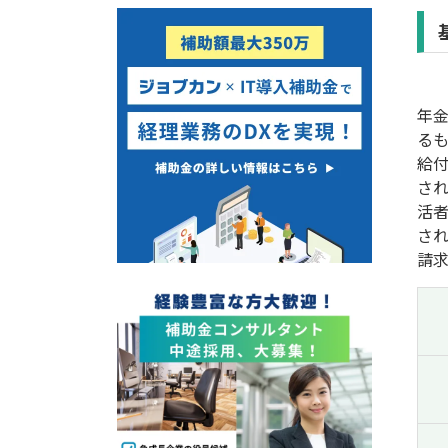
経営改善・経営強化
販路拡大
海外展開
設備投資
IT導入
テレワーク
年
る
給
さ
受付中のみ
活
さ
請求