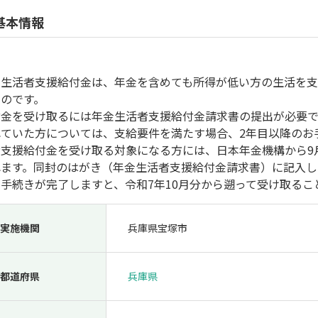
人材採用・雇用
人材育成・福利厚生
特許・知的財産
起業・創業
基本情報
金生活者支援給付金は、年金を含めても所得が低い方の生活を
ものです。
付金を受け取るには年金生活者支援給付金請求書の提出が必要
れていた方については、支給要件を満たす場合、2年目以降のお
者支援給付金を受け取る対象になる方には、日本年金機構から9
れます。同封のはがき（年金生活者支援給付金請求書）に記入し
手続きが完了しますと、令和7年10月分から遡って受け取るこ
検索
実施機関
兵庫県宝塚市
都道府県
兵庫県