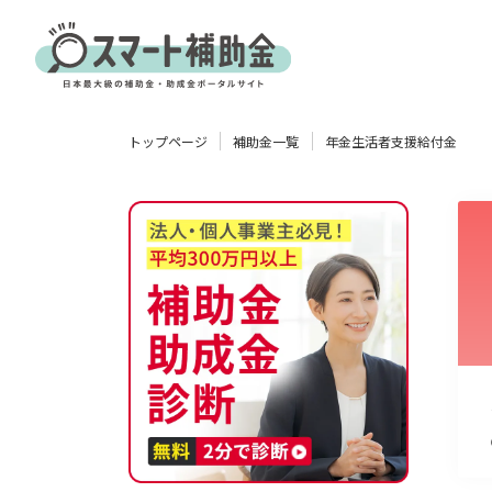
対象
トップページ
補助金一覧
年金生活者支援給付金
企業
団体
個人
その他
エリア
業種
物流・運輸業
製造業
情報通信業
卸売･小売業
飲食業
使い道