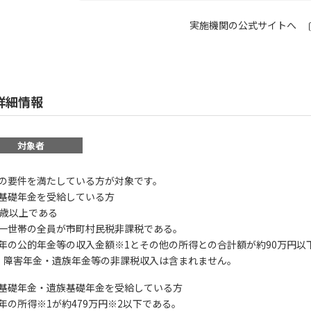
実施機関の公式サイトへ
詳細情報
対象者
の要件を満たしている方が対象です。
基礎年金を受給している方
 65歳以上である
 同一世帯の全員が市町村民税非課税である。
 前年の公的年金等の収入金額※1とその他の所得との合計額が約90万円以
 障害年金・遺族年金等の非課税収入は含まれません。
基礎年金・遺族基礎年金を受給している方
 前年の所得※1が約479万円※2以下である。