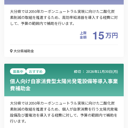
大分県では2050年カーボンニュートラル実現に向けた二酸化炭
素削減の取組を推進するため、高効率給湯器を導入する経費に対
メールアドレス
して、予算の範囲内で補助を行います。
15
上限
万
円
金額
電話番号
大分県
補助金
「PDF資料ダウンロード」ボタンを押下した時点
募集中
おすすめ
締切 ：
2026年11月30日(月)
で本サービスの
利用規約
に同意したものとみなさ
個人向け自家消費型太陽光発電設備等導入事業
れます。
費補助金
大分県では2050年カーボンニュートラル実現に向けた二酸化炭
素削減の取組を推進するため、個人が自家消費を行う太陽光発電
設備及び蓄電池を導入する経費に対して、予算の範囲内で補助を
行います。