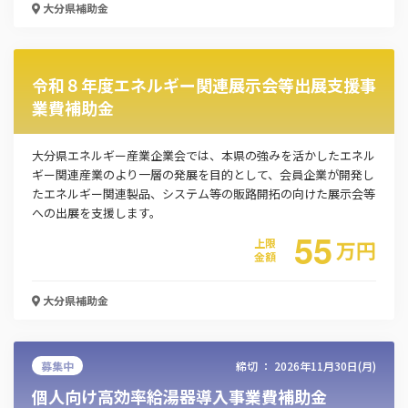
大分県
補助金
令和８年度エネルギー関連展示会等出展支援事
業費補助金
大分県エネルギー産業企業会では、本県の強みを活かしたエネル
ギー関連産業のより一層の発展を目的として、会員企業が開発し
たエネルギー関連製品、システム等の販路開拓の向けた展示会等
この補助金の情報をPDFダウンロード
への出展を支援します。
55
グリーン・コンビナートおおいた創出事業費補助
上限
万
円
金額
金
大分県
補助金
お名前
募集中
締切 ：
2026年11月30日(月)
会社名
個人向け高効率給湯器導入事業費補助金