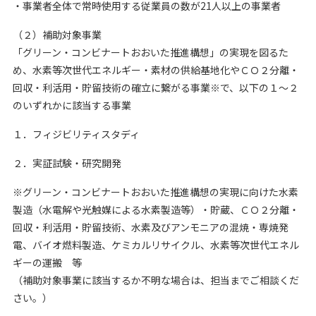
・事業者全体で常時使用する従業員の数が21人以上の事業者
（２）補助対象事業
「グリーン・コンビナートおおいた推進構想」の実現を図るた
め、水素等次世代エネルギー・素材の供給基地化やＣＯ２分離・
回収・利活用・貯留技術の確立に繋がる事業※で、以下の１～２
のいずれかに該当する事業
１．フィジビリティスタディ
２．実証試験・研究開発
※グリーン・コンビナートおおいた推進構想の実現に向けた水素
製造（水電解や光触媒による水素製造等）・貯蔵、ＣＯ２分離・
回収・利活用・貯留技術、水素及びアンモニアの混焼・専焼発
電、バイオ燃料製造、ケミカルリサイクル、水素等次世代エネル
ギーの運搬 等
（補助対象事業に該当するか不明な場合は、担当までご相談くだ
さい。）