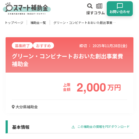
お問い合わせ
探す
コラム
トップページ
補助金一覧
グリーン・コンビナートおおいた創出事業費補助金
対象
企業
団体
個人
その他
募集終了
おすすめ
締切 ：
2025年11月28日(金)
グリーン・コンビナートおおいた創出事業費
エリア
補助金
2,000
上限
万
円
業種
金額
物流・運輸業
製造業
情報通信業
卸売･小売業
飲食業
大分県
補助金
建設･不動産業
サービス業
医療･福祉
農業･林業
漁業
宿泊･旅館業
その他
基本情報
この補助金の情報をPDFダウンロード
使い道