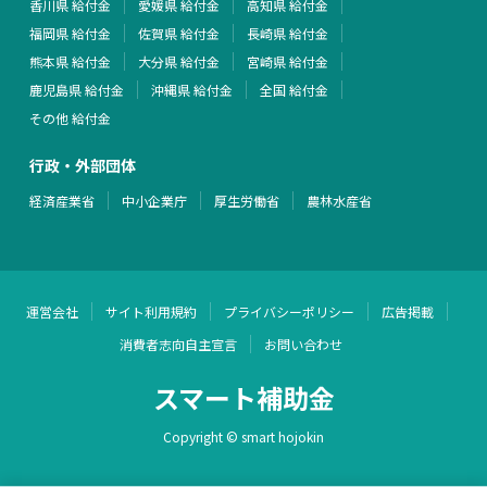
香川県 給付金
愛媛県 給付金
高知県 給付金
福岡県 給付金
佐賀県 給付金
長崎県 給付金
熊本県 給付金
大分県 給付金
宮崎県 給付金
鹿児島県 給付金
沖縄県 給付金
全国 給付金
その他 給付金
行政・外部団体
経済産業省
中小企業庁
厚生労働省
農林水産省
運営会社
サイト利用規約
プライバシーポリシー
広告掲載
消費者志向自主宣言
お問い合わせ
スマート補助金
Copyright © smart hojokin