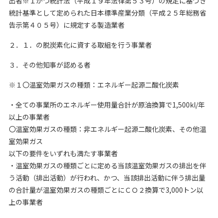
出者※１かつ統計法（平成１９年法律第５３号）の規定に基づき
統計基準として定められた日本標準産業分類（平成２５年総務省
告示第４０５号）に規定する製造業者
２．１．の脱炭素化に資する取組を行う事業者
３．その他知事が認める者
※１〇温室効果ガスの種類：エネルギー起源二酸化炭素
・全ての事業所のエネルギー使用量合計が原油換算で1,500kl/年
以上の事業者
〇温室効果ガスの種類：非エネルギー起源二酸化炭素、その他温
室効果ガス
以下の要件をいずれも満たす事業者
・温室効果ガスの種類ごとに定める当該温室効果ガスの排出を伴
う活動（排出活動）が行われ、かつ、当該排出活動に伴う排出量
の合計量が温室効果ガスの種類ごとにＣＯ２換算で3,000トン以
上の事業者