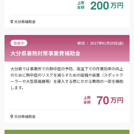
200
上限
万
円
金額
大分県
補助金
募集中
締切 ：
2027年01月29日(金)
大分県暑熱対策事業費補助金
大分県では事業所での熱中症の予防、高温下での作業効率の向上
のために熱中症のリスクを減らすための設備や装置（スポットク
ーラーや大型扇風機等）を導入する際にかかる費用の一部を補助
します。
70
上限
万
円
金額
大分県
補助金