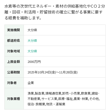
水素等の次世代エネルギー・素材の供給基地化やCＯ２分
経営改善・経営強化
販路拡大
海外展開
設備投資
IT導入
離・回収・利活用・貯留技術の確立に繋がる事業に要す
人材採用・雇用
人材育成・福利厚生
特許・知的財産
る経費を補助します。
起業・創業
事業承継
災害・被災者支援
コロナ関連
環境・省エネ
テレワーク
実施機関
大分県
都道府県
大分県
対象地域
大分県
上限金額
2000万円
受付中のみ
公募期間
2025年10月24日(金)〜11月28日(金)
対象者
企業
検索
漁業,製造業,情報通信業,卸売･小売業,飲食業,建設･
対象業種
不動産業,サービス業,医療･福祉,農業･林業,その他,
宿泊･旅館業,物流・運輸業