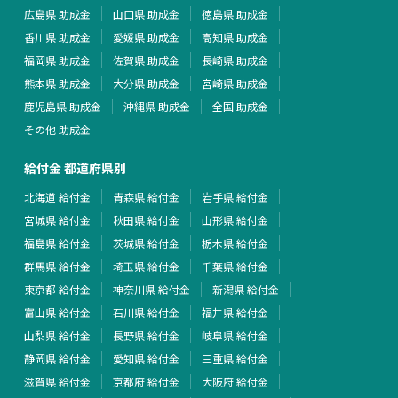
広島県 助成金
山口県 助成金
徳島県 助成金
香川県 助成金
愛媛県 助成金
高知県 助成金
福岡県 助成金
佐賀県 助成金
長崎県 助成金
熊本県 助成金
大分県 助成金
宮崎県 助成金
鹿児島県 助成金
沖縄県 助成金
全国 助成金
その他 助成金
給付金 都道府県別
北海道 給付金
青森県 給付金
岩手県 給付金
宮城県 給付金
秋田県 給付金
山形県 給付金
福島県 給付金
茨城県 給付金
栃木県 給付金
群馬県 給付金
埼玉県 給付金
千葉県 給付金
東京都 給付金
神奈川県 給付金
新潟県 給付金
富山県 給付金
石川県 給付金
福井県 給付金
山梨県 給付金
長野県 給付金
岐阜県 給付金
静岡県 給付金
愛知県 給付金
三重県 給付金
滋賀県 給付金
京都府 給付金
大阪府 給付金