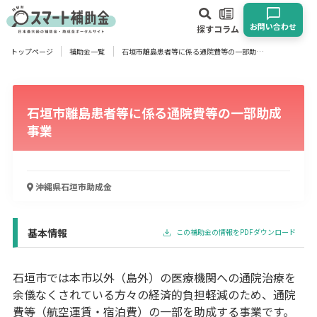
お問い合わせ
探す
コラム
トップページ
補助金一覧
石垣市離島患者等に係る通院費等の一部助成事業
対象
企業
団体
個人
その他
石垣市離島患者等に係る通院費等の一部助成
エリア
事業
沖縄県石垣市
助成金
業種
物流・運輸業
製造業
情報通信業
卸売･小売業
飲食業
基本情報
この補助金の情報をPDFダウンロード
建設･不動産業
サービス業
医療･福祉
農業･林業
漁業
宿泊･旅館業
その他
石垣市では本市以外（島外）の医療機関への通院治療を
余儀なくされている方々の経済的負担軽減のため、通院
費等（航空運賃・宿泊費）の一部を助成する事業です。
使い道