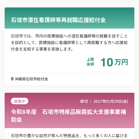
この補助金の情報をPDFダウンロード
石垣市潜在看護師等再就職応援給付金
石垣市離島患者等に係る通院費等の一部助成事業
石垣市では、市内の医療施設への潜在看護師等の就職を促すこと
を目的として、医療施設に看護師等として再就職する方へ応援給
お名前
付金を支給する事業を実施します。
10
上限
万
円
金額
会社名
沖縄県石垣市
給付金
メールアドレス
募集中
締切 ：
2027年01月29日(金)
令和8年度 石垣市特産品販路拡大支援事業補
助金
電話番号
石垣市の豊かな自然が育んだ特産品を、もっと多くの人に届けま