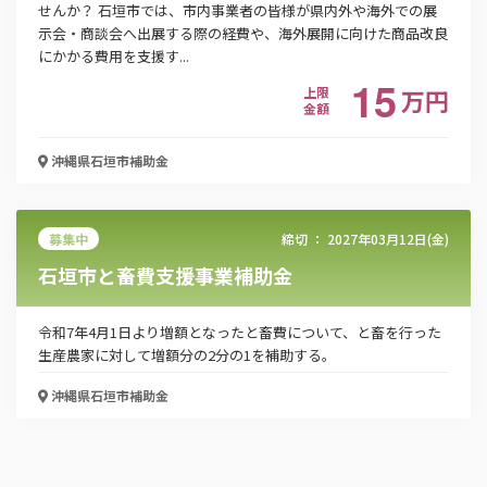
せんか？ 石垣市では、市内事業者の皆様が県内外や海外での展
示会・商談会へ出展する際の経費や、海外展開に向けた商品改良
「PDF資料ダウンロード」ボタンを押下した時点
にかかる費用を支援す...
で本サービスの
利用規約
に同意したものとみなさ
15
上限
万
円
れます。
金額
沖縄県石垣市
補助金
募集中
締切 ：
2027年03月12日(金)
石垣市と畜費支援事業補助金
令和7年4月1日より増額となったと畜費について、と畜を行った
生産農家に対して増額分の2分の1を補助する。
沖縄県石垣市
補助金