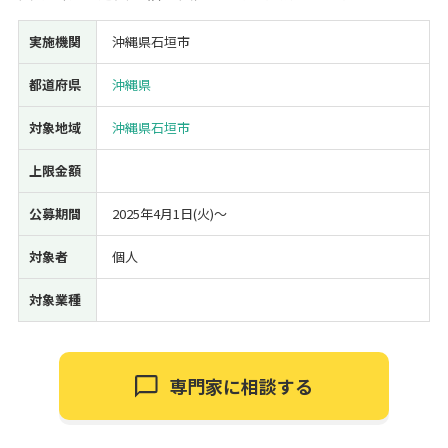
経営改善・経営強化
販路拡大
海外展開
設備投資
IT導入
実施機関
沖縄県石垣市
人材採用・雇用
人材育成・福利厚生
特許・知的財産
起業・創業
事業承継
災害・被災者支援
コロナ関連
都道府県
沖縄県
環境・省エネ
テレワーク
対象地域
沖縄県石垣市
上限金額
公募期間
2025年4月1日(火)〜
対象者
個人
受付中のみ
対象業種
検索
専門家に相談する