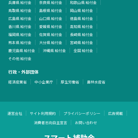
兵庫県 給付金
奈良県 給付金
和歌山県 給付金
鳥取県 給付金
島根県 給付金
岡山県 給付金
広島県 給付金
山口県 給付金
徳島県 給付金
香川県 給付金
愛媛県 給付金
高知県 給付金
福岡県 給付金
佐賀県 給付金
長崎県 給付金
熊本県 給付金
大分県 給付金
宮崎県 給付金
鹿児島県 給付金
沖縄県 給付金
全国 給付金
その他 給付金
行政・外部団体
経済産業省
中小企業庁
厚生労働省
農林水産省
運営会社
サイト利用規約
プライバシーポリシー
広告掲載
消費者志向自主宣言
お問い合わせ
スマート補助金