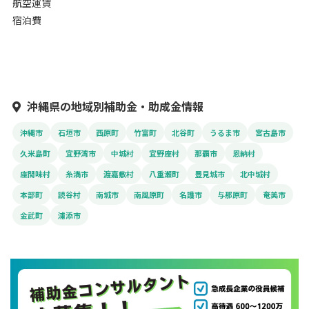
航空運賃
宿泊費
沖縄県の地域別補助金・助成金情報
沖縄市
石垣市
西原町
竹富町
北谷町
うるま市
宮古島市
久米島町
宜野湾市
中城村
宜野座村
那覇市
恩納村
座間味村
糸満市
渡嘉敷村
八重瀬町
豊見城市
北中城村
本部町
読谷村
南城市
南風原町
名護市
与那原町
奄美市
金武町
浦添市