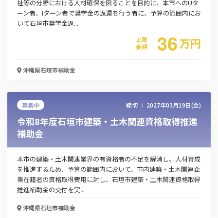
祉等の分野における人材確保を図ることを目的に、本市へのUタ
ーン者、Iターン者で奨学金の返還を行う者に、予算の範囲内にお
いて石垣市奨学金返...
36
上限
万
円
金額
沖縄県石垣市
補助金
募集中
締切 ：
2027年03月19日(金)
令和8年度石垣市建築・土木関連資格取得推進
補助金
本市の建築・土木関連業界の有資格者の不足を解消し、人材育成
を推進するため、予算の範囲内において、市内建築・土木関連企
業在籍者の資格取得費用に対し、石垣市建築・土木関連資格取得
推進補助金の交付を実...
沖縄県石垣市
補助金