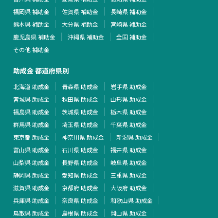
福岡県 補助金
佐賀県 補助金
長崎県 補助金
熊本県 補助金
大分県 補助金
宮崎県 補助金
鹿児島県 補助金
沖縄県 補助金
全国 補助金
その他 補助金
助成金 都道府県別
北海道 助成金
青森県 助成金
岩手県 助成金
宮城県 助成金
秋田県 助成金
山形県 助成金
福島県 助成金
茨城県 助成金
栃木県 助成金
群馬県 助成金
埼玉県 助成金
千葉県 助成金
東京都 助成金
神奈川県 助成金
新潟県 助成金
富山県 助成金
石川県 助成金
福井県 助成金
山梨県 助成金
長野県 助成金
岐阜県 助成金
静岡県 助成金
愛知県 助成金
三重県 助成金
滋賀県 助成金
京都府 助成金
大阪府 助成金
兵庫県 助成金
奈良県 助成金
和歌山県 助成金
鳥取県 助成金
島根県 助成金
岡山県 助成金