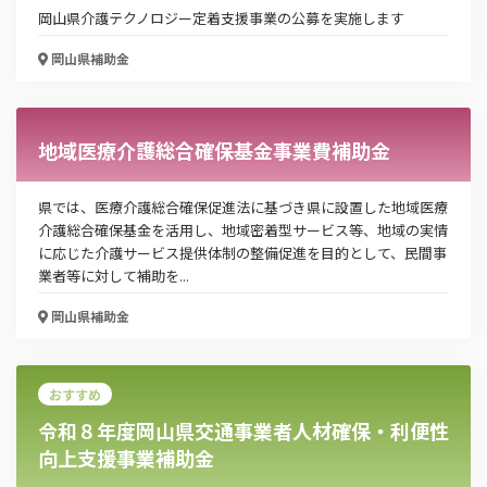
岡山県介護テクノロジー定着支援事業の公募を実施します
岡山県
補助金
電話番号
地域医療介護総合確保基金事業費補助金
「PDF資料ダウンロード」ボタンを押下した時点
県では、医療介護総合確保促進法に基づき県に設置した地域医療
で本サービスの
利用規約
に同意したものとみなさ
介護総合確保基金を活用し、地域密着型サービス等、地域の実情
れます。
に応じた介護サービス提供体制の整備促進を目的として、民間事
業者等に対して補助を...
岡山県
補助金
おすすめ
令和８年度岡山県交通事業者人材確保・利便性
向上支援事業補助金