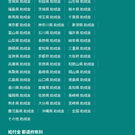
宮城県 助成金
秋田県 助成金
山形県 助成金
福島県 助成金
茨城県 助成金
栃木県 助成金
群馬県 助成金
埼玉県 助成金
千葉県 助成金
東京都 助成金
神奈川県 助成金
新潟県 助成金
富山県 助成金
石川県 助成金
福井県 助成金
山梨県 助成金
長野県 助成金
岐阜県 助成金
静岡県 助成金
愛知県 助成金
三重県 助成金
滋賀県 助成金
京都府 助成金
大阪府 助成金
兵庫県 助成金
奈良県 助成金
和歌山県 助成金
鳥取県 助成金
島根県 助成金
岡山県 助成金
広島県 助成金
山口県 助成金
徳島県 助成金
香川県 助成金
愛媛県 助成金
高知県 助成金
福岡県 助成金
佐賀県 助成金
長崎県 助成金
熊本県 助成金
大分県 助成金
宮崎県 助成金
鹿児島県 助成金
沖縄県 助成金
全国 助成金
その他 助成金
給付金 都道府県別