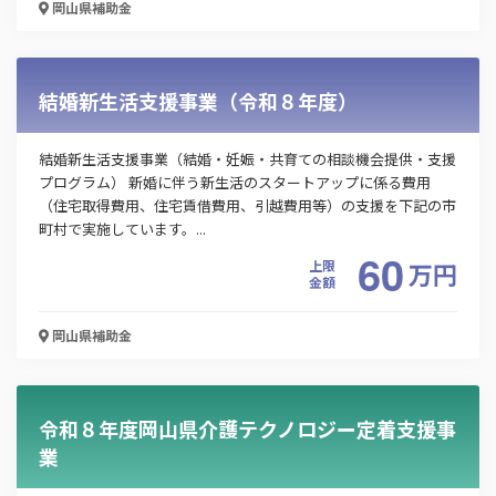
岡山県
補助金
結婚新生活支援事業（令和８年度）
結婚新生活支援事業（結婚・妊娠・共育ての相談機会提供・支援
プログラム） 新婚に伴う新生活のスタートアップに係る費用
この補助金の情報をPDFダウンロード
（住宅取得費用、住宅賃借費用、引越費用等）の支援を下記の市
町村で実施しています。...
子育てしやすい職場環境助成金
60
上限
万
円
金額
お名前
岡山県
補助金
会社名
令和８年度岡山県介護テクノロジー定着支援事
業
メールアドレス