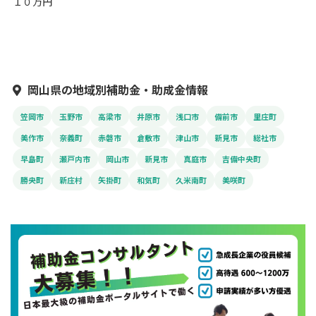
１０万円
岡山県の地域別補助金・助成金情報
笠岡市
玉野市
高梁市
井原市
浅口市
備前市
里庄町
美作市
奈義町
赤磐市
倉敷市
津山市
新見市
総社市
早島町
瀬戸内市
岡山市
新見市
真庭市
吉備中央町
勝央町
新庄村
矢掛町
和気町
久米南町
美咲町