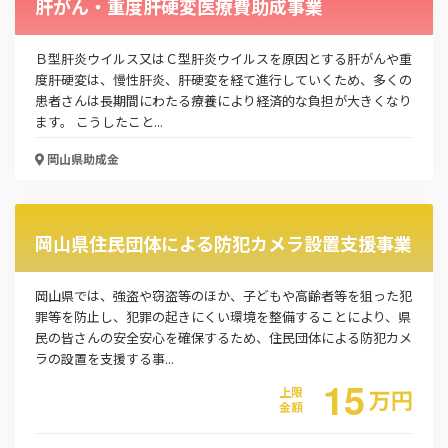
肝がん・重度肝硬変医療費助成事業
Ｂ型肝炎ウイルス又はＣ型肝炎ウイルスを原因とする肝がんや重
度肝硬変は、慢性肝炎、肝硬変を経て進行していくため、多くの
患者さんは長期間にわたる療養により経済的な負担が大きくなり
ます。 こうしたこと...
岡山県
助成金
岡山県住民団体による防犯カメラ設置支援事業
岡山県では、強盗や窃盗等のほか、子どもや高齢者等を狙った犯
罪等を防止し、犯罪の起きにくい環境を整備することにより、県
民の皆さんの安全安心を確保するため、住民団体による防犯カメ
ラの設置を支援する事...
15
上限
万
円
金額