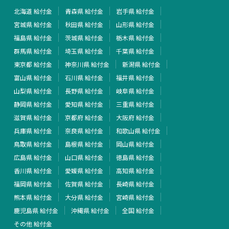
北海道 給付金
青森県 給付金
岩手県 給付金
宮城県 給付金
秋田県 給付金
山形県 給付金
福島県 給付金
茨城県 給付金
栃木県 給付金
群馬県 給付金
埼玉県 給付金
千葉県 給付金
東京都 給付金
神奈川県 給付金
新潟県 給付金
富山県 給付金
石川県 給付金
福井県 給付金
山梨県 給付金
長野県 給付金
岐阜県 給付金
静岡県 給付金
愛知県 給付金
三重県 給付金
滋賀県 給付金
京都府 給付金
大阪府 給付金
兵庫県 給付金
奈良県 給付金
和歌山県 給付金
鳥取県 給付金
島根県 給付金
岡山県 給付金
広島県 給付金
山口県 給付金
徳島県 給付金
香川県 給付金
愛媛県 給付金
高知県 給付金
福岡県 給付金
佐賀県 給付金
長崎県 給付金
熊本県 給付金
大分県 給付金
宮崎県 給付金
鹿児島県 給付金
沖縄県 給付金
全国 給付金
その他 給付金