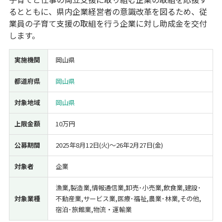
るとともに、県内企業経営者の意識改革を図るため、従
経営改善・経営強化
販路拡大
海外展開
設備投資
IT導入
業員の子育て支援の取組を行う企業に対し助成金を交付
人材採用・雇用
人材育成・福利厚生
特許・知的財産
します。
起業・創業
事業承継
災害・被災者支援
コロナ関連
環境・省エネ
テレワーク
実施機関
岡山県
都道府県
岡山県
対象地域
岡山県
上限金額
10万円
受付中のみ
公募期間
2025年8月12日(火)〜26年2月27日(金)
対象者
企業
検索
漁業,製造業,情報通信業,卸売･小売業,飲食業,建設･
対象業種
不動産業,サービス業,医療･福祉,農業･林業,その他,
宿泊･旅館業,物流・運輸業