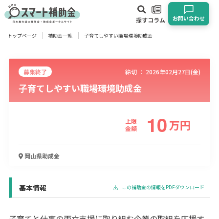
お問い合わせ
探す
コラム
トップページ
補助金一覧
子育てしやすい職場環境助成金
対象
企業
団体
個人
その他
募集終了
締切 ：
2026年02月27日(金)
子育てしやすい職場環境助成金
エリア
10
上限
万
円
金額
業種
岡山県
助成金
物流・運輸業
製造業
情報通信業
卸売･小売業
飲食業
建設･不動産業
サービス業
医療･福祉
農業･林業
漁業
宿泊･旅館業
その他
基本情報
この補助金の情報をPDFダウンロード
使い道
子育てと仕事の両立支援に取り組む企業の取組を応援す