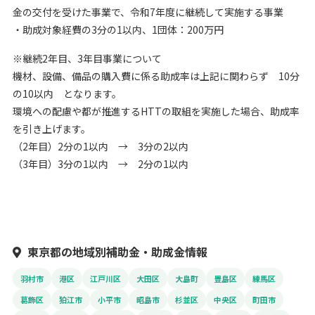
金の交付を受けた事業で、令和7年度に継続して実施する事業
・助成対象経費の3分の1以内、1団体：200万円
※継続2年目、3年目事業について
機材、設備、備品の購入費に係る助成率は上記に関わらず 10分
の10以内 となります。
環境への配慮や都が推進するHTTの取組を実施した場合、助成率
を引き上げます。
（2年目）2分の1以内 → 3分の2以内
（3年目）3分の1以内 → 2分の1以内
東京都の地域別補助金・助成金情報
羽村市
港区
江戸川区
大田区
大島町
豊島区
練馬区
葛飾区
狛江市
小平市
昭島市
杉並区
中央区
町田市