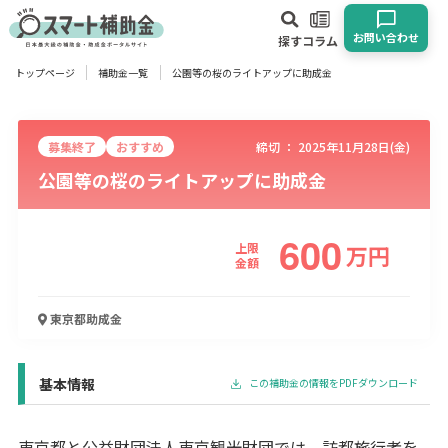
お問い合わせ
探す
コラム
トップページ
補助金一覧
公園等の桜のライトアップに助成金
対象
企業
団体
個人
その他
募集終了
おすすめ
締切 ：
2025年11月28日(金)
公園等の桜のライトアップに助成金
エリア
600
上限
万
円
金額
業種
東京都
助成金
物流・運輸業
製造業
情報通信業
卸売･小売業
飲食業
建設･不動産業
サービス業
医療･福祉
農業･林業
漁業
宿泊･旅館業
その他
基本情報
この補助金の情報をPDFダウンロード
使い道
東京都と公益財団法人東京観光財団では、訪都旅行者を