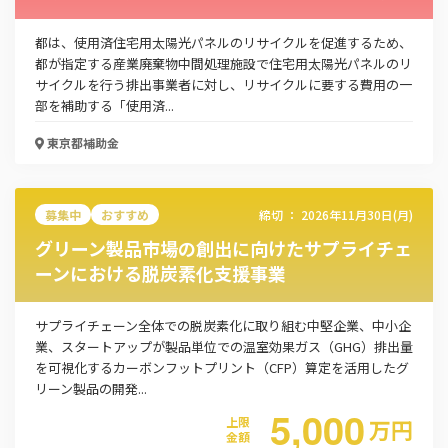
都は、使用済住宅用太陽光パネルのリサイクルを促進するため、
都が指定する産業廃棄物中間処理施設で住宅用太陽光パネルのリ
サイクルを行う排出事業者に対し、リサイクルに要する費用の一
部を補助する「使用済...
東京都
補助金
募集中
おすすめ
締切 ：
2026年11月30日(月)
グリーン製品市場の創出に向けたサプライチェ
ーンにおける脱炭素化支援事業
サプライチェーン全体での脱炭素化に取り組む中堅企業、中小企
業、スタートアップが製品単位での温室効果ガス（GHG）排出量
を可視化するカーボンフットプリント（CFP）算定を活用したグ
リーン製品の開発...
5,000
上限
万
円
金額