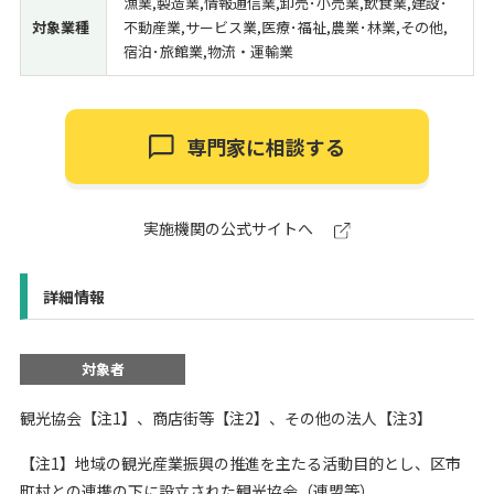
漁業,製造業,情報通信業,卸売･小売業,飲食業,建設･
対象業種
不動産業,サービス業,医療･福祉,農業･林業,その他,
宿泊･旅館業,物流・運輸業
専門家に相談する
実施機関の公式サイトへ
詳細情報
対象者
観光協会【注1】、商店街等【注2】、その他の法人【注3】
【注1】地域の観光産業振興の推進を主たる活動目的とし、区市
町村との連携の下に設立された観光協会（連盟等）