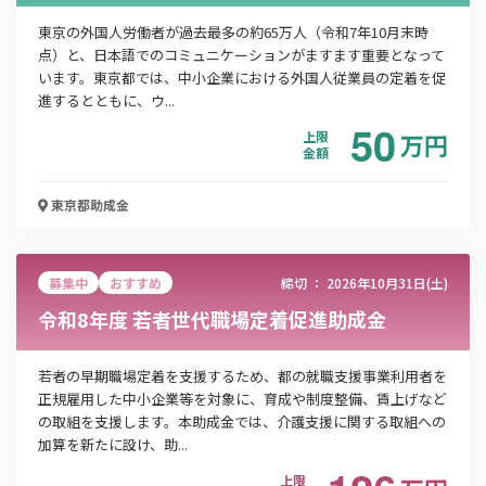
東京の外国人労働者が過去最多の約65万人（令和7年10月末時
点）と、日本語でのコミュニケーションがますます重要となって
「PDF資料ダウンロード」ボタンを押下した時点
います。東京都では、中小企業における外国人従業員の定着を促
で本サービスの
利用規約
に同意したものとみなさ
進するとともに、ウ...
れます。
50
上限
万
円
金額
東京都
助成金
募集中
おすすめ
締切 ：
2026年10月31日(土)
令和8年度 若者世代職場定着促進助成金
若者の早期職場定着を支援するため、都の就職支援事業利用者を
正規雇用した中小企業等を対象に、育成や制度整備、賃上げなど
の取組を支援します。本助成金では、介護支援に関する取組への
加算を新たに設け、助...
上限