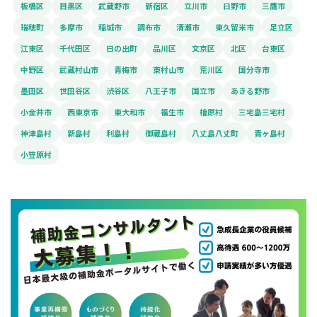
板橋区
目黒区
武蔵野市
新宿区
立川市
日野市
三鷹市
瑞穂町
多摩市
稲城市
調布市
清瀬市
東久留米市
足立区
江東区
千代田区
日の出町
品川区
文京区
北区
台東区
中野区
武蔵村山市
青梅市
東村山市
荒川区
国分寺市
墨田区
世田谷区
渋谷区
八王子市
国立市
あきる野市
小金井市
西東京市
東大和市
福生市
檜原村
三宅島三宅村
神津島村
新島村
利島村
御蔵島村
八丈島八丈町
青ヶ島村
小笠原村