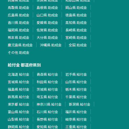
鳥取県 助成金
島根県 助成金
岡山県 助成金
広島県 助成金
山口県 助成金
徳島県 助成金
香川県 助成金
愛媛県 助成金
高知県 助成金
福岡県 助成金
佐賀県 助成金
長崎県 助成金
熊本県 助成金
大分県 助成金
宮崎県 助成金
鹿児島県 助成金
沖縄県 助成金
全国 助成金
その他 助成金
給付金 都道府県別
北海道 給付金
青森県 給付金
岩手県 給付金
宮城県 給付金
秋田県 給付金
山形県 給付金
福島県 給付金
茨城県 給付金
栃木県 給付金
群馬県 給付金
埼玉県 給付金
千葉県 給付金
東京都 給付金
神奈川県 給付金
新潟県 給付金
富山県 給付金
石川県 給付金
福井県 給付金
山梨県 給付金
長野県 給付金
岐阜県 給付金
静岡県 給付金
愛知県 給付金
三重県 給付金