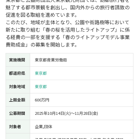
魅了する都市景観を創出し、国内外からの旅行者誘致の
経営改善・経営強化
販路拡大
海外展開
設備投資
IT導入
促進を図る取組を進めています。
人材採用・雇用
人材育成・福利厚生
特許・知的財産
このたび、地域が主体となり、公園や街路樹等において
起業・創業
事業承継
災害・被災者支援
コロナ関連
新たに取り組む「春の桜を活用したライトアップ」に係
環境・省エネ
テレワーク
る経費の一部を支援する「春のライトアップモデル事業
費助成金」の募集を開始します。
実施機関
東京都産業労働局
都道府県
東京都
受付中のみ
対象地域
東京都
上限金額
600万円
検索
公募期間
2025年10月14日(火)〜11月28日(金)
対象者
企業,団体