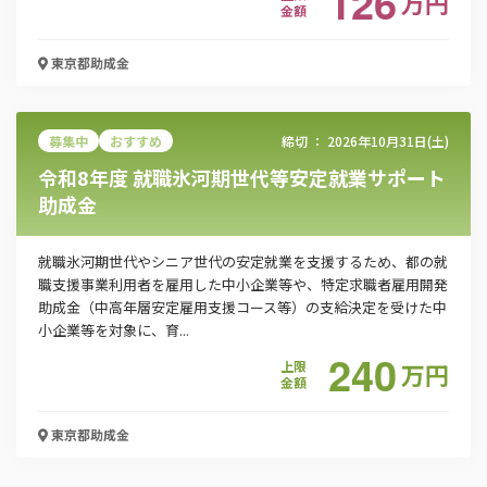
126
万
円
金額
東京都
助成金
募集中
おすすめ
締切 ：
2026年10月31日(土)
令和8年度 就職氷河期世代等安定就業サポート
助成金
就職氷河期世代やシニア世代の安定就業を支援するため、都の就
職支援事業利用者を雇用した中小企業等や、特定求職者雇用開発
助成金（中高年層安定雇用支援コース等）の支給決定を受けた中
小企業等を対象に、育...
240
上限
万
円
金額
東京都
助成金