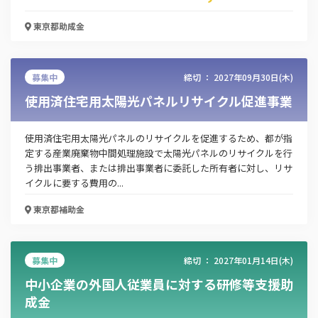
東京都
助成金
この補助金の情報をPDFダウンロード
募集中
締切 ：
2027年09月30日(木)
公園等の桜のライトアップに助成金
使用済住宅用太陽光パネルリサイクル促進事業
お名前
使用済住宅用太陽光パネルのリサイクルを促進するため、都が指
定する産業廃棄物中間処理施設で太陽光パネルのリサイクルを行
う排出事業者、または排出事業者に委託した所有者に対し、リサ
会社名
イクルに要する費用の...
東京都
補助金
メールアドレス
募集中
締切 ：
2027年01月14日(木)
中小企業の外国人従業員に対する研修等支援助
成金
電話番号