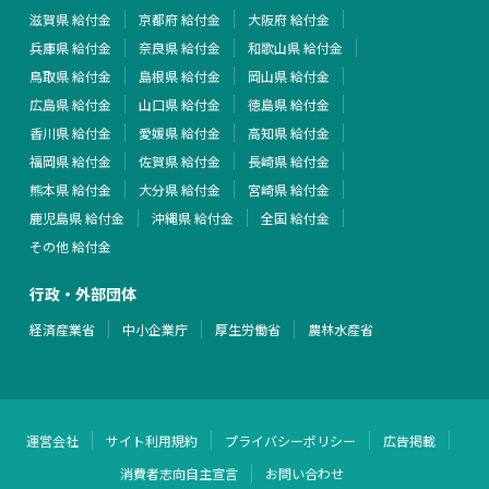
滋賀県 給付金
京都府 給付金
大阪府 給付金
兵庫県 給付金
奈良県 給付金
和歌山県 給付金
鳥取県 給付金
島根県 給付金
岡山県 給付金
広島県 給付金
山口県 給付金
徳島県 給付金
香川県 給付金
愛媛県 給付金
高知県 給付金
福岡県 給付金
佐賀県 給付金
長崎県 給付金
熊本県 給付金
大分県 給付金
宮崎県 給付金
鹿児島県 給付金
沖縄県 給付金
全国 給付金
その他 給付金
行政・外部団体
経済産業省
中小企業庁
厚生労働省
農林水産省
運営会社
サイト利用規約
プライバシーポリシー
広告掲載
消費者志向自主宣言
お問い合わせ