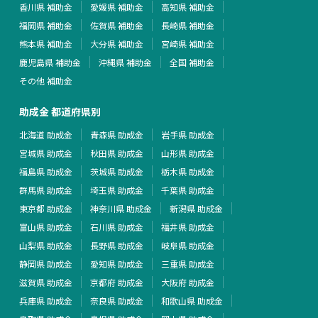
香川県 補助金
愛媛県 補助金
高知県 補助金
福岡県 補助金
佐賀県 補助金
長崎県 補助金
熊本県 補助金
大分県 補助金
宮崎県 補助金
鹿児島県 補助金
沖縄県 補助金
全国 補助金
その他 補助金
助成金 都道府県別
北海道 助成金
青森県 助成金
岩手県 助成金
宮城県 助成金
秋田県 助成金
山形県 助成金
福島県 助成金
茨城県 助成金
栃木県 助成金
群馬県 助成金
埼玉県 助成金
千葉県 助成金
東京都 助成金
神奈川県 助成金
新潟県 助成金
富山県 助成金
石川県 助成金
福井県 助成金
山梨県 助成金
長野県 助成金
岐阜県 助成金
静岡県 助成金
愛知県 助成金
三重県 助成金
滋賀県 助成金
京都府 助成金
大阪府 助成金
兵庫県 助成金
奈良県 助成金
和歌山県 助成金