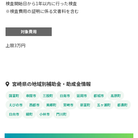
検査開始日から1年以内に行った検査
※検査費用の証明に係る文書料を含む
対象費用
上限3万円
宮崎県の地域別補助金・助成金情報
国富町
串間市
三股町
日南市
延岡市
都城市
高原町
えびの市
西都市
美郷町
宮崎市
新富町
五ヶ瀬町
都農町
日向市
綾町
小林市
門川町