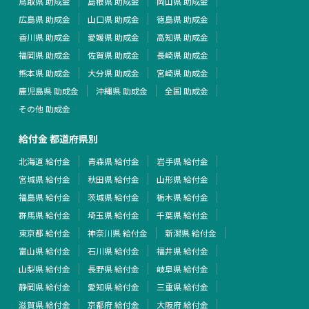
鳥取県 助成金
島根県 助成金
岡山県 助成金
広島県 助成金
山口県 助成金
徳島県 助成金
香川県 助成金
愛媛県 助成金
高知県 助成金
福岡県 助成金
佐賀県 助成金
長崎県 助成金
熊本県 助成金
大分県 助成金
宮崎県 助成金
鹿児島県 助成金
沖縄県 助成金
全国 助成金
その他 助成金
給付金 都道府県別
北海道 給付金
青森県 給付金
岩手県 給付金
宮城県 給付金
秋田県 給付金
山形県 給付金
福島県 給付金
茨城県 給付金
栃木県 給付金
群馬県 給付金
埼玉県 給付金
千葉県 給付金
東京都 給付金
神奈川県 給付金
新潟県 給付金
富山県 給付金
石川県 給付金
福井県 給付金
山梨県 給付金
長野県 給付金
岐阜県 給付金
静岡県 給付金
愛知県 給付金
三重県 給付金
滋賀県 給付金
京都府 給付金
大阪府 給付金