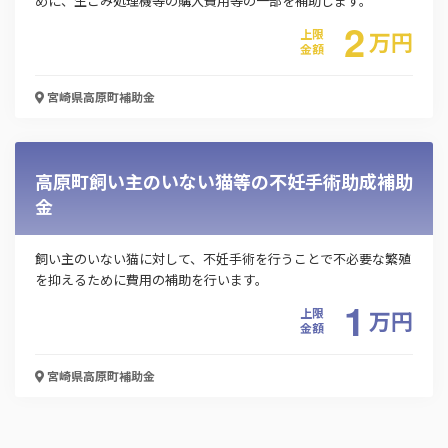
めに、生ごみ処理機等の購入費用等の一部を補助します。
2
上限
万
円
金額
この補助金の情報をPDFダウンロード
宮崎県高原町
補助金
高原町不妊検査費助成事業
お名前
高原町飼い主のいない猫等の不妊手術助成補助
金
会社名
飼い主のいない猫に対して、不妊手術を行うことで不必要な繁殖
を抑えるために費用の補助を行います。
1
上限
万
円
メールアドレス
金額
宮崎県高原町
補助金
電話番号