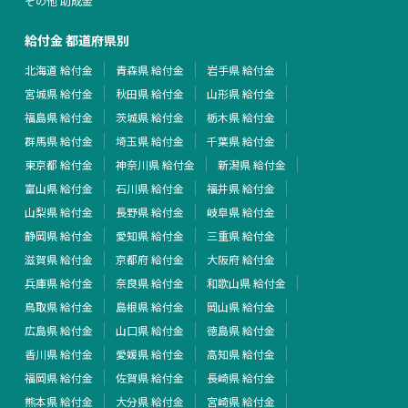
その他 助成金
給付金 都道府県別
北海道 給付金
青森県 給付金
岩手県 給付金
宮城県 給付金
秋田県 給付金
山形県 給付金
福島県 給付金
茨城県 給付金
栃木県 給付金
群馬県 給付金
埼玉県 給付金
千葉県 給付金
東京都 給付金
神奈川県 給付金
新潟県 給付金
富山県 給付金
石川県 給付金
福井県 給付金
山梨県 給付金
長野県 給付金
岐阜県 給付金
静岡県 給付金
愛知県 給付金
三重県 給付金
滋賀県 給付金
京都府 給付金
大阪府 給付金
兵庫県 給付金
奈良県 給付金
和歌山県 給付金
鳥取県 給付金
島根県 給付金
岡山県 給付金
広島県 給付金
山口県 給付金
徳島県 給付金
香川県 給付金
愛媛県 給付金
高知県 給付金
福岡県 給付金
佐賀県 給付金
長崎県 給付金
熊本県 給付金
大分県 給付金
宮崎県 給付金