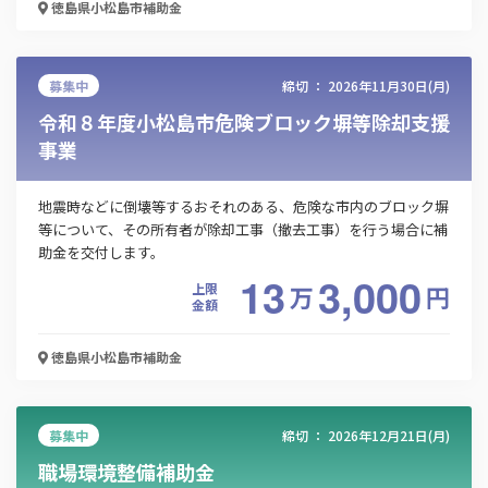
徳島県小松島市
補助金
募集中
締切 ：
2026年11月30日(月)
令和８年度小松島市危険ブロック塀等除却支援
事業
この補助金の情報をPDFダウンロード
地震時などに倒壊等するおそれのある、危険な市内のブロック塀
等について、その所有者が除却工事（撤去工事）を行う場合に補
助金を交付します。
インバウンド受入環境整備事業助成金（令和７年
13
3,000
度）
上限
万
円
金額
お名前
徳島県小松島市
補助金
会社名
募集中
締切 ：
2026年12月21日(月)
職場環境整備補助金