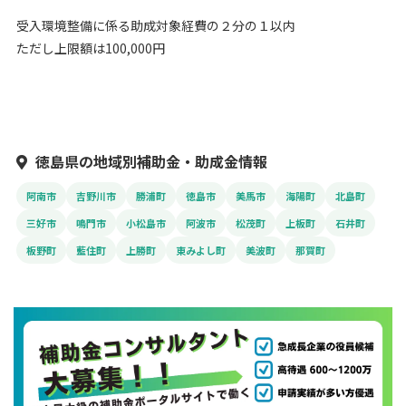
受入環境整備に係る助成対象経費の２分の１以内
ただし上限額は100,000円
徳島県の地域別補助金・助成金情報
阿南市
吉野川市
勝浦町
徳島市
美馬市
海陽町
北島町
三好市
鳴門市
小松島市
阿波市
松茂町
上板町
石井町
板野町
藍住町
上勝町
東みよし町
美波町
那賀町