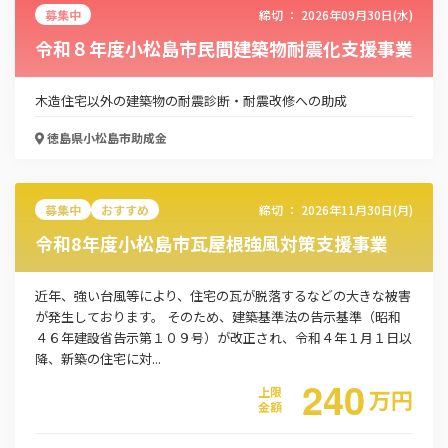
募集中
締切 ：
2026年09月30日(水)
令和８年度小松島市民間建築物耐震化支援事業
木造住宅以外の建築物の耐震診断・耐震改修への助成
徳島県小松島市
助成金
募集中
おすすめ
締切 ：
2026年11月30日(月)
令和8年度小松島市瓦屋根強風対策支援事業
近年、強い台風等により、住宅の瓦が脱落するなどの大きな被害
が発生しております。 そのため、建築基準法の告示基準（昭和
４６年建設省告示第１０９号）が改正され、令和４年１月１日以
降、新築の住宅に対...
240
上限
万
円
金額