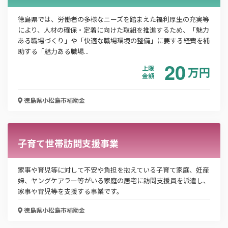
メールアドレス
徳島県では、労働者の多様なニーズを踏まえた福利厚生の充実等
により、人材の確保・定着に向けた取組を推進するため、「魅力
ある職場づくり」や「快適な職場環境の整備」に要する経費を補
助する「魅力ある職場...
電話番号
20
上限
万
円
金額
徳島県小松島市
補助金
「PDF資料ダウンロード」ボタンを押下した時点
で本サービスの
利用規約
に同意したものとみなさ
れます。
子育て世帯訪問支援事業
家事や育児等に対して不安や負担を抱えている子育て家庭、妊産
婦、ヤングケアラー等がいる家庭の居宅に訪問支援員を派遣し、
家事や育児等を支援する事業です。
徳島県小松島市
補助金