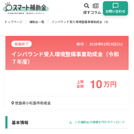
お問い合わせ
探す
コラム
トップページ
補助金一覧
インバウンド受入環境整備事業助成金（令和７年度）
対象
企業
団体
個人
その他
募集終了
締切 ：
2026年02月10日(火)
インバウンド受入環境整備事業助成金（令和
エリア
７年度）
10
上限
万
円
業種
金額
物流・運輸業
製造業
情報通信業
卸売･小売業
飲食業
徳島県小松島市
助成金
建設･不動産業
サービス業
医療･福祉
農業･林業
漁業
宿泊･旅館業
その他
基本情報
この補助金の情報をPDFダウンロード
使い道