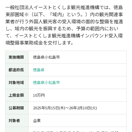
一般社団法人イーストとくしま観光推進機構では、徳島
経営改善・経営強化
販路拡大
海外展開
設備投資
IT導入
東部圏域※（以下、「域内」という。）内の観光関連事
人材採用・雇用
人材育成・福利厚生
特許・知的財産
業者が行う外国人観光客の受入環境の面的な整備を推進
起業・創業
事業承継
災害・被災者支援
コロナ関連
し、域内の観光を振興するため、予算の範囲内におい
環境・省エネ
テレワーク
て、イーストとくしま観光推進機構インバウンド受入環
境整備事業助成金を交付します。
実施機関
徳島県小松島市
都道府県
徳島県
受付中のみ
対象地域
徳島県小松島市
上限金額
10万円
検索
公募期間
2025年5月15日(木)〜26年2月10日(火)
対象者
企業