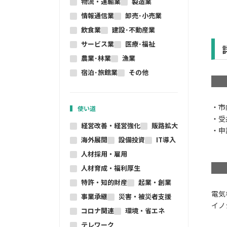
物流・運輸業
製造業
情報通信業
卸売･小売業
飲食業
建設･不動産業
サービス業
医療･福祉
農業･林業
漁業
宿泊･旅館業
その他
・市
使い道
・受
経営改善・経営強化
販路拡大
・申
海外展開
設備投資
IT導入
人材採用・雇用
人材育成・福利厚生
特許・知的財産
起業・創業
電気
事業承継
災害・被災者支援
イノ
コロナ関連
環境・省エネ
テレワーク