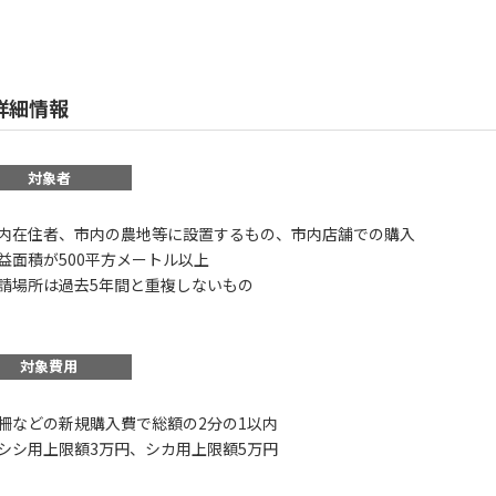
詳細情報
対象者
内在住者、市内の農地等に設置するもの、市内店舗での購入
益面積が500平方メートル以上
請場所は過去5年間と重複しないもの
対象費用
柵などの新規購入費で総額の2分の1以内
シシ用上限額3万円、シカ用上限額5万円