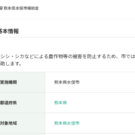
人材採用・雇用
人材育成・福利厚生
特許・知的財産
起業・創業
熊本県水俣市
補助金
基本情報
ノシシ・シカなどによる農作物等の被害を防止するため、市で
補助します。
実施機関
熊本県水俣市
検索
都道府県
熊本県
対象地域
熊本県水俣市