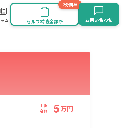
2分簡単
お問い合わせ
コラム
セルフ補助金診断
5
旅館業
その他
上限
万
円
金額