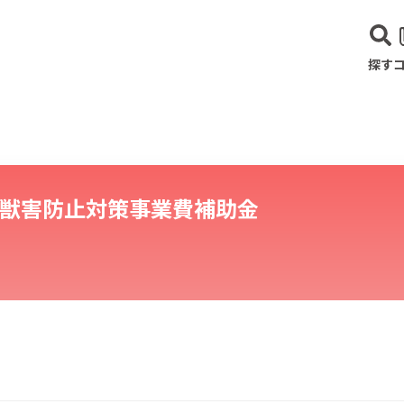
探す
獣害防止対策事業費補助金
建設･不動産業
サービス業
医療･福祉
農業･林業
漁業
宿泊･