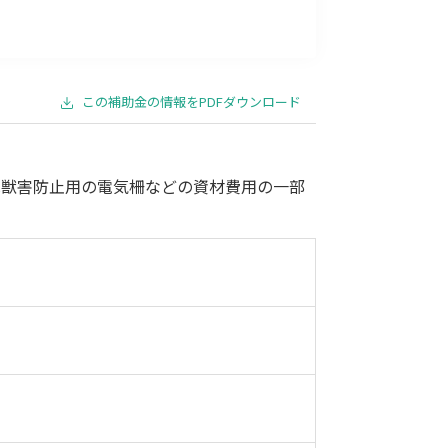
事業承継
災害・被災者支援
コロナ関連
環境・省エネ
この補助金の情報をPDFダウンロード
は獣害防止用の電気柵などの資材費用の一部